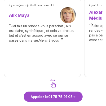
il y a un jour - julibellule a consulté
il y a 12 he
Alexand
Alix Maya
Médiu
Faire app
Jai fais un rendez-vous par tchat , Alix
rendez-vo
est claire, synthétique , et cela va droit au
pas à pas à
but et c’est en accord avec ce quil se
avec ses fa
passe dans ma vie.Merci à vous .
eclaircies
la descrip
meme si le
les ressent
attendre…c
agisse com
vous prop
sans esqui
Vie nous r
conseils (à
comme une
Découvrez Alix Maya
Découvr
Appelez le
01 75 75 91 05
consultati
Médium
complète :