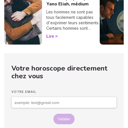
Yano Eliah, médium
Les hommes ne sont pas
tous facilement capables
d'exprimer leurs sentiments.
Certains hommes sont
habitués à contrôler leurs
Lire
sentiments, par conséquent
il vous est difficile de
deviner ce qu'ils veulent ou
pensent de vous. Pourtant,
si vous observez son
Votre horoscope directement
langage corporel, vous
pouvez déchiffrer ses
chez vous
sentiments envers vous.
Vos langages corporels
peuvent signifier que vous
VOTRE EMAIL
marchez ensemble vers le
même chemin.
Valider