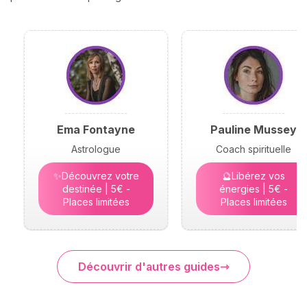
Ema Fontayne
Pauline Mussey
Astrologue
Coach spirituelle
✨Découvrez votre
🔮Libérez vos
destinée | 5€ -
énergies | 5€ -
Places limitées
Places limitées
Découvrir d'autres guides