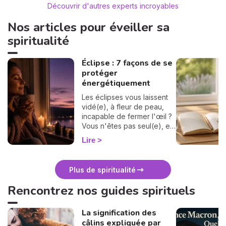
considérat
Découvrir d'autres experts incroyables
le chemin 
invitation 
Nos articles pour éveiller sa
spiritualité
Éclipse : 7 façons de se
protéger
énergétiquement
Les éclipses vous laissent
vidé(e), à fleur de peau,
incapable de fermer l'œil ?
Vous n'êtes pas seul(e), et
surtout : ça se traverse en
Lire
douceur. Voici 7 gestes
simples et bienveillants pour
vous protéger
Plus de spiritualité
énergétiquement et
retrouver votre calme
Rencontrez nos guides spirituels
intérieur. 🛡️🌒
La signification des
câlins expliquée par