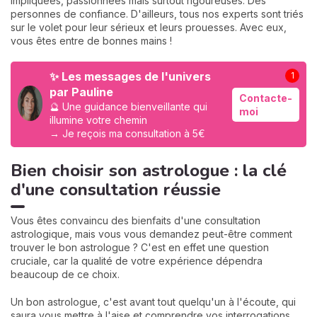
impliquées, passionnées mais surtout rigoureuses. Des
personnes de confiance. D'ailleurs, tous nos experts sont triés
sur le volet pour leur sérieux et leurs prouesses. Avec eux,
vous êtes entre de bonnes mains !
✨ Les messages de l'univers
1
par Pauline
Contacte-
🔮 Une guidance bienveillante qui
moi
illumine votre chemin
→ Je reçois ma consultation à 5€
Bien choisir son astrologue : la clé
d'une consultation réussie
Vous êtes convaincu des bienfaits d'une consultation
astrologique, mais vous vous demandez peut-être comment
trouver le bon astrologue ? C'est en effet une question
cruciale, car la qualité de votre expérience dépendra
beaucoup de ce choix.
Un bon astrologue, c'est avant tout quelqu'un à l'écoute, qui
saura vous mettre à l'aise et comprendre vos interrogations.