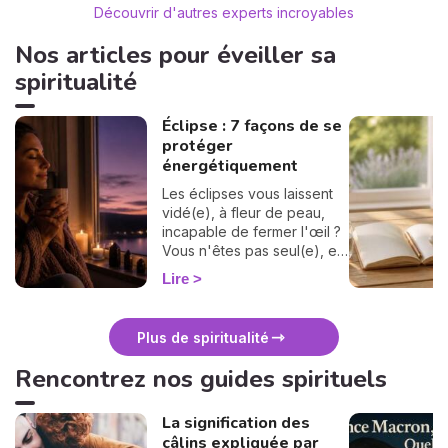
conseils (à
comme une
Découvrez Quentin Duroy
Découvr
Appelez le
01 75 75 91 05
consultati
Médium
complète :
considérat
Découvrir d'autres experts incroyables
le chemin 
invitation 
Nos articles pour éveiller sa
spiritualité
Éclipse : 7 façons de se
protéger
énergétiquement
Les éclipses vous laissent
vidé(e), à fleur de peau,
incapable de fermer l'œil ?
Vous n'êtes pas seul(e), et
surtout : ça se traverse en
Lire
douceur. Voici 7 gestes
simples et bienveillants pour
vous protéger
Plus de spiritualité
énergétiquement et