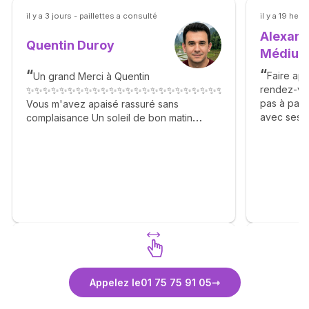
découvrez les derniers avis laissés. Tous ces avis sont
certifiés, nous avons fait le choix de la transparence totale en
ne modérant aucun témoignage.
il y a 3 jours - paillettes a consulté
il y a 19 he
Alexand
Quentin Duroy
Médiu
Faire app
Un grand Merci à Quentin
rendez-vo
✨✨✨✨✨✨✨✨✨✨✨✨✨✨✨✨✨✨✨✨✨✨✨✨✨✨✨✨✨✨✨✨✨✨
pas à pas à
Vous m'avez apaisé rassuré sans
avec ses fa
complaisance Un soleil de bon matin
eclaircies
Agréable gentil n'hésitez pas. 🙏✨🙏✨🙏✨
la descrip
🙏✨🙏✨🙏✨🙏✨🙏✨🙏
meme si le
les ressent
attendre…c
agisse com
vous prop
sans esqui
Vie nous r