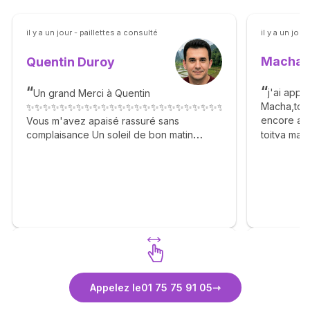
il y a un jour - paillettes a consulté
il y a un jou
Macha 
Quentin Duroy
j'ai appr
Un grand Merci à Quentin
Macha,touj
✨✨✨✨✨✨✨✨✨✨✨✨✨✨✨✨✨✨✨✨✨✨✨✨✨✨✨✨✨✨✨✨✨✨
encore ap
Vous m'avez apaisé rassuré sans
toitva mal
complaisance Un soleil de bon matin
Agréable gentil n'hésitez pas. 🙏✨🙏✨🙏✨
🙏✨🙏✨🙏✨🙏✨🙏✨🙏
Découvrez Quentin Duroy
Déco
Appelez le
01 75 75 91 05