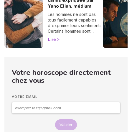
câlins expliquée par
Yano Eliah, médium
Les hommes ne sont pas
tous facilement capables
d'exprimer leurs sentiments.
Certains hommes sont
habitués à contrôler leurs
Lire
sentiments, par conséquent
il vous est difficile de
deviner ce qu'ils veulent ou
pensent de vous. Pourtant,
si vous observez son
Votre horoscope directement
langage corporel, vous
pouvez déchiffrer ses
chez vous
sentiments envers vous.
Vos langages corporels
peuvent signifier que vous
VOTRE EMAIL
marchez ensemble vers le
même chemin.
Valider