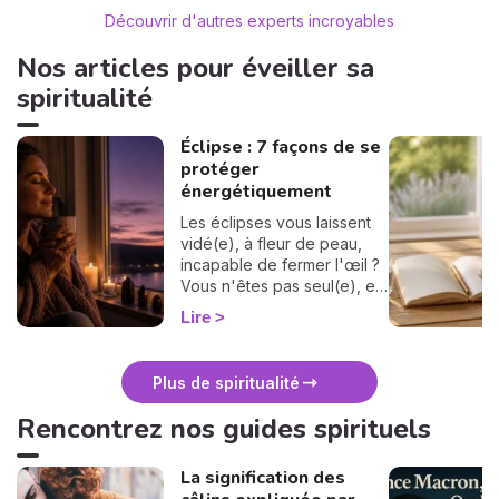
Découvrir d'autres experts incroyables
Nos articles pour éveiller sa
spiritualité
Éclipse : 7 façons de se
protéger
énergétiquement
Les éclipses vous laissent
vidé(e), à fleur de peau,
incapable de fermer l'œil ?
Vous n'êtes pas seul(e), et
surtout : ça se traverse en
Lire
douceur. Voici 7 gestes
simples et bienveillants pour
vous protéger
Plus de spiritualité
énergétiquement et
retrouver votre calme
Rencontrez nos guides spirituels
intérieur. 🛡️🌒
La signification des