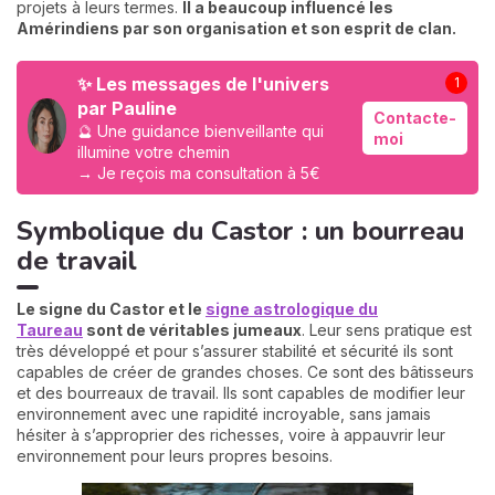
projets à leurs termes.
Il a beaucoup influencé les
Amérindiens par son organisation et son esprit de clan.
✨ Les messages de l'univers
1
par Pauline
Contacte-
🔮 Une guidance bienveillante qui
moi
illumine votre chemin
→ Je reçois ma consultation à 5€
Symbolique du Castor : un bourreau
de travail
Le signe du Castor et le
signe astrologique du
Taureau
sont de véritables jumeaux
. Leur sens pratique est
très développé et pour s’assurer stabilité et sécurité ils sont
capables de créer de grandes choses. Ce sont des bâtisseurs
et des bourreaux de travail. Ils sont capables de modifier leur
environnement avec une rapidité incroyable, sans jamais
hésiter à s’approprier des richesses, voire à appauvrir leur
environnement pour leurs propres besoins.