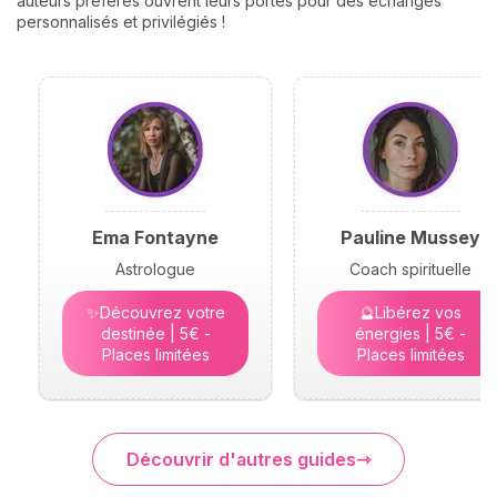
auteurs préférés ouvrent leurs portes pour des échanges
personnalisés et privilégiés !
Ema Fontayne
Pauline Mussey
Astrologue
Coach spirituelle
✨Découvrez votre
🔮Libérez vos
destinée | 5€ -
énergies | 5€ -
Places limitées
Places limitées
Découvrir d'autres guides