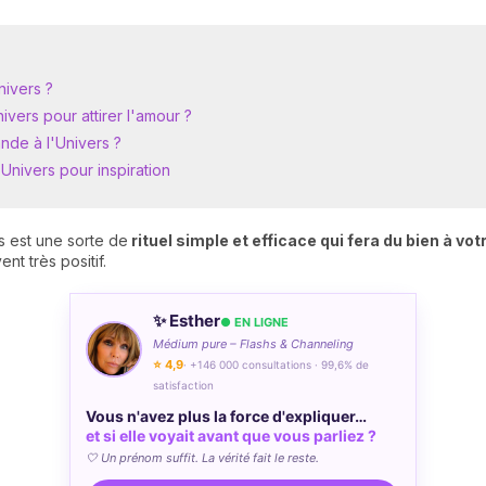
nivers ?
ivers pour attirer l'amour ?
nde à l'Univers ?
Univers pour inspiration
s est une sorte de
rituel simple et efficace qui fera du bien à vot
ent très positif.
✨ Esther
● EN LIGNE
Médium pure – Flashs & Channeling
⭐ 4,9
· +146 000 consultations · 99,6% de
satisfaction
Vous n'avez plus la force d'expliquer…
et si elle voyait avant que vous parliez ?
🤍 Un prénom suffit. La vérité fait le reste.