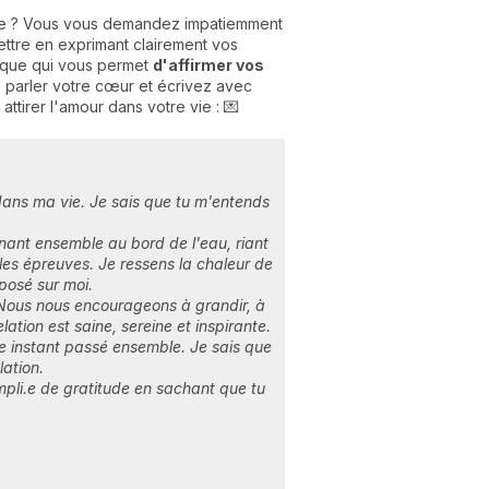
e vie ? Vous vous demandez impatiemment
ettre en exprimant clairement vos
lique qui vous permet
d'affirmer vos
z parler votre cœur et écrivez avec
ttirer l'amour dans votre vie : 💌
 dans ma vie. Je sais que tu m'entends
enant ensemble au bord de l'eau, riant
es épreuves. Je ressens la chaleur de
posé sur moi.
e. Nous nous encourageons à grandir, à
ation est saine, sereine et inspirante.
ue instant passé ensemble. Je sais que
ation.
mpli.e de gratitude en sachant que tu