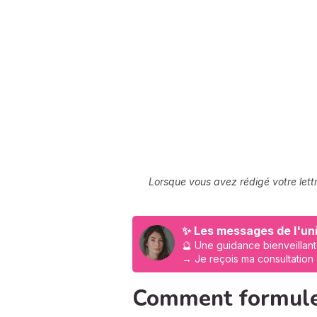
Lorsque vous avez rédigé votre lettr
✨ Les messages de l'uni
🔮 Une guidance bienveillant
→ Je reçois ma consultation
Comment formuler 