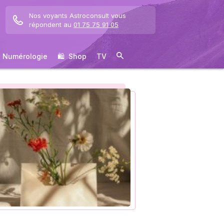
Nos voyants Astroconsult vous
répondent au
01 75 75 91 05
Numérologie
🛍 ️ Shop
TV