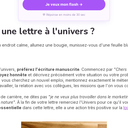
Je veux mon flash →
💬 Réponse en moins de 30 sec
ne lettre à l'univers ?
 endroit calme, allumez une bougie, munissez-vous d'une feuille bla
'univers,
préférez l'écriture manuscrite
. Commencez par
"Chers U
oyez honnête
et décrivez précisément votre situation ou votre pro
e vous cherchez un nouvel emploi, mentionnez exactement le métier q
ailler, la relation avec vos collègues, les missions que l'on vous co
de carrière, ne dites pas
"je ne veux plus travailler dans le marketi
a nature"
. À la fin de votre lettre remerciez l'Univers pour ce qu'il
essentielle
dans cette lettre, elle a une action très positive sur la
lo