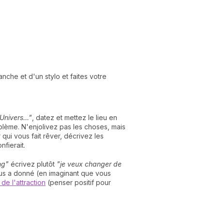
nche et d'un stylo et faites votre
nivers..."
, datez et mettez le lieu en
blème. N'enjolivez pas les choses, mais
ui vous fait rêver, décrivez les
nfierait.
ng"
écrivez plutôt
"je veux changer de
 vous a donné (en imaginant que vous
i de l'attraction
(penser positif pour