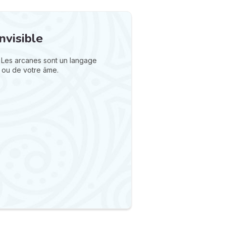
nvisible
 Les arcanes sont un langage
 ou de votre âme.
N
v
A
v
r
9