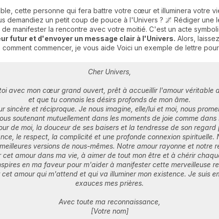
able, cette personne qui fera battre votre cœur et illuminera votr
us demandiez un petit coup de pouce à l'Univers ? 🌌 Rédiger une l
de manifester la rencontre avec votre moitié. C'est un acte symbo
ur futur et d'envoyer un message clair à l'Univers.
Alors, laisse
as comment commencer, je vous aide Voici un exemple de lettre pour a
Cher Univers,
 toi avec mon cœur grand ouvert, prêt à accueillir l'amour véritable
et que tu connais les désirs profonds de mon âme.
r sincère et réciproque. Je nous imagine, elle/lui et moi, nous prom
nous soutenant mutuellement dans les moments de joie comme dans l
our de moi, la douceur de ses baisers et la tendresse de son regard 
ance, le respect, la complicité et une profonde connexion spirituell
 meilleures versions de nous-mêmes. Notre amour rayonne et notre rel
llir cet amour dans ma vie, à aimer de tout mon être et à chérir chaq
nspires en ma faveur pour m'aider à manifester cette merveilleuse rel
cet amour qui m'attend et qui va illuminer mon existence. Je suis e
exauces mes prières.
Avec toute ma reconnaissance,
[Votre nom]