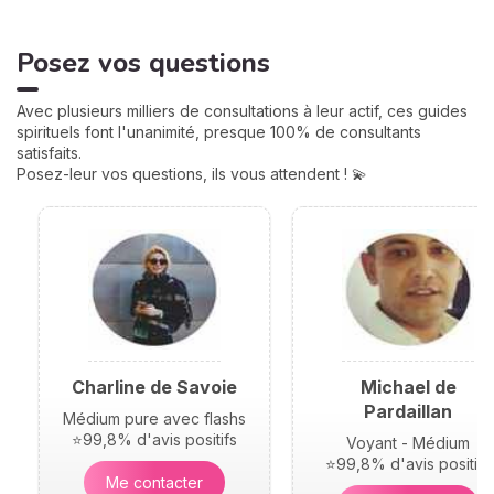
amour, famille... Calculées à
partir de votre heure de
Posez vos questions
naissance, elles jouent un
rôle très important pour
mieux comprendre votre
Avec plusieurs milliers de consultations à leur actif, ces guides
personnalité et votre avenir.
spirituels font l'unanimité, presque 100% de consultants
Voici leurs significations !
satisfaits.
Posez-leur vos questions, ils vous attendent ! 💫
Charline de Savoie
Michael de
Pardaillan
Médium pure avec flashs
⭐99,8% d'avis positifs
Voyant - Médium
⭐99,8% d'avis positifs
Me contacter