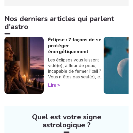
Nos derniers articles qui parlent
d'astro
Éclipse : 7 façons de se
protéger
énergétiquement
Les éclipses vous laissent
vidé(e), à fleur de peau,
incapable de fermer l'œil ?
Vous n'êtes pas seul(e), et
surtout : ça se traverse en
Lire
douceur. Voici 7 gestes
simples et bienveillants pour
vous protéger
énergétiquement et
retrouver votre calme
Quel est votre signe
intérieur. 🛡️🌒
astrologique ?