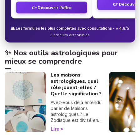
👉 Découvrir 
👉 Découvrir l'offre
👥 Les formules les plus complètes avec consultations - ⭐ 4,8/5
3 produits disponibles
✨ Nos outils astrologiques pour
mieux se comprendre
Les maisons
astrologiques, quel
rôle jouent-elles ?
Quelle signification ?
Avez-vous déjà entendu
parler de Maisons
astrologiques ? Le
Zodiaque est divisé en
douze Maisons et chacune
Lire
correspond à une sphère
de votre vie : argent, travail,