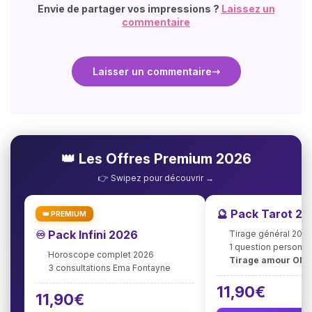
Envie de partager vos impressions ?
Laissez un
commentaire
Laisser un commentaire
👑 Les Offres Premium 2026
👉 Swipez pour découvrir →
🔮 Pack Tarot 2
👑 PREMIUM
♾️ Pack Infini 2026
Tirage général 202
1 question personna
Horoscope complet 2026
Tirage amour OFF
3 consultations Ema Fontayne
11,90€
11,90€