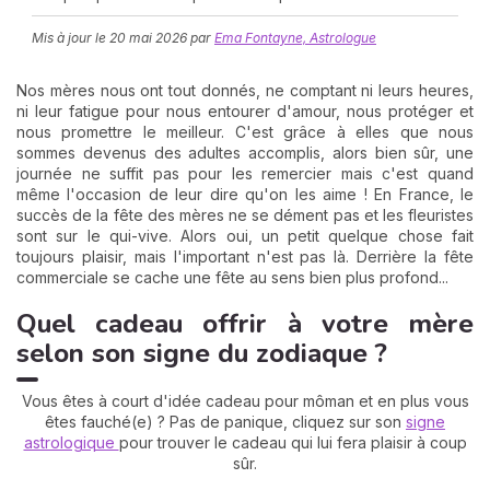
Mis à jour le
20 mai 2026
par
Ema Fontayne, Astrologue
Nos mères nous ont tout donnés, ne comptant ni leurs heures,
ni leur fatigue pour nous entourer d'amour, nous protéger et
nous promettre le meilleur. C'est grâce à elles que nous
sommes devenus des adultes accomplis, alors bien sûr, une
journée ne suffit pas pour les remercier mais c'est quand
même l'occasion de leur dire qu'on les aime ! En France, le
N
succès de la fête des mères ne se dément pas et les fleuristes
v
sont sur le qui-vive. Alors oui, un petit quelque chose fait
A
toujours plaisir, mais l'important n'est pas là. Derrière la fête
v
commerciale se cache une fête au sens bien plus profond...
r
Quel cadeau offrir à votre mère
9
selon son signe du zodiaque ?
Vous êtes à court d'idée cadeau pour môman et en plus vous
êtes fauché(e) ? Pas de panique, cliquez sur son
signe
astrologique
pour trouver le cadeau qui lui fera plaisir à coup
sûr.