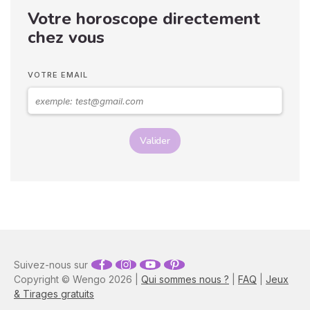
si vous observez son
Votre horoscope directement
langage corporel, vous
pouvez déchiffrer ses
chez vous
sentiments envers vous.
Vos langages corporels
peuvent signifier que vous
VOTRE EMAIL
marchez ensemble vers le
même chemin.
Valider
Suivez-nous sur
Copyright © Wengo 2026 |
Qui sommes nous ?
|
FAQ
|
Jeux
& Tirages gratuits