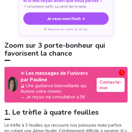
et si elle voyait avant que vous parliez ?
🤍 Un prénom suffit. La vérité fait le reste.
Je veux mon flash →
💬 Réponse en moins de 30 sec
Zoom sur 3 porte-bonheur qui
favorisent la chance
✨ Les messages de l'univers
1
par Pauline
Contacte-
🔮 Une guidance bienveillante qui
moi
illumine votre chemin
→ Je reçois ma consultation à 5€
1. Le trèfle à quatre feuilles
Le trèfle à 3 feuilles qui recouvre nos pelouses mute parfois
en créant une 4ème feuille. Extrêmement difficile à repérer (il y