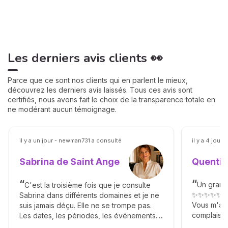
Les derniers avis clients 👀
Parce que ce sont nos clients qui en parlent le mieux,
découvrez les derniers avis laissés. Tous ces avis sont
certifiés, nous avons fait le choix de la transparence totale en
ne modérant aucun témoignage.
il y a un jour - newman731 a consulté
il y a 4 jours
Quentin
Sabrina de Saint Ange
Un grand
C'est la troisième fois que je consulte
✨✨✨✨✨
Sabrina dans différents domaines et je ne
Vous m'av
suis jamais déçu. Elle ne se trompe pas.
complaisan
Les dates, les périodes, les événements
Agréable g
sont clairement énoncés dans un style très