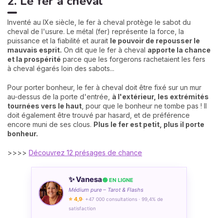
2. Le fer à cheval
Inventé au IXe siècle, le fer à cheval protège le sabot du
cheval de l'usure. Le métal (fer) représente la force, la
puissance et la fiabilité et aurait
le pouvoir de repousser le
mauvais esprit.
On dit que le fer à cheval
apporte la chance
et la prospérité
parce que les forgerons rachetaient les fers
à cheval égarés loin des sabots...
Pour porter bonheur, le fer à cheval doit être fixé sur un mur
au-dessus de la porte d'entrée,
à l'extérieur, les extrémités
tournées vers le haut
, pour que le bonheur ne tombe pas ! Il
doit également être trouvé par hasard, et de préférence
encore muni de ses clous.
Plus le fer est petit, plus il porte
bonheur.
>>>>
Découvrez 12 présages de chance
✨ Vanesa
🟢 EN LIGNE
Médium pure – Tarot & Flashs
⭐ 4,9
· +47 000 consultations · 99,4% de
satisfaction