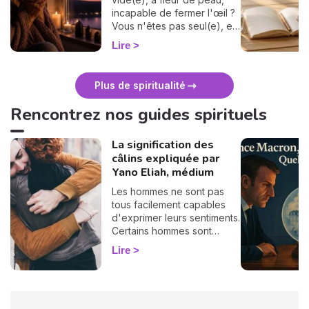
incapable de fermer l'œil ?
Vous n'êtes pas seul(e), et
surtout : ça se traverse en
Lire
douceur. Voici 7 gestes
simples et bienveillants pour
vous protéger
Plus de spiritualité
énergétiquement et
retrouver votre calme
Rencontrez nos guides spirituels
intérieur. 🛡️🌒
La signification des
câlins expliquée par
Yano Eliah, médium
Les hommes ne sont pas
tous facilement capables
d'exprimer leurs sentiments.
Certains hommes sont
habitués à contrôler leurs
Lire
sentiments, par conséquent
il vous est difficile de
deviner ce qu'ils veulent ou
pensent de vous. Pourtant,