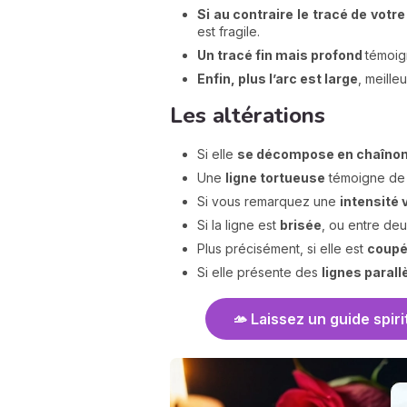
Si au contraire le tracé de votre
est fragile.
Un tracé fin mais profond
témoig
Enfin, plus l’arc est large
, meilleu
Les altérations
Si elle
se décompose en chaîno
Une
ligne tortueuse
témoigne de
Si vous remarquez une
intensité 
Si la ligne est
brisée
, ou entre deu
Plus précisément, si elle est
coupé
Si elle présente des
lignes parall
🫴 Laissez un guide spiri