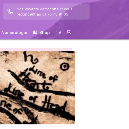
Nos voyants Astroconsult vous
répondent au
01 75 75 91 05
Numérologie
🛍 ️ Shop
TV