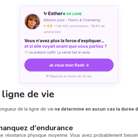
✨ Esther
● EN LIGNE
Médium pure – Flashs & Channeling
⭐ 4,9
· +146 000 consultations · 99,6% de
satisfaction
Vous n'avez plus la force d'expliquer…
et si elle voyait avant que vous parliez ?
🤍 Un prénom suffit. La vérité fait le reste.
Je veux mon flash →
💬 Réponse en moins de 30 sec
 ligne de vie
ongueur de la ligne de vie
ne détermine en aucun cas la durée d
 manquez d'endurance
ne résistance physique moyenne. Vous avez probablement besoin 