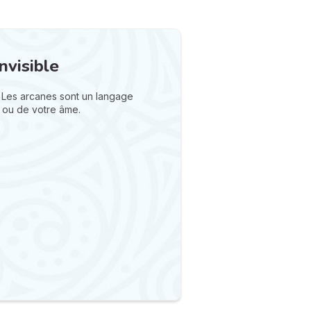
nvisible
 Les arcanes sont un langage
 ou de votre âme.
N
v
A
v
r
9