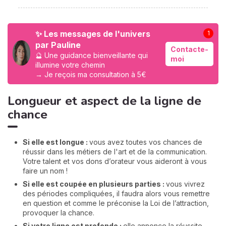
✨ Les messages de l'univers
1
par Pauline
Contacte-
🔮 Une guidance bienveillante qui
moi
illumine votre chemin
→ Je reçois ma consultation à 5€
Longueur et aspect de la ligne de
chance
Si elle est longue :
vous avez toutes vos chances de
réussir dans les métiers de l'art et de la communication.
Votre talent et vos dons d’orateur vous aideront à vous
faire un nom !
Si elle est coupée en plusieurs parties :
vous vivrez
des périodes compliquées, il faudra alors vous remettre
en question et comme le préconise la Loi de l’attraction,
provoquer la chance.
Si votre ligne est profonde :
elle annonce la réussite