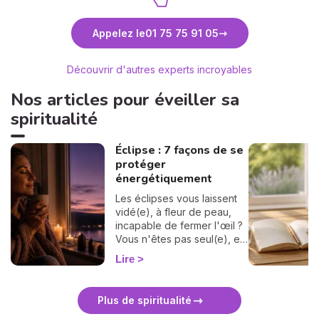
La capacité à prendre de la hauteur sur
les événements en reliant les uns avec les
Découvrez Sabrina de Saint Ange
D
autres donne du relief à la consultation.
Appelez le
01 75 75 91 05
Nul doute que mes efforts auront un
meilleur impact,.... essentiel pour moi. J'ai
Découvrir d'autres experts incroyables
beaucoup apprécié. A très bientôt.
Nos articles pour éveiller sa
spiritualité
Éclipse : 7 façons de se
protéger
énergétiquement
Les éclipses vous laissent
vidé(e), à fleur de peau,
incapable de fermer l'œil ?
Vous n'êtes pas seul(e), et
surtout : ça se traverse en
Lire
douceur. Voici 7 gestes
simples et bienveillants pour
vous protéger
Plus de spiritualité
énergétiquement et