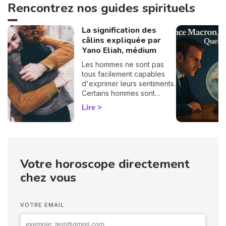
retrouver votre calme
Rencontrez nos guides spirituels
intérieur. 🛡️🌒
La signification des
câlins expliquée par
Yano Eliah, médium
Les hommes ne sont pas
tous facilement capables
d'exprimer leurs sentiments.
Certains hommes sont
habitués à contrôler leurs
Lire
sentiments, par conséquent
il vous est difficile de
deviner ce qu'ils veulent ou
pensent de vous. Pourtant,
si vous observez son
Votre horoscope directement
langage corporel, vous
pouvez déchiffrer ses
chez vous
sentiments envers vous.
Vos langages corporels
peuvent signifier que vous
VOTRE EMAIL
marchez ensemble vers le
même chemin.