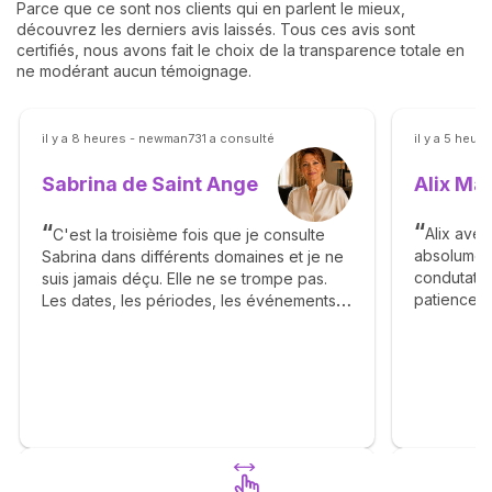
Parce que ce sont nos clients qui en parlent le mieux,
découvrez les derniers avis laissés. Tous ces avis sont
certifiés, nous avons fait le choix de la transparence totale en
ne modérant aucun témoignage.
il y a 8 heures - newman731 a consulté
il y a 5 heu
Alix Ma
Sabrina de Saint Ange
Alix avec
C'est la troisième fois que je consulte
absolumen
Sabrina dans différents domaines et je ne
condutatio
suis jamais déçu. Elle ne se trompe pas.
patience 
Les dates, les périodes, les événements
avec moi e
sont clairement énoncés dans un style très
estes pure
clair et avec beaucoup de sérénité. La
npus Alix 
cohérence des réponses à travers les
chemin en
différentes étapes de la vie m'ont
impressionné. Cette capacité à restituer
son ressenti à travers le court, moyen et
long terme donne un vrai éclairage sur
mon avenir, un fil rouge qui éclaire ma vie.