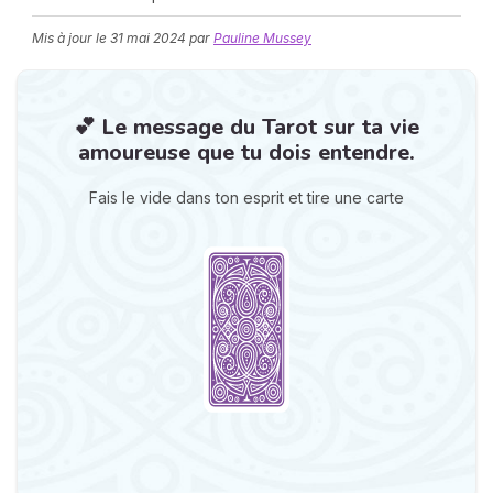
Mis à jour le
31 mai 2024
par
Pauline Mussey
💕 Le message du Tarot sur ta vie
amoureuse que tu dois entendre.
Fais le vide dans ton esprit et tire une carte
N
v
A
v
r
9