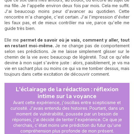
ma fille. Je l'appelle environ deux fois par mois. Cela me suffit.
J'ai beaucoup moins peur d'avancer au quotidien. Cette
rencontre m'a changée, c'est certain. J'ai l'impression d'éviter
les faux pas, et de mieux contrôler ma vie, parce qu'elle me
guide très bien.
Elle me
permet de savoir où je vais, comment y aller, tout
en restant moi-même.
Je ne change pas de comportement
selon ses prédictions. Je me laisse simplement glisser sur le
chemin de la vie avec beaucoup de légèreté. Tout ce qu'elle
devine à mon sujet s'avère juste : alors, paisiblement, je vis ma
vie en sachant plus ou moins ce qui va me tomber dessus, mais
toujours dans cette excitation de découvrir comment.
L'éclairage de la rédaction : réflexion
intime sur la voyance
Avant cette expérience, j'oscillais entre scepticisme et
curiosité. J'avais entendu des histoires. Pourtant, dans un
moment de vulnérabilité, poussée par un besoin de
réponses, j'ai décidé de tenter l'expérience. Ce que je
cherchais, c'était moins une prédiction du futur qu'une
compréhension plus profonde de mon présent.