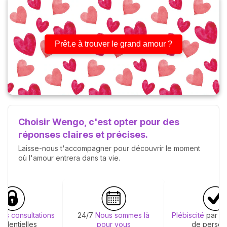
Prêt.e à trouver le grand amour ?
Choisir Wengo, c'est opter pour des
réponses claires et précises.
Laisse-nous t'accompagner pour découvrir le moment
où l'amour entrera dans ta vie.
ions consultations
24/7
Nous sommes là
Plébiscité
par de
fidentielles
pour vous
de person