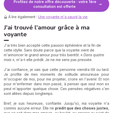
Profitez de notre offre découverte : votre 1ère
consultation est offerte
🔮 À lire également :
Une voyante m'a sauvé la vie
.
J'ai trouvé l'amour grâce à ma
voyante
J'ai très bien accepté cette passion éphémère et la fin de
cette idylle. Sans doute parce que la voyante vient de
m'annoncer le grand amour pour très bientôt.
« Dans quatre
mois »,
m'a-t-elle prédit. Je ne me sens pas pressée.
J'ai confiance, je sais que cette personne viendra tôt ou tard.
Je profite de mes moments de solitude amoureuse pour
m'occuper de moi, pour me projeter, croire en l'avenir. Et non
pour m'enfermer dans mon passé, à penser que seul mon ex
peut m'apporter quelque chose. Ces pensées négatives s'en
sont allées depuis longtemps.
Bref, je suis heureuse, confiante. Jusqu'ici, ma voyante n'a
commis aucune erreur. Elle ne
prédit que des choses
justes
,
que ce soit dans mes amours, au boulot, ou encore au sujet de