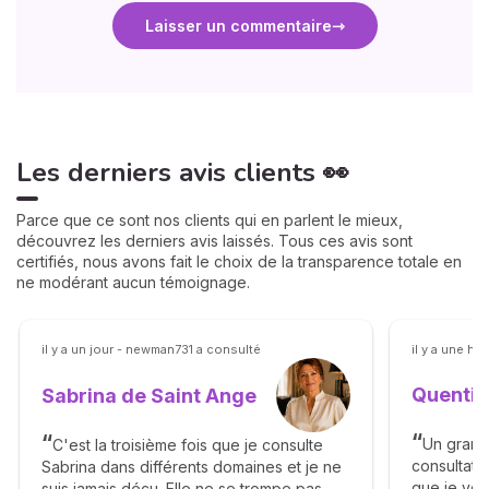
Laisser un commentaire
Les derniers avis clients 👀
Parce que ce sont nos clients qui en parlent le mieux,
découvrez les derniers avis laissés. Tous ces avis sont
certifiés, nous avons fait le choix de la transparence totale en
ne modérant aucun témoignage.
il y a un jour - newman731 a consulté
il y a une h
Quentin
Sabrina de Saint Ange
Un grand
C'est la troisième fois que je consulte
consultati
Sabrina dans différents domaines et je ne
que je vou
suis jamais déçu. Elle ne se trompe pas.