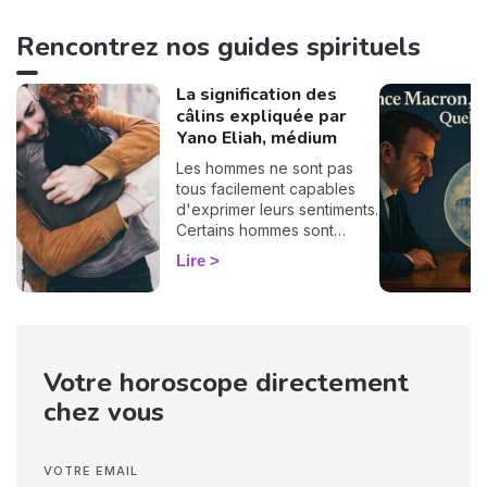
Rencontrez nos guides spirituels
La signification des
câlins expliquée par
Yano Eliah, médium
Les hommes ne sont pas
tous facilement capables
d'exprimer leurs sentiments.
Certains hommes sont
habitués à contrôler leurs
Lire
sentiments, par conséquent
il vous est difficile de
deviner ce qu'ils veulent ou
pensent de vous. Pourtant,
si vous observez son
Votre horoscope directement
langage corporel, vous
pouvez déchiffrer ses
chez vous
sentiments envers vous.
Vos langages corporels
peuvent signifier que vous
VOTRE EMAIL
marchez ensemble vers le