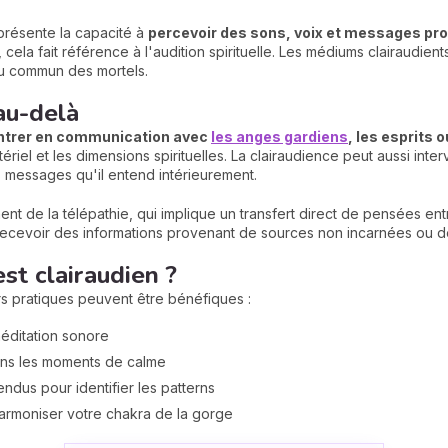
eprésente la capacité à
percevoir des sons, voix et messages pro
cela fait référence à l'audition spirituelle. Les médiums clairaudi
 au commun des mortels.
au-delà
'entrer en communication avec
les anges gardiens
, les esprits 
ériel et les dimensions spirituelles. La clairaudience peut aussi in
s messages qu'il entend intérieurement.
nt de la télépathie, qui implique un transfert direct de pensées entr
 recevoir des informations provenant de sources non incarnées ou de
st clairaudien ?
urs pratiques peuvent être bénéfiques :
 méditation sonore
dans les moments de calme
ndus pour identifier les patterns
harmoniser votre chakra de la gorge