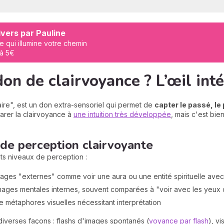
vers par Pauline
e qui illumine votre chemin
 à 5€
don de clairvoyance ? L’œil int
laire", est un don extra-sensoriel qui permet de
capter le passé, le 
arer la clairvoyance à
une intuition très développée
, mais c'est bie
 de perception clairvoyante
ts niveaux de perception :
ages "externes" comme voir une aura ou une entité spirituelle avec
mages mentales internes, souvent comparées à "voir avec les yeux 
 métaphores visuelles nécessitant interprétation
diverses façons : flashs d'images spontanés (
voyance par flash
), v