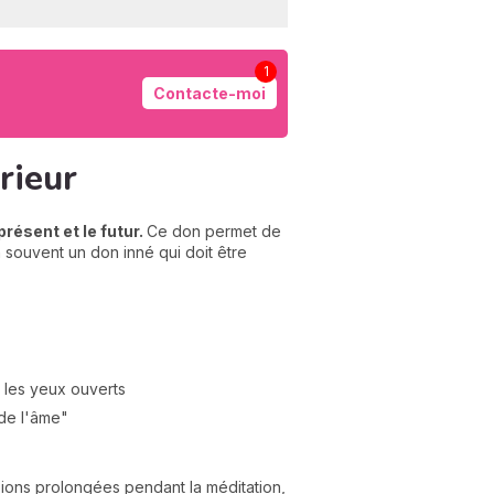
1
Contacte-moi
érieur
présent et le futur.
Ce don permet de
n souvent un don inné qui doit être
 les yeux ouverts
de l'âme"
isions prolongées pendant la méditation,