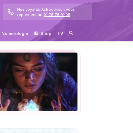
Nos voyants Astroconsult vous
répondent au
01 75 75 91 05
Numérologie
🛍 ️ Shop
TV