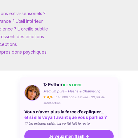
ons extra-sensoriels ?
ance ? L’œil intérieur
ience ? L'oreille subtile
 ressenti des émotions
rceptions
opres dons psychiques
✨ Esther
● EN LIGNE
Médium pure – Flashs & Channeling
⭐ 4,9
· +146 000 consultations · 99,6% de
satisfaction
Vous n'avez plus la force d'expliquer…
et si elle voyait avant que vous parliez ?
🤍 Un prénom suffit. La vérité fait le reste.
Je veux mon flash →