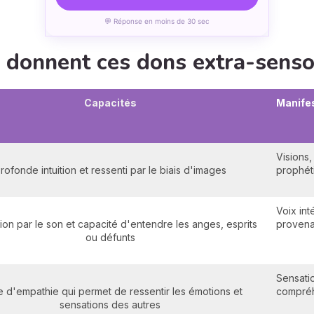
💬 Réponse en moins de 30 sec
 donnent ces dons extra-sensor
Capacités
Manife
Visions
rofonde intuition et ressenti par le biais d'images
prophéti
Voix int
ion par le son et capacité d'entendre les anges, esprits
provena
ou défunts
Sensatio
e d'empathie qui permet de ressentir les émotions et
compréh
sensations des autres