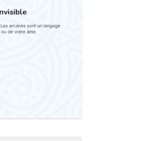
nvisible
 Les arcanes sont un langage
 ou de votre âme.
N
v
A
v
r
9