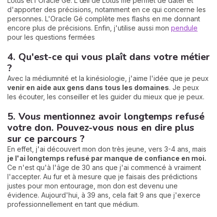
Lotus et l'Oracle Gé. L'œil de Lotus me permet de dater et
d'apporter des précisions, notamment en ce qui concerne les
personnes. L'Oracle Gé complète mes flashs en me donnant
encore plus de précisions. Enfin, j'utilise aussi mon
pendule
pour les questions fermées
4. Qu'est-ce qui vous plaît dans votre métier
?
Avec la médiumnité et la kinésiologie, j'aime l'idée que je peux
venir en aide aux gens dans tous les domaines
. Je peux
les écouter, les conseiller et les guider du mieux que je peux.
5. Vous mentionnez avoir longtemps refusé
votre don. Pouvez-vous nous en dire plus
sur ce parcours ?
En effet, j'ai découvert mon don très jeune, vers 3-4 ans, mais
je l'ai longtemps refusé par manque de confiance en moi.
Ce n'est qu'à l'âge de 30 ans que j'ai commencé à vraiment
l'accepter. Au fur et à mesure que je faisais des prédictions
justes pour mon entourage, mon don est devenu une
évidence. Aujourd'hui, à 39 ans, cela fait 9 ans que j'exerce
professionnellement en tant que médium.