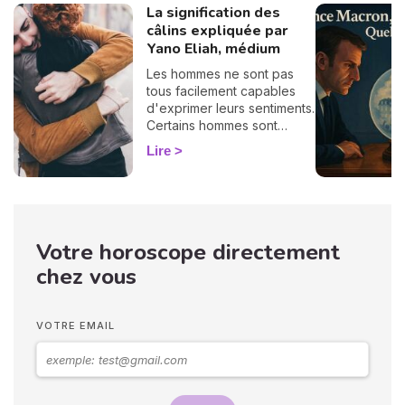
La signification des
câlins expliquée par
Yano Eliah, médium
Les hommes ne sont pas
tous facilement capables
d'exprimer leurs sentiments.
Certains hommes sont
habitués à contrôler leurs
Lire
sentiments, par conséquent
il vous est difficile de
deviner ce qu'ils veulent ou
pensent de vous. Pourtant,
si vous observez son
Votre horoscope directement
langage corporel, vous
pouvez déchiffrer ses
chez vous
sentiments envers vous.
Vos langages corporels
peuvent signifier que vous
VOTRE EMAIL
marchez ensemble vers le
même chemin.