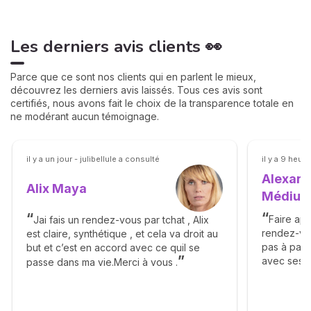
Les derniers avis clients 👀
Parce que ce sont nos clients qui en parlent le mieux,
découvrez les derniers avis laissés. Tous ces avis sont
certifiés, nous avons fait le choix de la transparence totale en
ne modérant aucun témoignage.
il y a un jour - julibellule a consulté
il y a 9 heu
Alexand
Alix Maya
Médiu
Faire app
Jai fais un rendez-vous par tchat , Alix
rendez-vo
est claire, synthétique , et cela va droit au
pas à pas à
but et c’est en accord avec ce quil se
avec ses fa
passe dans ma vie.Merci à vous .
eclaircies
la descrip
meme si le