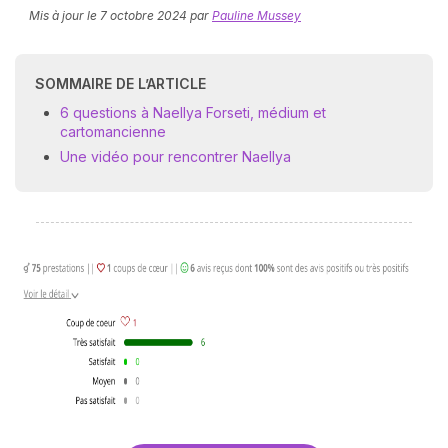
Mis à jour le
7 octobre 2024
par
Pauline Mussey
SOMMAIRE DE L’ARTICLE
6 questions à Naellya Forseti, médium et
cartomancienne
Une vidéo pour rencontrer Naellya
N
v
A
v
r
9