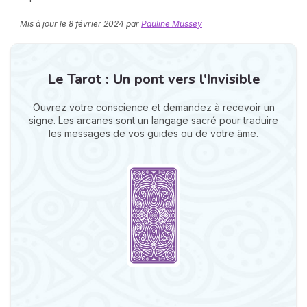
Mis à jour le
8 février 2024
par
Pauline Mussey
Le Tarot : Un pont vers l'Invisible
Ouvrez votre conscience et demandez à recevoir un
signe. Les arcanes sont un langage sacré pour traduire
N
les messages de vos guides ou de votre âme.
v
A
v
r
9