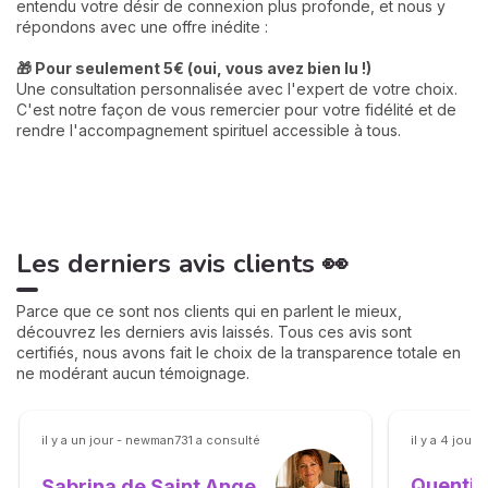
entendu votre désir de connexion plus profonde, et nous y
répondons avec une offre inédite :
🎁 Pour seulement 5€ (oui, vous avez bien lu !)
Une consultation personnalisée avec l'expert de votre choix.
C'est notre façon de vous remercier pour votre fidélité et de
rendre l'accompagnement spirituel accessible à tous.
Les derniers avis clients 👀
Parce que ce sont nos clients qui en parlent le mieux,
découvrez les derniers avis laissés. Tous ces avis sont
certifiés, nous avons fait le choix de la transparence totale en
ne modérant aucun témoignage.
il y a un jour - newman731 a consulté
il y a 4 jours
Quentin
Sabrina de Saint Ange