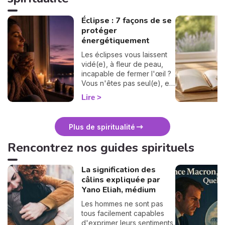
Éclipse : 7 façons de se
protéger
énergétiquement
Les éclipses vous laissent
vidé(e), à fleur de peau,
incapable de fermer l'œil ?
Vous n'êtes pas seul(e), et
surtout : ça se traverse en
Lire
douceur. Voici 7 gestes
simples et bienveillants pour
vous protéger
Plus de spiritualité
énergétiquement et
retrouver votre calme
Rencontrez nos guides spirituels
intérieur. 🛡️🌒
La signification des
câlins expliquée par
Yano Eliah, médium
Les hommes ne sont pas
tous facilement capables
d'exprimer leurs sentiments.