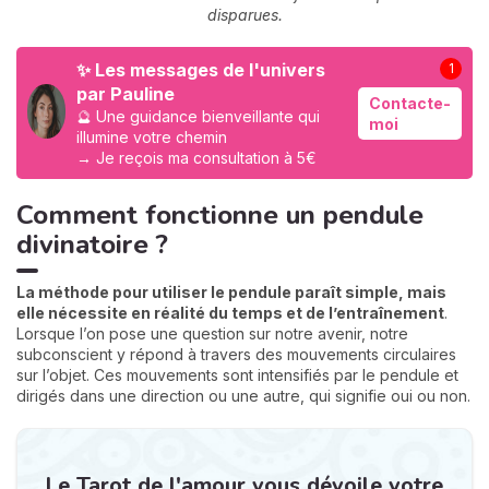
disparues.
✨ Les messages de l'univers
1
par Pauline
Contacte-
🔮 Une guidance bienveillante qui
moi
illumine votre chemin
→ Je reçois ma consultation à 5€
Comment fonctionne un pendule
divinatoire ?
La méthode pour utiliser le pendule paraît simple, mais
elle
nécessite en réalité du temps et de l’entraînement
.
Lorsque l’on pose une question sur notre avenir, notre
subconscient y répond à travers des mouvements circulaires
sur l’objet. Ces mouvements sont intensifiés par le pendule et
dirigés dans une direction ou une autre, qui signifie oui ou non.
Le Tarot de l'amour vous dévoile votre