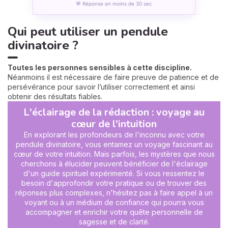
💬 Réponse en moins de 30 sec
Qui peut utiliser un pendule
divinatoire ?
Toutes les personnes sensibles à cette discipline.
Néanmoins il est nécessaire de faire preuve de patience et de
persévérance pour savoir l’utiliser correctement et ainsi
obtenir des résultats fiables.
L'éclairage de la rédaction : voyage au
cœur de l'intuition
En explorant les profondeurs de l'inconnu avec votre
pendule divinatoire, vous entamez un voyage fascinant au
cœur de votre intuition. Mais parfois, les mystères que nous
cherchons à élucider peuvent bénéficier de l'éclairage
d'un guide spirituel expérimenté. Si vous ressentez le
besoin d'approfondir votre pratique ou de trouver des
réponses plus complexes, n'hésitez pas à faire appel à un
voyant ou à un médium de confiance qui pourra vous
accompagner et enrichir votre quête personnelle de
sagesse et de clarté.