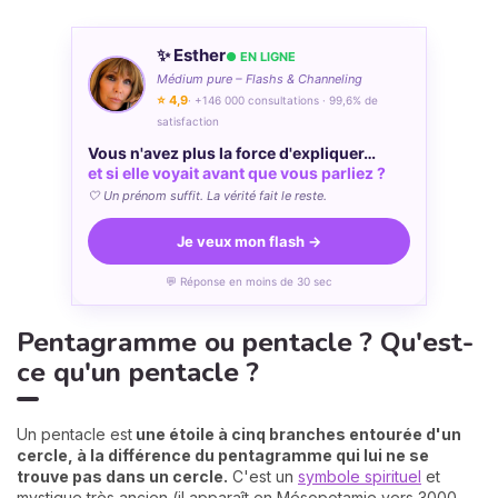
✨ Esther
● EN LIGNE
Médium pure – Flashs & Channeling
⭐ 4,9
· +146 000 consultations · 99,6% de
satisfaction
Vous n'avez plus la force d'expliquer…
et si elle voyait avant que vous parliez ?
🤍 Un prénom suffit. La vérité fait le reste.
Je veux mon flash →
💬 Réponse en moins de 30 sec
Pentagramme ou pentacle ? Qu'est-
ce qu'un pentacle ?
Un pentacle est
une étoile à cinq branches entourée d'un
cercle, à la différence du pentagramme qui lui ne se
trouve pas dans un cercle.
C'est un
symbole spirituel
et
mystique très ancien (il apparaît en Mésopotamie vers 3000