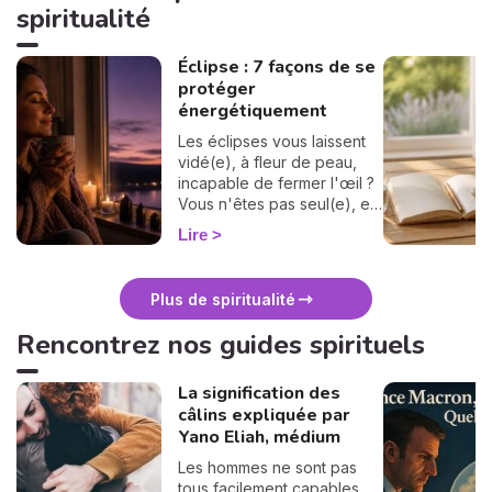
spiritualité
Éclipse : 7 façons de se
protéger
énergétiquement
Les éclipses vous laissent
vidé(e), à fleur de peau,
incapable de fermer l'œil ?
Vous n'êtes pas seul(e), et
surtout : ça se traverse en
Lire
douceur. Voici 7 gestes
simples et bienveillants pour
vous protéger
Plus de spiritualité
énergétiquement et
retrouver votre calme
Rencontrez nos guides spirituels
intérieur. 🛡️🌒
La signification des
câlins expliquée par
Yano Eliah, médium
Les hommes ne sont pas
tous facilement capables