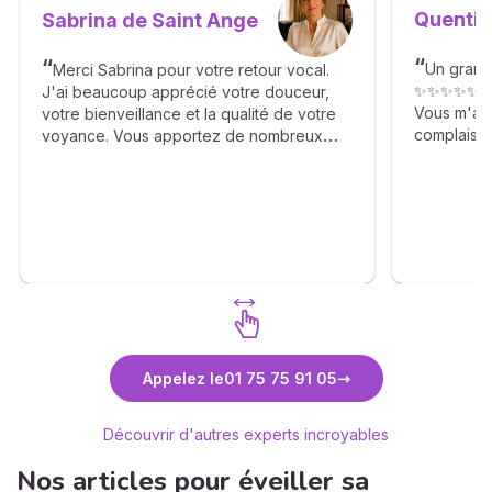
Quentin
Sabrina de Saint Ange
Un grand
Merci Sabrina pour votre retour vocal.
✨✨✨✨✨
J'ai beaucoup apprécié votre douceur,
Vous m'av
votre bienveillance et la qualité de votre
complaisan
voyance. Vous apportez de nombreux
Agréable g
éléments avec générosité, sans
✨🙏✨🙏✨
complaisance et avec beaucoup de
réalisme. Je vous recontacterai très vite.
Un grand merci à vous.
Découvrez Sabrina de Saint Ange
Déc
Appelez le
01 75 75 91 05
Découvrir d'autres experts incroyables
Nos articles pour éveiller sa