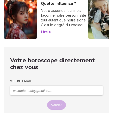
Quelle influence ?
Notre ascendant chinois
façonne notre personnalité
tout autant que notre signe.
C’est le degré du zodiaque
qui montait au-dessus de
Lire
l’horizon au moment de
votre naissance qui le
détermine, mais ne prenez
pas peur, le calcul est
simple ! Vous avez
Votre horoscope directement
simplement besoin de
connaître votre date de
chez vous
naissance et laissez-vous
guider ! Découvrez vite
votre ascendant chinois et
VOTRE EMAIL
son influence.
Valider