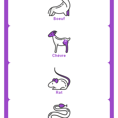
Boeuf
Chèvre
Rat