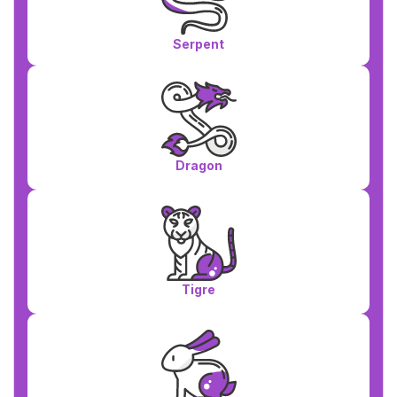
Serpent
Dragon
Tigre