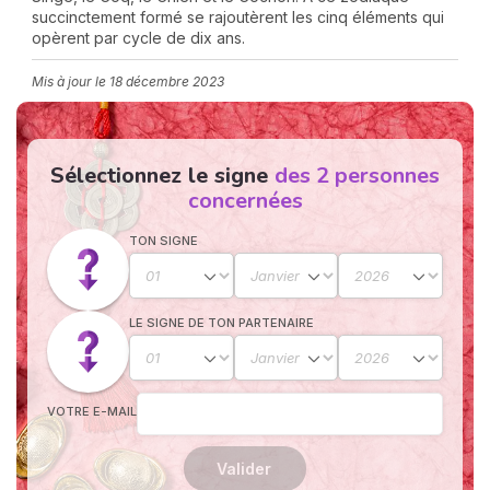
succinctement formé se rajoutèrent les cinq éléments qui
opèrent par cycle de dix ans.
Mis à jour le
18 décembre 2023
Sélectionnez le signe
des 2 personnes
concernées
N
v
TON SIGNE
A
v
r
LE SIGNE DE TON PARTENAIRE
9
VOTRE E-MAIL
Valider