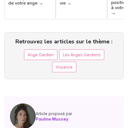
positive
de votre ange →
vie →
à votre
→
Retrouvez les articles sur le thème :
Ange Gardien
Les Anges Gardiens
Voyance
Article proposé par
Pauline Mussey