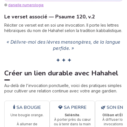
©
danielle numerologie
Le verset associé — Psaume 120, v.2
Réciter ce verset est en soi une invocation. Il porte les lettres
hébraïques du nom de Hahahel selon la tradition kabbalistique.
« Délivre-moi des lèvres mensongères, de la langue
perfide. »
✦ ✦ ✦
Créer un lien durable avec Hahahel
Au-delà de l'invocation ponctuelle, voici des pratiques simples
pour cultiver une relation continue avec votre ange gardien.
🕯 SA BOUGIE
💎 SA PIERRE
🌿 SON ENC
Une bougie orange.
Sélénite
.
Oliban et Élec
À porter près du cœur
À diffuser lors
À allumer de
ou à tenir dans la main
invocations p