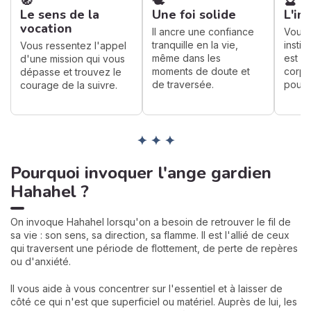
🧭
🕊️
🔮
Le sens de la
Une foi solide
L'in
vocation
Il ancre une confiance
Vous 
tranquille en la vie,
insti
Vous ressentez l'appel
même dans les
est b
d'une mission qui vous
moments de doute et
corps 
dépasse et trouvez le
de traversée.
pour l
courage de la suivre.
✦ ✦ ✦
Pourquoi invoquer l'ange gardien
Hahahel ?
On invoque Hahahel lorsqu'on a besoin de retrouver le fil de
sa vie : son sens, sa direction, sa flamme. Il est l'allié de ceux
qui traversent une période de flottement, de perte de repères
ou d'anxiété.
Il vous aide à vous concentrer sur l'essentiel et à laisser de
côté ce qui n'est que superficiel ou matériel. Auprès de lui, les