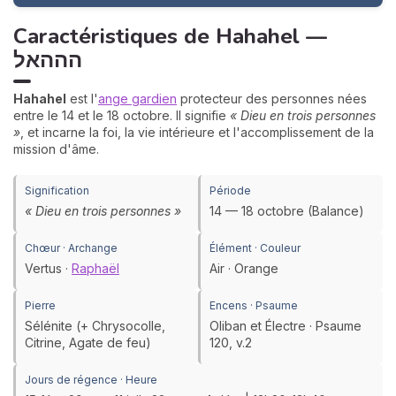
Caractéristiques de Hahahel —
הההאל
Hahahel
est l'
ange gardien
protecteur des personnes nées
entre le 14 et le 18 octobre. Il signifie
« Dieu en trois personnes
»
, et incarne la foi, la vie intérieure et l'accomplissement de la
mission d'âme.
Signification
Période
« Dieu en trois personnes »
14 — 18 octobre (Balance)
Chœur · Archange
Élément · Couleur
Vertus ·
Raphaël
Air · Orange
Pierre
Encens · Psaume
Sélénite (+ Chrysocolle,
Oliban et Électre · Psaume
Citrine, Agate de feu)
120, v.2
Jours de régence · Heure