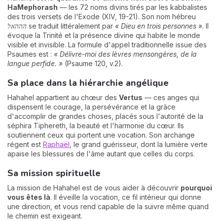
HaMephorash
— les 72 noms divins tirés par les kabbalistes
des trois versets de l'Exode (XIV, 19-21). Son nom hébreu
הההאל
se traduit littéralement par
« Dieu en trois personnes »
. Il
évoque la Trinité et la présence divine qui habite le monde
visible et invisible. La formule d'appel traditionnelle issue des
Psaumes est :
« Délivre-moi des lèvres mensongères, de la
langue perfide. »
(Psaume 120, v.2).
Sa place dans la hiérarchie angélique
Hahahel appartient au chœur des
Vertus
— ces anges qui
dispensent le courage, la persévérance et la grâce
d'accomplir de grandes choses, placés sous l'autorité de la
séphira Tiphereth, la beauté et l'harmonie du cœur. Ils
soutiennent ceux qui portent une vocation. Son archange
régent est
Raphaël
, le grand guérisseur, dont la lumière verte
apaise les blessures de l'âme autant que celles du corps.
Sa mission spirituelle
La mission de Hahahel est de vous aider à découvrir
pourquoi
vous êtes là
. Il éveille la vocation, ce fil intérieur qui donne
une direction, et vous rend capable de la suivre même quand
le chemin est exigeant.