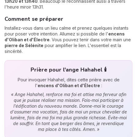
13h20 et 13h40
. Beaucoup le reconnaissent aussi à travers
l'heure miroir 13h31.
Comment se préparer
Installez-vous dans un lieu calme et prenez quelques instants
pour poser votre intention. Allumez si possible de l'
encens
d'Oliban et d'Électre
. Vous pouvez tenir dans votre main une
pierre de Sélénite
pour amplifier le lien. L'essentiel est la
sincérité.
Prière pour l'ange Hahahel 🕯️
Pour invoquer Hahahel, dites cette prière avec de
l'
encens d'Oliban et d'Électre
:
« Ange Hahahel, renforce ma foi et attise ma ferveur afin
que je puisse réaliser ma mission. Fais-moi participer à
l'édification du nouveau monde. Donne-moi le courage
d'assumer ma vocation, fais de moi un preux chevalier de
lumière, fais de ma foi ma plus grande richesse. Évite-moi
de souffrir. En tant que berger des âmes, je revendique
ma place à tes côtés. Amen. »