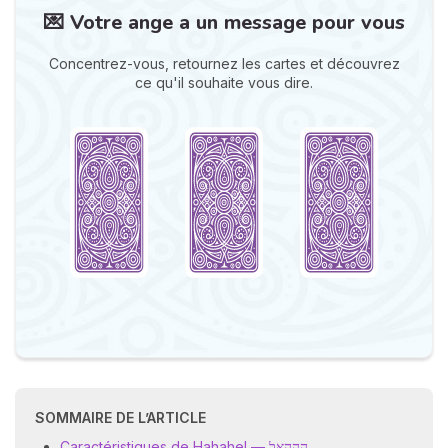
💌 Votre ange a un message pour vous
Concentrez-vous, retournez les cartes et découvrez
ce qu'il souhaite vous dire.
N
v
A
v
r
9
SOMMAIRE DE L’ARTICLE
Caractéristiques de Hahahel — הההאל