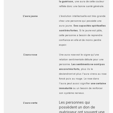
la guérison
, une aura de cette couleur
reflète donc une bonne santé générale.
L'aura jaune
L'évolution intellectuelle est très grande
chez une personne qui possède une
aura jaune.
Ses capacités spirituelles
sont très fortes.
Si le jaune est pâle,
cette personne a besoin de reprendre
confiance en elle et de moins perdre
espoir.
L'aura rose
Une aura rose est le signe qu'une
relation sentimentale débute pour une
personne.
Les sentiments ne sont pas
encore très forts
, plus ils le
deviendront et plus l'aura virera au rose
foncé puis au rouge. Le rose dans
l'aura peut aussi signifier
une certaine
immaturité
ou un besoin de renforcer
son système nerveux.
Les personnes qui
L'aura verte
possèdent un don de
guérisseur ont souvent une