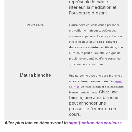
représente le calme
intérieur, la méditation et
l'ouverture d'esprit.
L'aura noire
L'aura noire est celle d'une personne
malveillante, haineuse, coléreuse,
envieuse et jalouse. Le noir peut aussi
être la couleur pour
des blessures
dans une vie antérieure
. Attention, une
aura noire peut aussi être le signe de
problème de santé ou d'une personne
qui cherche à vous nuire.
L'aura blanche
Une personne avec une aura blanche a
un caractère presque divin
. Son
éveil
spirituel
est très grand et elle est droite,
Chez une
bienveillante et juste.
femme, une aura blanche
peut annoncer une
grossesse à venir ou en
cours.
Allez plus loin en découvrant la
signification des couleurs
.