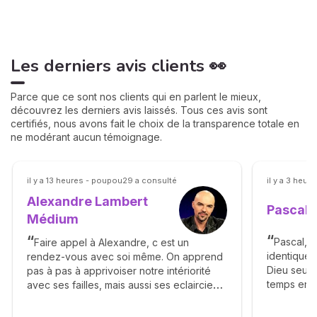
Les derniers avis clients 👀
Parce que ce sont nos clients qui en parlent le mieux,
découvrez les derniers avis laissés. Tous ces avis sont
certifiés, nous avons fait le choix de la transparence totale en
ne modérant aucun témoignage.
il y a 13 heures - poupou29 a consulté
il y a 3 heu
Alexandre Lambert
Pascal
Médium
Pascal, p
Faire appel à Alexandre, c est un
identiques
rendez-vous avec soi même. On apprend
Dieu seul 
pas à pas à apprivoiser notre intériorité
temps ens
avec ses failles, mais aussi ses eclaircies…
le bout du
Alexandre est très juste dans la
allons ave
description de nos moments de vie meme