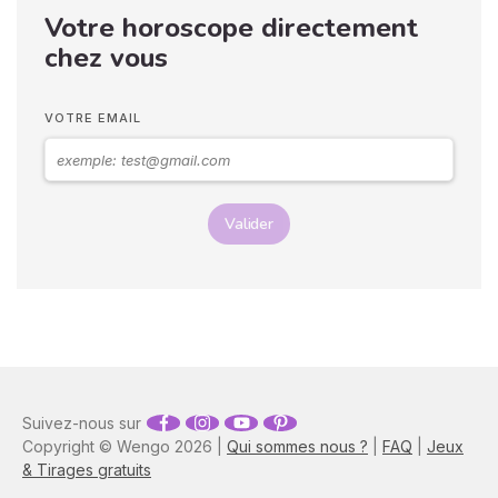
Votre horoscope directement
langage corporel, vous
pouvez déchiffrer ses
chez vous
sentiments envers vous.
Vos langages corporels
peuvent signifier que vous
VOTRE EMAIL
marchez ensemble vers le
même chemin.
Valider
Suivez-nous sur
Copyright © Wengo 2026 |
Qui sommes nous ?
|
FAQ
|
Jeux
& Tirages gratuits