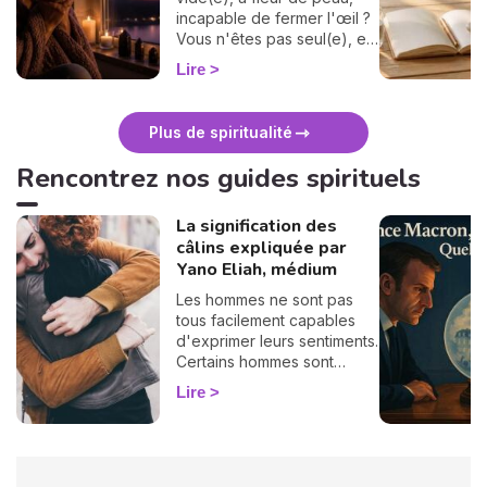
incapable de fermer l'œil ?
Vous n'êtes pas seul(e), et
surtout : ça se traverse en
Lire
douceur. Voici 7 gestes
simples et bienveillants pour
vous protéger
Plus de spiritualité
énergétiquement et
retrouver votre calme
Rencontrez nos guides spirituels
intérieur. 🛡️🌒
La signification des
câlins expliquée par
Yano Eliah, médium
Les hommes ne sont pas
tous facilement capables
d'exprimer leurs sentiments.
Certains hommes sont
habitués à contrôler leurs
Lire
sentiments, par conséquent
il vous est difficile de
deviner ce qu'ils veulent ou
pensent de vous. Pourtant,
si vous observez son