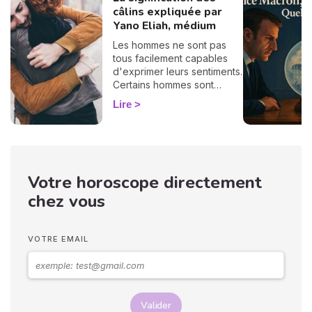
câlins expliquée par
Yano Eliah, médium
Les hommes ne sont pas
tous facilement capables
d'exprimer leurs sentiments.
Certains hommes sont
habitués à contrôler leurs
Lire
sentiments, par conséquent
il vous est difficile de
deviner ce qu'ils veulent ou
pensent de vous. Pourtant,
si vous observez son
Votre horoscope directement
langage corporel, vous
pouvez déchiffrer ses
chez vous
sentiments envers vous.
Vos langages corporels
peuvent signifier que vous
VOTRE EMAIL
marchez ensemble vers le
même chemin.
Valider