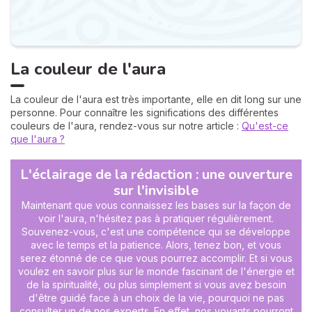
La couleur de l'aura
La couleur de l'aura est très importante, elle en dit long sur une
personne. Pour connaître les significations des différentes
couleurs de l'aura, rendez-vous sur notre article :
Qu'est-ce
que l'aura ?
L'éclairage de la rédaction : une ouverture
sur l'invisible
Maintenant que vous connaissez les bases sur la façon de
voir l'aura, n'hésitez pas à pratiquer régulièrement.
Souvenez-vous, c'est une compétence qui se développe
avec le temps et la patience. Alors, tenez bon, et vous
serez étonné de ce que vous pourrez accomplir. Et si vous
voulez en savoir plus sur le monde fascinant de l'énergie et
de la spiritualité, ou plus simplement si vous avez besoin
d'être guidé face à un choix de la vie, pourquoi ne pas
consulter un de nos experts. En effet, nos voyants pourront