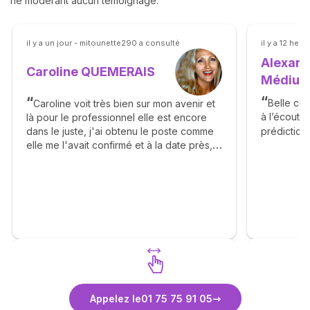
ne modérant aucun témoignage.
il y a un jour - mitounette290 a consulté
il y a 12 heu
Alexand
Caroline QUEMERAIS
Médiu
Belle con
Caroline voit très bien sur mon avenir et
à l’écoute
là pour le professionnel elle est encore
prédictions
dans le juste, j'ai obtenu le poste comme
elle me l'avait confirmé et à la date près,
bravo Caroline, je l'a recommande ++
Découvrez Caroline QUEMERAIS
Découvr
Appelez le
01 75 75 91 05
Médium