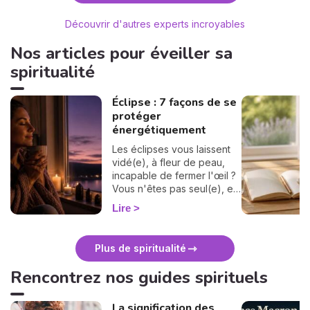
Découvrir d'autres experts incroyables
Nos articles pour éveiller sa
spiritualité
Éclipse : 7 façons de se
protéger
énergétiquement
Les éclipses vous laissent
vidé(e), à fleur de peau,
incapable de fermer l'œil ?
Vous n'êtes pas seul(e), et
surtout : ça se traverse en
Lire
douceur. Voici 7 gestes
simples et bienveillants pour
vous protéger
Plus de spiritualité
énergétiquement et
retrouver votre calme
Rencontrez nos guides spirituels
intérieur. 🛡️🌒
La signification des