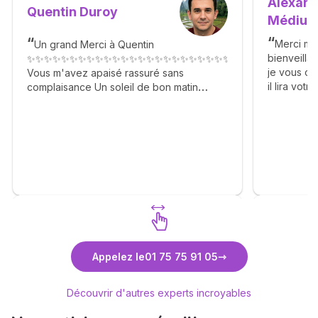
Alexand
Quentin Duroy
Médiu
Merci mo
Un grand Merci à Quentin
bienveilla
✨✨✨✨✨✨✨✨✨✨✨✨✨✨✨✨✨✨✨✨✨✨✨✨✨✨✨✨✨✨✨✨✨✨
je vous co
Vous m'avez apaisé rassuré sans
il lira vot
complaisance Un soleil de bon matin
ouvert, et
Agréable gentil n'hésitez pas. 🙏✨🙏✨🙏✨
détour. Rie
🙏✨🙏✨🙏✨🙏✨🙏✨🙏
tout . Mer
ma gratitud
Découvrez Quentin Duroy
Découvr
Appelez le
01 75 75 91 05
Médium
Découvrir d'autres experts incroyables