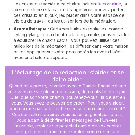
Les cristaux associés à ce chakra incluent
la cornaline
, la
pierre de lune et la calcite orange. Vous pouvez porter
ces cristaux en bijoux, les placer dans votre espace de
vie ou de travail, ou les utiliser lors de la méditation.
Aromathérapie :
Certaines huiles essentielles, comme
l'ylang-ylang, le patchouli ou la bergamote, peuvent aider
à équilibrer le chakra sacral. Vous pouvez utiliser ces
huiles lors de la méditation, les diffuser dans votre maison
ou les appliquer sur votre peau après les avoir diluées
avec une huile de support.
L'éclairage de la rédaction : s'aider et se
faire aider
Quand on y pense, travailler avec le Chakra Sacral est une
voie vers une vie pleine de passion, de créativité et de joie.
Quel que soit votre chemin, souvenez-vous : la clé est en
vous. Vous avez le pouvoir de créer ! Pour vous y aider,
pourquoi ne pas solliciter l'expertise d'un guide spirituel ?
Ces conseillers éclairés vous accompagnent pas à pas,
vous aidant à déchiffrer les messages de l'Univers.
Ensemble, explorez le potentiel caché de vos centres
énergétiques et transformez votre bien-être en une