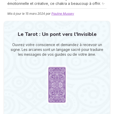
émotionnelle et créative, ce chakra a beaucoup à offrir. ✨
Mis à jour le
15 mars 2024
par
Pauline Mussey
Le Tarot : Un pont vers l'Invisible
Ouvrez votre conscience et demandez à recevoir un
N
signe. Les arcanes sont un langage sacré pour traduire
v
les messages de vos guides ou de votre âme.
A
v
r
9