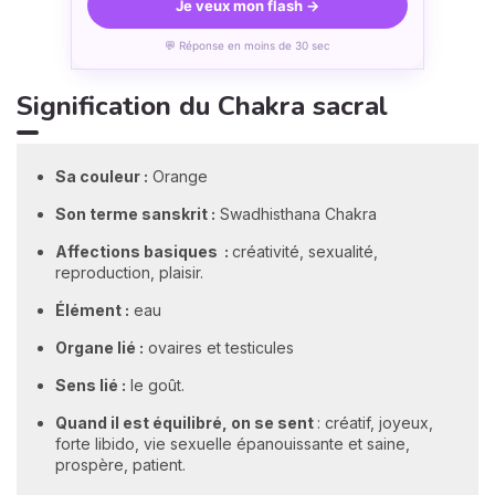
Je veux mon flash →
💬 Réponse en moins de 30 sec
Signification du Chakra sacral
Sa couleur :
Orange
Son terme sanskrit :
Swadhisthana Chakra
Affections basiques :
créativité, sexualité,
reproduction, plaisir.
Élément :
eau
Organe lié :
ovaires et testicules
Sens lié :
le goût.
Quand il est équilibré, on se sent
: créatif, joyeux,
forte libido, vie sexuelle épanouissante et saine,
prospère, patient.