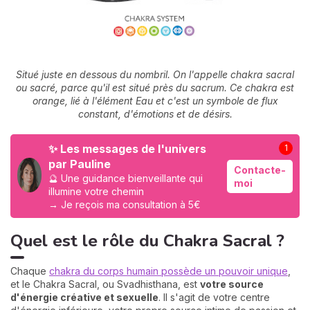
Situé juste en dessous du nombril. On l'appelle chakra sacral
ou sacré, parce qu'il est situé près du sacrum. Ce chakra est
orange, lié à l'élément Eau et c'est un symbole de flux
constant, d'émotions et de désirs.
✨ Les messages de l'univers
1
par Pauline
Contacte-
🔮 Une guidance bienveillante qui
moi
illumine votre chemin
→ Je reçois ma consultation à 5€
Quel est le rôle du Chakra Sacral ?
Chaque
chakra du corps humain possède un pouvoir unique
,
et le Chakra Sacral, ou Svadhisthana, est
votre source
d'énergie créative et sexuelle
. Il s'agit de votre centre