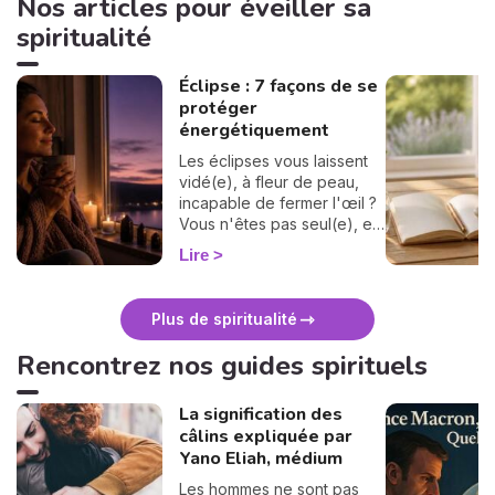
Nos articles pour éveiller sa
spiritualité
Éclipse : 7 façons de se
protéger
énergétiquement
Les éclipses vous laissent
vidé(e), à fleur de peau,
incapable de fermer l'œil ?
Vous n'êtes pas seul(e), et
surtout : ça se traverse en
Lire
douceur. Voici 7 gestes
simples et bienveillants pour
vous protéger
Plus de spiritualité
énergétiquement et
retrouver votre calme
Rencontrez nos guides spirituels
intérieur. 🛡️🌒
La signification des
câlins expliquée par
Yano Eliah, médium
Les hommes ne sont pas