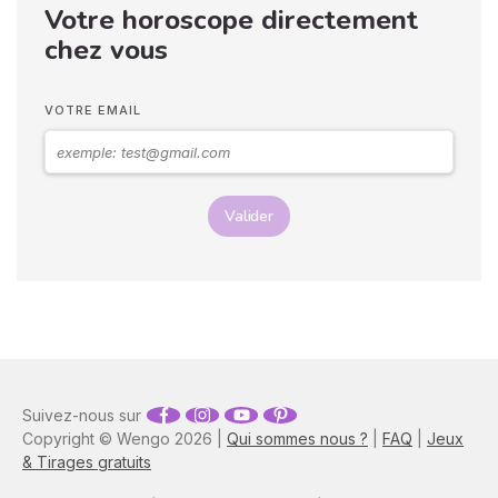
Votre horoscope directement
langage corporel, vous
pouvez déchiffrer ses
chez vous
sentiments envers vous.
Vos langages corporels
peuvent signifier que vous
VOTRE EMAIL
marchez ensemble vers le
même chemin.
Valider
Suivez-nous sur
Copyright © Wengo 2026 |
Qui sommes nous ?
|
FAQ
|
Jeux
& Tirages gratuits