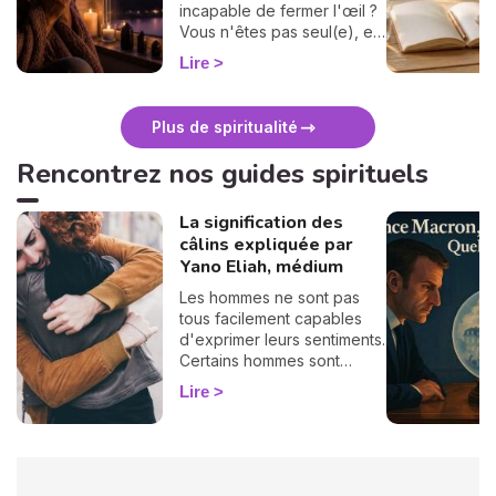
incapable de fermer l'œil ?
Vous n'êtes pas seul(e), et
surtout : ça se traverse en
Lire
douceur. Voici 7 gestes
simples et bienveillants pour
vous protéger
Plus de spiritualité
énergétiquement et
retrouver votre calme
Rencontrez nos guides spirituels
intérieur. 🛡️🌒
La signification des
câlins expliquée par
Yano Eliah, médium
Les hommes ne sont pas
tous facilement capables
d'exprimer leurs sentiments.
Certains hommes sont
habitués à contrôler leurs
Lire
sentiments, par conséquent
il vous est difficile de
deviner ce qu'ils veulent ou
pensent de vous. Pourtant,
si vous observez son