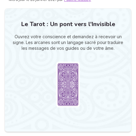
Le Tarot : Un pont vers l'Invisible
Ouvrez votre conscience et demandez à recevoir un
signe. Les arcanes sont un langage sacré pour traduire
les messages de vos guides ou de votre âme.
N
v
A
v
r
9