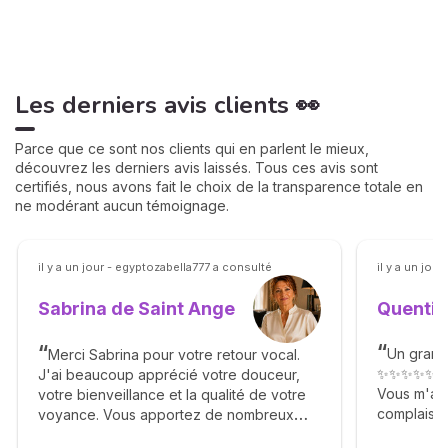
Les derniers avis clients 👀
Parce que ce sont nos clients qui en parlent le mieux,
découvrez les derniers avis laissés. Tous ces avis sont
certifiés, nous avons fait le choix de la transparence totale en
ne modérant aucun témoignage.
il y a un jour - egyptozabella777 a consulté
il y a un jour
Quentin
Sabrina de Saint Ange
Un grand
Merci Sabrina pour votre retour vocal.
✨✨✨✨✨
J'ai beaucoup apprécié votre douceur,
Vous m'av
votre bienveillance et la qualité de votre
complaisan
voyance. Vous apportez de nombreux
Agréable g
éléments avec générosité, sans