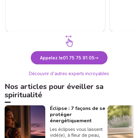
✨🙏✨🙏✨
complaisance et avec beaucoup de
réalisme. Je vous recontacterai très vite.
Un grand merci à vous.
Découvrez Sabrina de Saint Ange
Déc
Appelez le
01 75 75 91 05
Découvrir d'autres experts incroyables
Nos articles pour éveiller sa
spiritualité
Éclipse : 7 façons de se
protéger
énergétiquement
Les éclipses vous laissent
vidé(e), à fleur de peau,