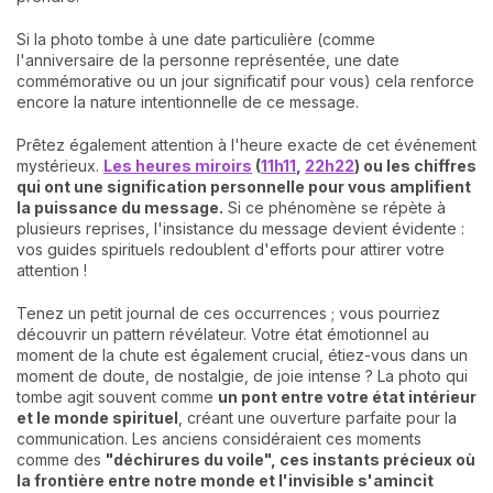
Si la photo tombe à une date particulière (comme
l'anniversaire de la personne représentée, une date
commémorative ou un jour significatif pour vous) cela renforce
encore la nature intentionnelle de ce message.
Prêtez également attention à l'heure exacte de cet événement
mystérieux.
Les heures miroirs
(
11h11
,
22h22
) ou les chiffres
qui ont une signification personnelle pour vous amplifient
la puissance du message.
Si ce phénomène se répète à
plusieurs reprises, l'insistance du message devient évidente :
vos guides spirituels redoublent d'efforts pour attirer votre
attention !
Tenez un petit journal de ces occurrences ; vous pourriez
découvrir un pattern révélateur. Votre état émotionnel au
moment de la chute est également crucial, étiez-vous dans un
moment de doute, de nostalgie, de joie intense ? La photo qui
tombe agit souvent comme
un pont entre votre état intérieur
et le monde spirituel
, créant une ouverture parfaite pour la
communication. Les anciens considéraient ces moments
comme des
"déchirures du voile",
ces instants précieux où
la frontière entre notre monde et l'invisible s'amincit