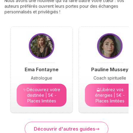
Nous avons une nouvelle qui va faire battre votre cœur : vos
auteurs préférés ouvrent leurs portes pour des échanges
personnalisés et privilégiés !
Ema Fontayne
Pauline Mussey
Astrologue
Coach spirituelle
✨Découvrez votre
🔮Libérez vos
destinée | 5€ -
énergies | 5€ -
Places limitées
Places limitées
Découvrir d'autres guides