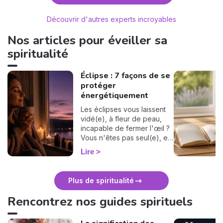
Découvrir d'autres experts incroyables
Nos articles pour éveiller sa
spiritualité
Éclipse : 7 façons de se
protéger
énergétiquement
Les éclipses vous laissent
vidé(e), à fleur de peau,
incapable de fermer l'œil ?
Vous n'êtes pas seul(e), et
surtout : ça se traverse en
Lire
douceur. Voici 7 gestes
simples et bienveillants pour
vous protéger
Plus de spiritualité
énergétiquement et
retrouver votre calme
Rencontrez nos guides spirituels
intérieur. 🛡️🌒