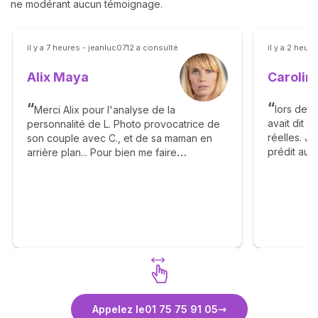
ne modérant aucun témoignage.
il y a 7 heures - jeanluc0712 a consulté
il y a 2 heur
Caroli
Alix Maya
lors de n
Merci Alix pour l'analyse de la
avait dit 
personnalité de L. Photo provocatrice de
réelles. J
son couple avec C., et de sa maman en
prédit aujo
arrière plan... Pour bien me faire
dans une 
comprendre ! Malgré ça, je regrette notre
complicité intellectuelle et espère tjrs un
re-contact un jour 🤷🏼‍♀️ Cette année aura
été éprouvante ..et elle n'est pas
terminée...lol J'espère que l'univers va
m'accorder un peu de répit 😅 Repos
avant une rentrée active ... Et j'espère
pleine de belles surprises 🙏🏼🌟🌟🌟
Découvrez Alix Maya
Découv
Appelez le
01 75 75 91 05