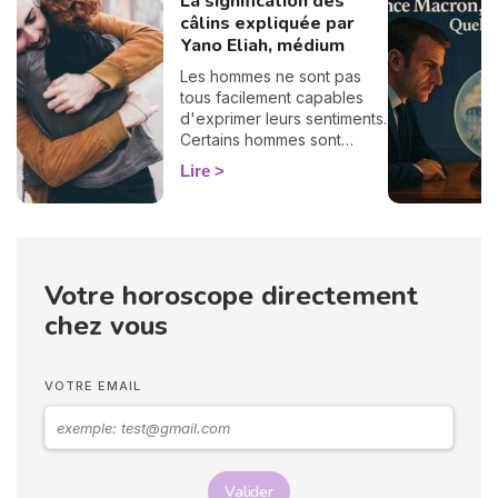
La signification des
câlins expliquée par
Yano Eliah, médium
Les hommes ne sont pas
tous facilement capables
d'exprimer leurs sentiments.
Certains hommes sont
habitués à contrôler leurs
Lire
sentiments, par conséquent
il vous est difficile de
deviner ce qu'ils veulent ou
pensent de vous. Pourtant,
si vous observez son
Votre horoscope directement
langage corporel, vous
pouvez déchiffrer ses
chez vous
sentiments envers vous.
Vos langages corporels
peuvent signifier que vous
VOTRE EMAIL
marchez ensemble vers le
même chemin.
Valider