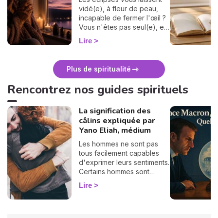
vidé(e), à fleur de peau,
incapable de fermer l'œil ?
Vous n'êtes pas seul(e), et
surtout : ça se traverse en
Lire
douceur. Voici 7 gestes
simples et bienveillants pour
vous protéger
Plus de spiritualité
énergétiquement et
retrouver votre calme
Rencontrez nos guides spirituels
intérieur. 🛡️🌒
La signification des
câlins expliquée par
Yano Eliah, médium
Les hommes ne sont pas
tous facilement capables
d'exprimer leurs sentiments.
Certains hommes sont
habitués à contrôler leurs
Lire
sentiments, par conséquent
il vous est difficile de
deviner ce qu'ils veulent ou
pensent de vous. Pourtant,