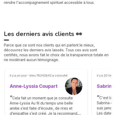
rendre l'accompagnement spirituel accessible à tous.
Les derniers avis clients 👀
Parce que ce sont nos clients qui en parlent le mieux,
découvrez les derniers avis laissés. Tous ces avis sont
certifiés, nous avons fait le choix de la transparence totale en
ne modérant aucun témoignage.
il y a un jour - bleu.78242842 a consulté
il y a 20 he
Sabrina
Anne-Lyssia Coupart
C'est la 
Cela fait un moment que je consulte
Sabrina da
Anne-Lyssia Au fil du temps une belle
suis jamai
amitie s’est faite d’écoute, de rires et
Les dates,
d’empathie s’est créé. Je la recommande