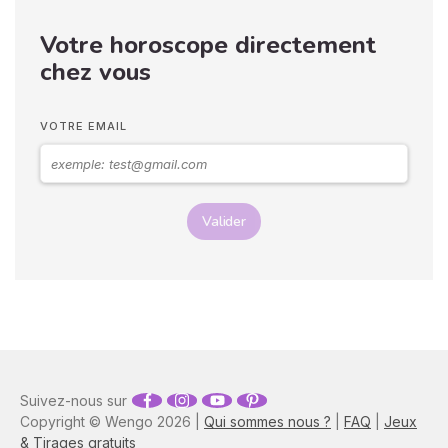
si vous observez son
Votre horoscope directement
langage corporel, vous
pouvez déchiffrer ses
chez vous
sentiments envers vous.
Vos langages corporels
peuvent signifier que vous
VOTRE EMAIL
marchez ensemble vers le
même chemin.
Valider
Suivez-nous sur
Copyright © Wengo 2026 |
Qui sommes nous ?
|
FAQ
|
Jeux
& Tirages gratuits