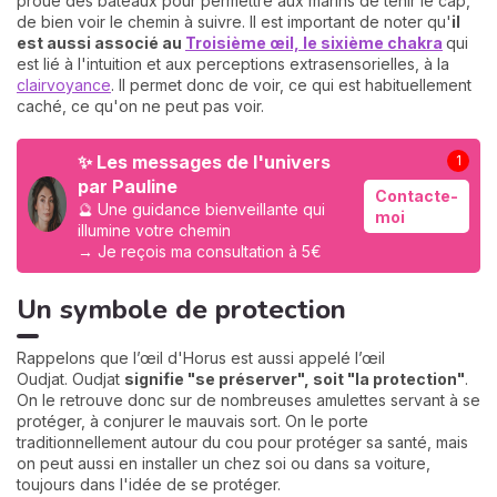
proue des bateaux pour permettre aux marins de tenir le cap,
de bien voir le chemin à suivre. Il est important de noter qu'
il
est aussi associé au
Troisième œil, le sixième chakra
qui
est lié à l'intuition et aux perceptions extrasensorielles, à la
clairvoyance
. Il permet donc de voir, ce qui est habituellement
caché, ce qu'on ne peut pas voir.
✨ Les messages de l'univers
1
par Pauline
Contacte-
🔮 Une guidance bienveillante qui
moi
illumine votre chemin
→ Je reçois ma consultation à 5€
Un symbole de protection
Rappelons que l’œil d'Horus est aussi appelé l’œil
Oudjat. Oudjat
signifie "se préserver", soit "la protection"
.
On le retrouve donc sur de nombreuses amulettes servant à se
protéger, à conjurer le mauvais sort. On le porte
traditionnellement autour du cou pour protéger sa santé, mais
on peut aussi en installer un chez soi ou dans sa voiture,
toujours dans l'idée de se protéger.