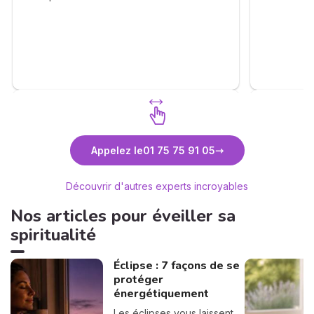
sont clair
chaleureusement ❤️
très clair
La cohéren
différente
impression
son ressen
long terme
mon avenir,
La capacit
les événem
Découvrez Anne-Lyssia Coupart
Découvr
les autres 
Appelez le
01 75 75 91 05
consultati
auront un m
Découvrir d'autres experts incroyables
moi. J'ai 
bientôt.
Nos articles pour éveiller sa
spiritualité
Éclipse : 7 façons de se
protéger
énergétiquement
Les éclipses vous laissent