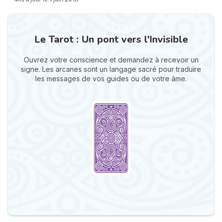
Le Tarot : Un pont vers l'Invisible
Ouvrez votre conscience et demandez à recevoir un
signe. Les arcanes sont un langage sacré pour traduire
les messages de vos guides ou de votre âme.
N
v
A
v
r
9