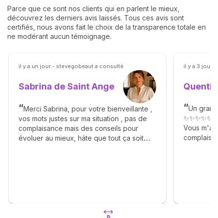
Parce que ce sont nos clients qui en parlent le mieux,
découvrez les derniers avis laissés. Tous ces avis sont
certifiés, nous avons fait le choix de la transparence totale en
ne modérant aucun témoignage.
il y a un jour - stevegobeaut a consulté
il y a 3 jours
Quentin
Sabrina de Saint Ange
Un grand
Merci Sabrina, pour votre bienveillante ,
✨✨✨✨✨
vos mots justes sur ma situation , pas de
Vous m'av
complaisance mais des conseils pour
complaisan
évoluer au mieux, hâte que tout ça soit
Agréable g
derrière et de pouvoir vous rappeler pour
✨🙏✨🙏✨
vous dire merci Sabrina ! Elle est revenue.
🙏🫶💐