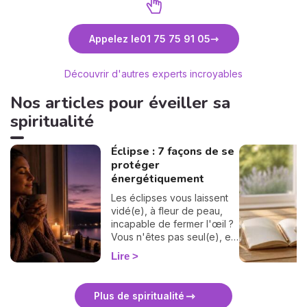
Découvrez Sabrina de Saint Ange
Déc
Appelez le
01 75 75 91 05
Découvrir d'autres experts incroyables
Nos articles pour éveiller sa
spiritualité
Éclipse : 7 façons de se
protéger
énergétiquement
Les éclipses vous laissent
vidé(e), à fleur de peau,
incapable de fermer l'œil ?
Vous n'êtes pas seul(e), et
surtout : ça se traverse en
Lire
douceur. Voici 7 gestes
simples et bienveillants pour
vous protéger
Plus de spiritualité
énergétiquement et