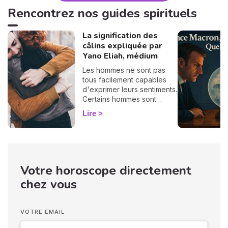
retrouver votre calme
Rencontrez nos guides spirituels
intérieur. 🛡️🌒
La signification des
câlins expliquée par
Yano Eliah, médium
Les hommes ne sont pas
tous facilement capables
d'exprimer leurs sentiments.
Certains hommes sont
habitués à contrôler leurs
Lire
sentiments, par conséquent
il vous est difficile de
deviner ce qu'ils veulent ou
pensent de vous. Pourtant,
si vous observez son
Votre horoscope directement
langage corporel, vous
pouvez déchiffrer ses
chez vous
sentiments envers vous.
Vos langages corporels
peuvent signifier que vous
VOTRE EMAIL
marchez ensemble vers le
même chemin.