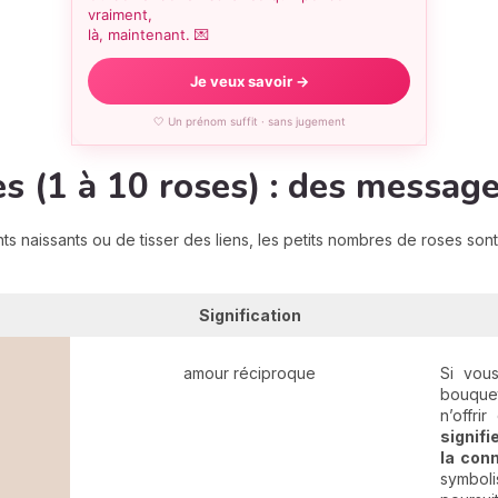
vraiment,
là, maintenant. 💌
Je veux savoir →
🤍 Un prénom suffit · sans jugement
s (1 à 10 roses) : des message
nts naissants ou de tisser des liens, les petits nombres de roses son
Signification
amour réciproque
Si vou
bouquet
n’offri
signifi
la con
symboli