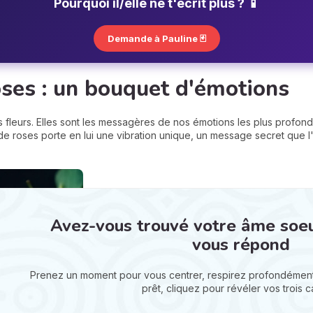
Pourquoi il/elle ne t'écrit plus ? 📱
Demande à Pauline 🃏
ses : un bouquet d'émotions
s fleurs. Elles sont les messagères de nos émotions les plus profon
roses porte en lui une vibration unique, un message secret que l'o
Avez-vous trouvé votre âme soeur 
vous répond
Prenez un moment pour vous centrer, respirez profondément
prêt, cliquez pour révéler vos trois ca