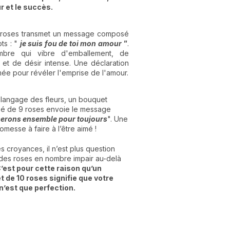
 et le succès.
7 roses transmet un message composé
ts : "
je suis fou de toi mon amour "
.
bre qui vibre d'emballement, de
 et de désir intense. Une déclaration
ée pour révéler l'emprise de l'amour.
 langage des fleurs, un bouquet
é de 9 roses envoie le message
erons ensemble pour toujours
". Une
omesse à faire à l’être aimé !
s croyances, il n’est plus question
r des roses en nombre impair au-delà
’est pour cette raison qu’un
 de 10 roses signifie que votre
’est que perfection.