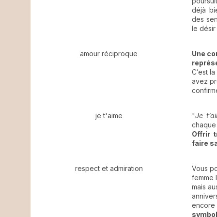
poursuit
déjà bi
des sen
le désir
amour réciproque
Une co
représe
C’est la
avez pr
confirm
je t'aime
"
Je t’a
chaque
Offrir 
faire s
respect et admiration
Vous po
femme l
mais au
annivers
encore 
symboli