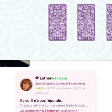
💖 Esther
● EN LIGNE
Spécialiste retour affectif & sentiments
⭐ 4,9
· +146 000 consultations · 99,6% de
satisfaction
Il a vu. Il n’a pas répondu.
Tu peux relire la conversation toute la nuit…
Ou demander à
Esther
ce qu’il pense