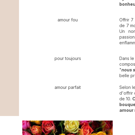
bonheur
amour fou
Offrir 
de 7 mo
Un nom
passion
enflamm
pour toujours
Dans le
compos
"
nous s
belle pr
amour parfait
Selon le
d'offri
de 10.
C
bouquet
amour n