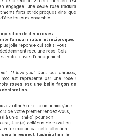
e de la relation. Si cette dernière est
en engagée, une seule rose traduira
timents forts et réciproques ainsi que
 d’être toujours ensemble.
mposition de deux roses
nte l’amour mutuel et réciproque.
 plus jolie réponse qui soit si vous
écédemment reçu une rose. Cela
era votre envie d’engagement.
ime"
, "
I love you"
Dans ces phrases,
 mot est représenté par une rose !
trois roses est une belle façon de
a déclaration.
uvez offrir 5 roses à un homme/une
ors de votre premier rendez-vous,
ssi à un(e) ami(e) pour son
aire, à un(e) collègue de travail ou
à votre maman car cette attention
sera le respect, l’admiration, le