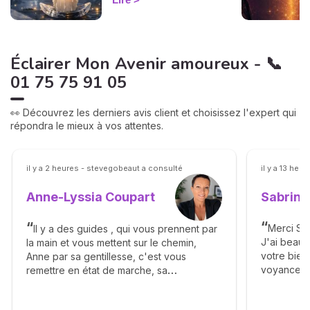
à pas.
Éclairer Mon Avenir amoureux - 📞
01 75 75 91 05
👀 Découvrez les derniers avis client et choisissez l'expert qui
répondra le mieux à vos attentes.
il y a 2 heures - stevegobeaut a consulté
il y a 13 heu
Sabrina
Anne-Lyssia Coupart
Merci Sab
Il y a des guides , qui vous prennent par
J'ai beau
la main et vous mettent sur le chemin,
votre bienv
Anne par sa gentillesse, c'est vous
voyance. 
remettre en état de marche, sa
éléments a
bienveillance, ça franchise vous apporte
complaisa
beaucoup de bonheur, elle vous dit avec