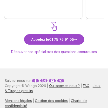
réalisme. J
calmé le déroulement des étapes et vous
Un grand m
apprend la patience. Merci Anne pour tout
. Je me permets également d'inciter les
consultants à faire appel à vous . ❤️🙏🫶
Découvrez Anne-Lyssia Coupart
Découvr
Appelez le
01 75 75 91 05
Découvrir nos spécialistes des questions amoureuses
Suivez-nous sur
Copyright © Wengo 2026 |
Qui sommes nous ?
|
FAQ
|
Jeux
& Tirages gratuits
Mentions légales
|
Gestion des cookies
|
Charte de
confidentialité