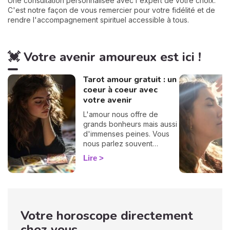
Une consultation personnalisée avec l'expert de votre choix.
C'est notre façon de vous remercier pour votre fidélité et de
rendre l'accompagnement spirituel accessible à tous.
💓 Votre avenir amoureux est ici !
Tarot amour gratuit : un
coeur à coeur avec
votre avenir
L'amour nous offre de
grands bonheurs mais aussi
d'immenses peines. Vous
nous parlez souvent
d'amour dans vos
Lire
messages, vous nous
posez des questions, vous
avez envie de savoir, c'est
pourquoi nous avons
décidé de créer cette page
Votre horoscope directement
spéciale voyance amour.
Tirage de tarot amoureux,
chez vous