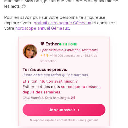
mille mots. Mais bon, je sais que vous préférez quand même
les mots. 😉
Pour en savoir plus sur votre personnalité amoureuse,
explorez votre
portrait astrologique Gémeaux
et consultez
votre
horoscope annuel Gémeaux
.
💖 Esther
● EN LIGNE
Spécialiste retour affectif & sentiments
⭐ 4,9
· +146 000 consultations · 99,6% de
satisfaction
Tu n’as aucune preuve.
Juste cette sensation qui ne part pas.
Et si ton intuition avait raison ?
Esther met des mots
sur ce que tu ressens
depuis des semaines.
💌
Clair. Honnête. Sans te ménager.
Je veux savoir →
🔒 Réponse rapide & confidentielle · sans jugement