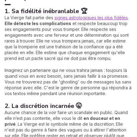
1. Sa fidélité inébranlable 🏆
La Vierge fait partie des
signes astrologiques les plus fidèles
.
Elle déteste les complications
et respecte beaucoup trop
ses engagements pour vous tromper. Elle respecte ses
engagements avec une ferveur et une détermination qui sont
rares à trouver. Elle ne vous trompera jamais, car elle estime
que la tromperie est une trahison de la confiance qui a été
placée en elle. Elle estime que chaque engagement qu'elle
prend est un pacte sacré qui ne doit pas être rompu.
Imaginez un partenaire qui ne vous trahira jamais : toujours là
quand vous en avez besoin, sans jamais faillir à sa promesse.
Vous ne trouverez pas de 'ghosting' ou de messages lus sans
réponse avec elle. C'est le genre de personne qui répondra à
vos textos même pendant une réunion importante.
2. La discrétion incarnée 🤫
Aucune chance de la voir faire un scandale en public. Quand
elle n’est pas contente, elle vous le dit
en douceur et en
privé
. La Vierge est le symbole même de la discrétion. Elle
n'est pas du genre à faire des vagues ou à attirer l'attention
sur elle. Elle préfère rester en retrait et observer plutôt que