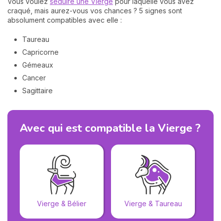
Vous voulez
séduire une Vierge
pour laquelle vous avez
craqué, mais aurez-vous vos chances ? 5 signes sont
absolument compatibles avec elle :
Taureau
Capricorne
Gémeaux
Cancer
Sagittaire
Avec qui est compatible la Vierge ?
Vierge & Bélier
Vierge & Taureau
V