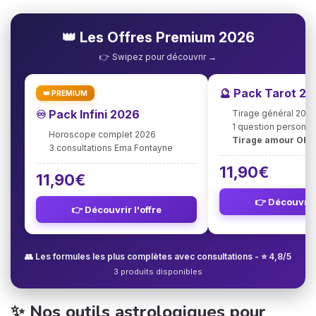
👑 Les Offres Premium 2026
👉 Swipez pour découvrir →
🔮 Pack Tarot 2
👑 PREMIUM
♾️ Pack Infini 2026
Tirage général 202
1 question personna
Horoscope complet 2026
Tirage amour OFF
3 consultations Ema Fontayne
11,90€
11,90€
👉 Découvrir 
👉 Découvrir l'offre
👥 Les formules les plus complètes avec consultations - ⭐ 4,8/5
3 produits disponibles
✨ Nos outils astrologiques pour