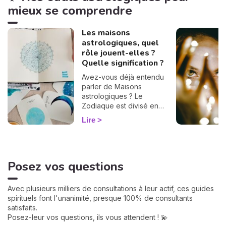
mieux se comprendre
Les maisons
astrologiques, quel
rôle jouent-elles ?
Quelle signification ?
Avez-vous déjà entendu
parler de Maisons
astrologiques ? Le
Zodiaque est divisé en
douze Maisons et chacune
Lire
correspond à une sphère
de votre vie : argent, travail,
amour, famille... Calculées à
partir de votre heure de
Posez vos questions
naissance, elles jouent un
rôle très important pour
mieux comprendre votre
Avec plusieurs milliers de consultations à leur actif, ces guides
personnalité et votre avenir.
spirituels font l'unanimité, presque 100% de consultants
Voici leurs significations !
satisfaits.
Posez-leur vos questions, ils vous attendent ! 💫