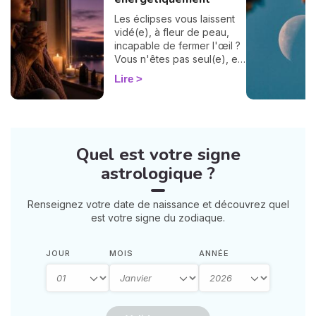
Les éclipses vous laissent
vidé(e), à fleur de peau,
incapable de fermer l'œil ?
Vous n'êtes pas seul(e), et
surtout : ça se traverse en
Lire
douceur. Voici 7 gestes
simples et bienveillants pour
vous protéger
énergétiquement et
retrouver votre calme
Quel est votre signe
intérieur. 🛡️🌒
astrologique ?
Renseignez votre date de naissance et découvrez quel
est votre signe du zodiaque.
JOUR
MOIS
ANNÉE