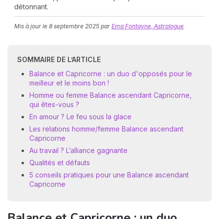
détonnant.
Mis à jour le
8 septembre 2025
par
Ema Fontayne, Astrologue
SOMMAIRE DE L’ARTICLE
Balance et Capricorne : un duo d'opposés pour le
meilleur et le moins bon !
N
Homme ou femme Balance ascendant Capricorne,
v
qui êtes-vous ?
A
En amour ? Le feu sous la glace
v
Les relations homme/femme Balance ascendant
r
Capricorne
9
Au travail ? L’alliance gagnante
Qualités et défauts
5 conseils pratiques pour une Balance ascendant
Capricorne
Balance et Capricorne : un duo