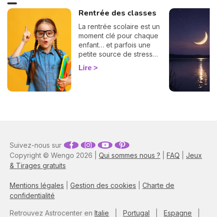
Rentrée des classes
La rentrée scolaire est un
moment clé pour chaque
enfant… et parfois une
petite source de stress
pour les parents ! Bonne
Lire
nouvelle : l'astrologie peut
vous offrir une précieuse
clé de lecture. Selon son
élément, son mode et son
signe, votre enfant
n'aborde pas l'école tout à
fait comme les autres.
Plongez dans notre guide
Suivez-nous sur
astrologique et préparez-
Copyright © Wengo 2026 |
vous à accompagner votre
Qui sommes nous ?
|
FAQ
|
Jeux
enfant dans cette nouvelle
& Tirages gratuits
étape, tout en douceur et
sur mesure !
Mentions légales
|
Gestion des cookies
|
Charte de
confidentialité
Retrouvez Astrocenter en
Italie
|
Portugal
|
Espagne
|