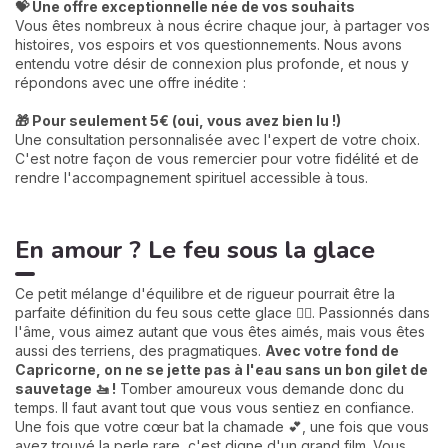
💝 Une offre exceptionnelle née de vos souhaits
Vous êtes nombreux à nous écrire chaque jour, à partager vos
histoires, vos espoirs et vos questionnements. Nous avons
entendu votre désir de connexion plus profonde, et nous y
répondons avec une offre inédite :
🎁 Pour seulement 5€ (oui, vous avez bien lu !)
Une consultation personnalisée avec l'expert de votre choix.
C'est notre façon de vous remercier pour votre fidélité et de
rendre l'accompagnement spirituel accessible à tous.
En amour ? Le feu sous la glace
Ce petit mélange d'équilibre et de rigueur pourrait être la
parfaite définition du feu sous cette glace ❤️‍🔥. Passionnés dans
l'âme, vous aimez autant que vous êtes aimés, mais vous êtes
aussi des terriens, des pragmatiques.
A
vec votre fond de
Capricorne, on ne se jette pas à l'eau sans un bon gilet de
sauvetage 🚤 !
Tomber amoureux vous demande donc du
temps. Il faut avant tout que vous vous sentiez en confiance.
Une fois que votre cœur bat la chamade 💕, une fois que vous
avez trouvé la perle rare, c'est digne d'un grand film. Vous