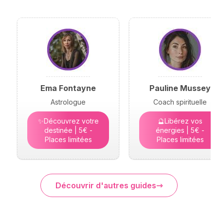
Ema Fontayne
Pauline Mussey
Astrologue
Coach spirituelle
✨Découvrez votre
🔮Libérez vos
destinée | 5€ -
énergies | 5€ -
Places limitées
Places limitées
Découvrir d'autres guides