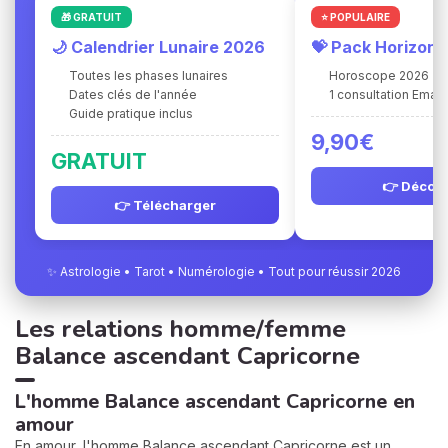
🎁 GRATUIT
⭐ POPULAIRE
🌙 Calendrier Lunaire 2026
💝 Pack Horizon
Toutes les phases lunaires
Horoscope 2026
Dates clés de l'année
1 consultation Ema 
Guide pratique inclus
9,90€
GRATUIT
👉 Découv
👉 Télécharger
✨ Astrologie • Tarot • Numérologie • Tout pour réussir 2026
Les relations homme/femme
Balance ascendant Capricorne
L'homme Balance ascendant Capricorne en
amour
En amour, l'homme Balance ascendant Capricorne est un