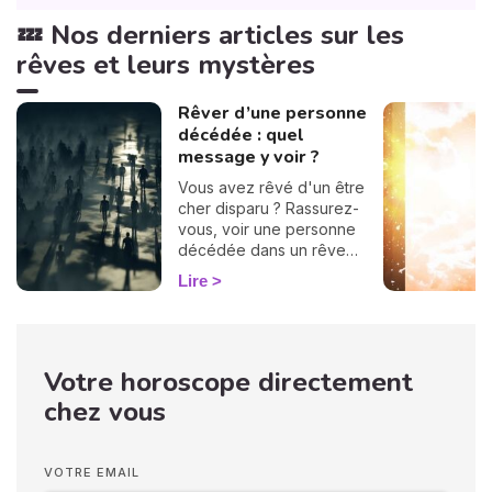
💤 Nos derniers articles sur les
rêves et leurs mystères
Rêver d’une personne
décédée : quel
message y voir ?
Vous avez rêvé d'un être
cher disparu ? Rassurez-
vous, voir une personne
décédée dans un rêve
n’annonce en aucun cas
Lire
votre propre décès. Ces
apparitions oniriques
surviennent souvent
lorsque nous traversons
Votre horoscope directement
des périodes difficiles, et
elles peuvent nous
chez vous
apporter réconfort ou
solutions. La signification de
ces rêves varie selon
VOTRE EMAIL
l'identité du défunt qui vous