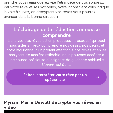
prendre vous remarquerez vite l’étrangeté de vos songes…
Par votre rêve et ses symboles, votre inconscient vous indique
la voie à suivre, en décryptant vos rêves vous pourrez
avancer dans la bonne direction.
L'éclairage de la rédaction : mieux se
comprendre
L'analyse des rêves est un processus introspectif qui peut
nous aider à mieux comprendre nos désirs, nos peurs, et
notre moi intérieur. En prêtant attention à nos rêves et en les
analysant de manière réfléchie, nous pouvons accéder à
une source précieuse d'insight et de guidance spirituelle.
L'avenir est à moi
Faites interpréter votre rêve par un
spécialiste
Myriam Marie Dewulf décrypte vos rêves en
vidéo