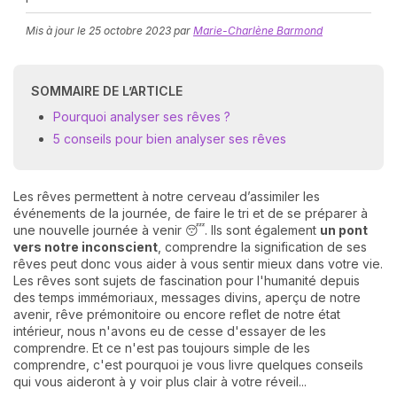
Mis à jour le
25 octobre 2023
par
Marie-Charlène Barmond
SOMMAIRE DE L’ARTICLE
Pourquoi analyser ses rêves ?
5 conseils pour bien analyser ses rêves
N
v
Les rêves permettent à notre cerveau d’assimiler les
A
événements de la journée, de faire le tri et de se préparer à
v
une nouvelle journée à venir 😴. Ils sont également
un pont
r
vers notre inconscient
, comprendre la signification de ses
rêves peut donc vous aider à vous sentir mieux dans votre vie.
9
Les rêves sont sujets de fascination pour l'humanité depuis
des temps immémoriaux, messages divins, aperçu de notre
avenir, rêve prémonitoire ou encore reflet de notre état
intérieur, nous n'avons eu de cesse d'essayer de les
comprendre. Et ce n'est pas toujours simple de les
comprendre, c'est pourquoi je vous livre quelques conseils
qui vous aideront à y voir plus clair à votre réveil...