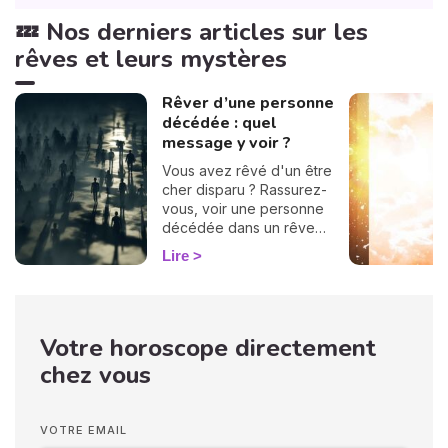
💤 Nos derniers articles sur les
rêves et leurs mystères
Rêver d’une personne
décédée : quel
message y voir ?
Vous avez rêvé d'un être
cher disparu ? Rassurez-
vous, voir une personne
décédée dans un rêve
n’annonce en aucun cas
Lire
votre propre décès. Ces
apparitions oniriques
surviennent souvent
lorsque nous traversons
Votre horoscope directement
des périodes difficiles, et
elles peuvent nous
chez vous
apporter réconfort ou
solutions. La signification de
ces rêves varie selon
VOTRE EMAIL
l'identité du défunt qui vous