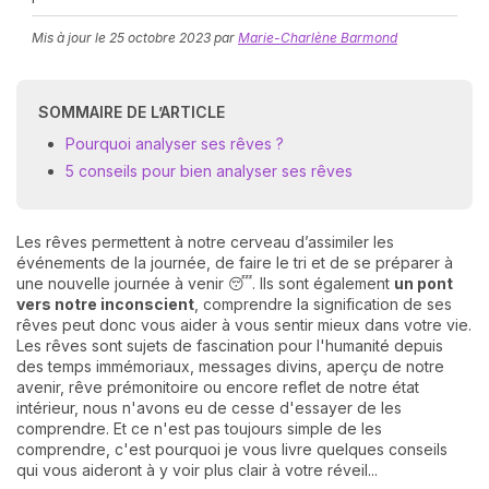
Mis à jour le
25 octobre 2023
par
Marie-Charlène Barmond
SOMMAIRE DE L’ARTICLE
Pourquoi analyser ses rêves ?
5 conseils pour bien analyser ses rêves
N
v
Les rêves permettent à notre cerveau d’assimiler les
A
événements de la journée, de faire le tri et de se préparer à
v
une nouvelle journée à venir 😴. Ils sont également
un pont
r
vers notre inconscient
, comprendre la signification de ses
rêves peut donc vous aider à vous sentir mieux dans votre vie.
9
Les rêves sont sujets de fascination pour l'humanité depuis
des temps immémoriaux, messages divins, aperçu de notre
avenir, rêve prémonitoire ou encore reflet de notre état
intérieur, nous n'avons eu de cesse d'essayer de les
comprendre. Et ce n'est pas toujours simple de les
comprendre, c'est pourquoi je vous livre quelques conseils
qui vous aideront à y voir plus clair à votre réveil...