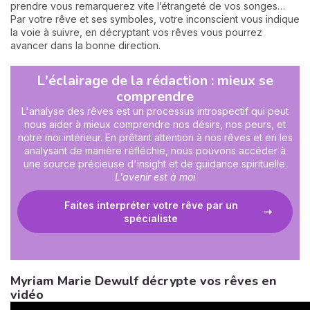
prendre vous remarquerez vite l’étrangeté de vos songes…
Par votre rêve et ses symboles, votre inconscient vous indique
la voie à suivre, en décryptant vos rêves vous pourrez
avancer dans la bonne direction.
L'éclairage de la rédaction : mieux se
comprendre
L'analyse des rêves est un processus introspectif qui peut
nous aider à mieux comprendre nos désirs, nos peurs, et
notre moi intérieur. En prêtant attention à nos rêves et en les
analysant de manière réfléchie, nous pouvons accéder à
une source précieuse d'insight et de guidance spirituelle.
L'avenir est à moi
Faites interpréter votre rêve par un
spécialiste
Myriam Marie Dewulf décrypte vos rêves en
vidéo