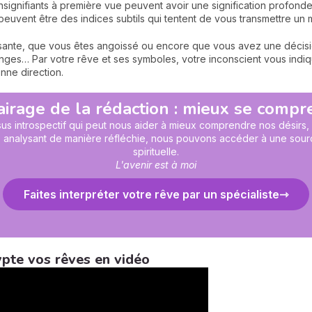
signifiants à première vue peuvent avoir une signification profonde
peuvent être des indices subtils qui tentent de vous transmettre un
ressante, que vous êtes angoissé ou encore que vous avez une décis
nges… Par votre rêve et ses symboles, votre inconscient vous indiqu
nne direction.
airage de la rédaction : mieux se comp
s introspectif qui peut nous aider à mieux comprendre nos désirs, n
les analysant de manière réfléchie, nous pouvons accéder à une sour
spirituelle.
L'avenir est à moi
Faites interpréter votre rêve par un spécialiste
pte vos rêves en vidéo