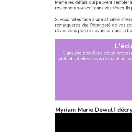
Même les détails qui peuvent sembler in
reviennent souvent dans vos rêves. Ils 
Si vous faites face à une situation st
remarquerez vite l’étrangeté de vos so
rêves vous pourrez avancer dans la bo
L'écl
L'analyse des rêves est un processu
prêtant attention à nos rêves et en 
Myriam Marie Dewulf décry