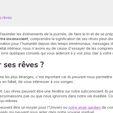
s rêves
assimiler les événements de la journée, de faire le tri et de se pré
otre inconscient
, comprendre la signification de ses rêves peut do
scination pour l'humanité depuis des temps immémoriaux, messages di
 état intérieur, nous n'avons eu de cesse d'essayer de les comprend
ivre quelques conseils qui vous aideront à y voir plus clair à votre r
 ses rêves ?
 les plus étranges, c'est important car ils peuvent nous permettr
s en fallait, de vous intéresser à vos songes :
t :
Les rêves peuvent être une fenêtre sur notre subconscient. Ils p
econnaissons pas ou que nous ignorons dans notre vie éveillée. 
ous-mêmes.
euvent être un moyen pour l'Univers ou
notre ange gardien
de com
eils qui peuvent nous aider dans notre voyage spirituel.