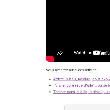
Vous aimerez aussi ces articles :
Ambre Dubois, médium, nous expliq
"J'ai encore rêvé d'elle"... ou de lu
Tomber dans le vide, le rêve qui ref