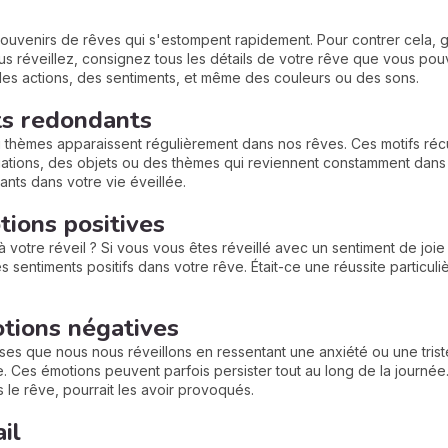
 souvenirs de rêves qui s'estompent rapidement. Pour contrer cela, 
us réveillez, consignez tous les détails de votre rêve que vous pou
des actions, des sentiments, et même des couleurs ou des sons.
ts redondants
u thèmes apparaissent régulièrement dans nos rêves. Ces motifs récur
tions, des objets ou des thèmes qui reviennent constamment dans vos
nts dans votre vie éveillée.
tions positives
otre réveil ? Si vous vous êtes réveillé avec un sentiment de joie 
 sentiments positifs dans votre rêve. Était-ce une réussite particu
tions négatives
enses que nous nous réveillons en ressentant une anxiété ou une tr
 Ces émotions peuvent parfois persister tout au long de la journée. 
s le rêve, pourrait les avoir provoqués.
il