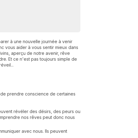
parer à une nouvelle journée à venir
nc vous aider à vous sentir mieux dans
vins, aperçu de notre avenir, rêve
re. Et ce n'est pas toujours simple de
éveil...
N
v
A
e de prendre conscience de certaines
v
r
euvent révéler des désirs, des peurs ou
9
Comprendre nos rêves peut donc nous
muniquer avec nous. Ils peuvent