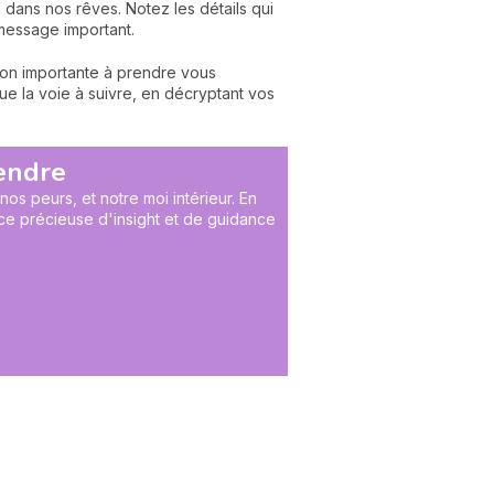
 dans nos rêves. Notez les détails qui
 message important.
ion importante à prendre vous
e la voie à suivre, en décryptant vos
rendre
os peurs, et notre moi intérieur. En
ce précieuse d'insight et de guidance