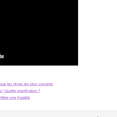
ue les rêves les plus courants
i ! Quelle signification ?
lète une fragilité