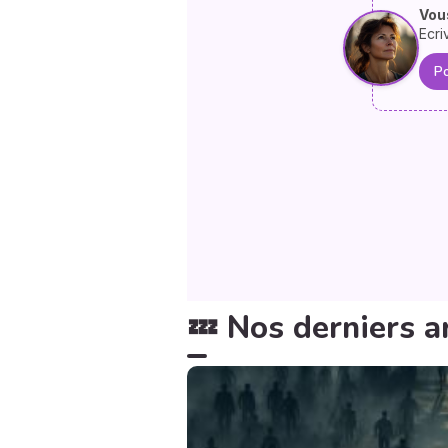
Vous
Ecri
Po
💤 Nos derniers ar