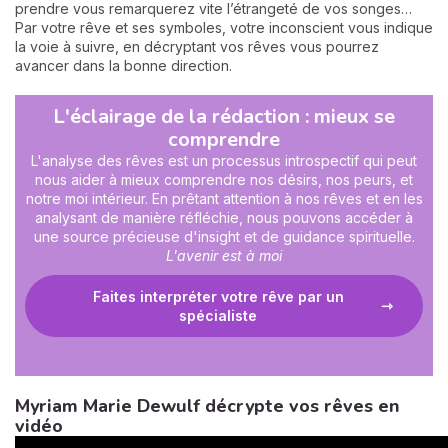
prendre vous remarquerez vite l’étrangeté de vos songes…
Par votre rêve et ses symboles, votre inconscient vous indique
la voie à suivre, en décryptant vos rêves vous pourrez
avancer dans la bonne direction.
L'éclairage de la rédaction : mieux se
comprendre
L'analyse des rêves est un processus introspectif qui peut
nous aider à mieux comprendre nos désirs, nos peurs, et
notre moi intérieur. En prêtant attention à nos rêves et en les
analysant de manière réfléchie, nous pouvons accéder à
une source précieuse d'insight et de guidance spirituelle.
L'avenir est à moi
Faites interpréter votre rêve par un
spécialiste
Myriam Marie Dewulf décrypte vos rêves en
vidéo