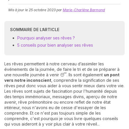
Mis à jour le
25 octobre 2023
par
Marie-Charlène Barmond
SOMMAIRE DE L’ARTICLE
Pourquoi analyser ses rêves ?
5 conseils pour bien analyser ses rêves
N
v
Les rêves permettent à notre cerveau d’assimiler les
A
événements de la journée, de faire le tri et de se préparer à
v
une nouvelle journée à venir 😴. Ils sont également
un pont
r
vers notre inconscient
, comprendre la signification de ses
rêves peut donc vous aider à vous sentir mieux dans votre vie.
9
Les rêves sont sujets de fascination pour l'humanité depuis
des temps immémoriaux, messages divins, aperçu de notre
avenir, rêve prémonitoire ou encore reflet de notre état
intérieur, nous n'avons eu de cesse d'essayer de les
comprendre. Et ce n'est pas toujours simple de les
comprendre, c'est pourquoi je vous livre quelques conseils
qui vous aideront à y voir plus clair à votre réveil...