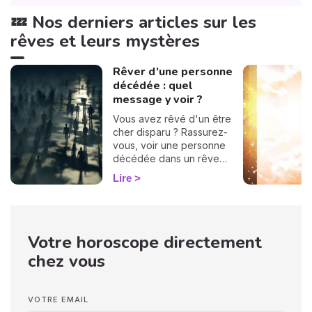
💤 Nos derniers articles sur les
rêves et leurs mystères
Rêver d’une personne
décédée : quel
message y voir ?
Vous avez rêvé d'un être
cher disparu ? Rassurez-
vous, voir une personne
décédée dans un rêve
n’annonce en aucun cas
Lire
votre propre décès. Ces
apparitions oniriques
surviennent souvent
lorsque nous traversons
Votre horoscope directement
des périodes difficiles, et
elles peuvent nous
chez vous
apporter réconfort ou
solutions. La signification de
ces rêves varie selon
VOTRE EMAIL
l'identité du défunt qui vous