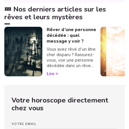
💤 Nos derniers articles sur les
rêves et leurs mystères
Rêver d’une personne
décédée : quel
message y voir ?
Vous avez rêvé d'un être
cher disparu ? Rassurez-
vous, voir une personne
décédée dans un rêve
n’annonce en aucun cas
Lire
votre propre décès. Ces
apparitions oniriques
surviennent souvent
lorsque nous traversons
Votre horoscope directement
des périodes difficiles, et
elles peuvent nous
chez vous
apporter réconfort ou
solutions. La signification de
ces rêves varie selon
VOTRE EMAIL
l'identité du défunt qui vous