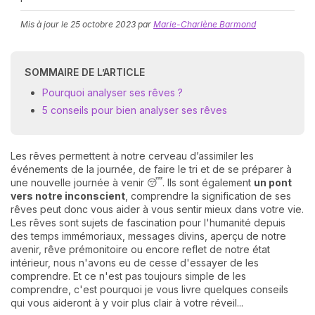
Mis à jour le
25 octobre 2023
par
Marie-Charlène Barmond
SOMMAIRE DE L’ARTICLE
Pourquoi analyser ses rêves ?
5 conseils pour bien analyser ses rêves
N
v
Les rêves permettent à notre cerveau d’assimiler les
A
événements de la journée, de faire le tri et de se préparer à
v
une nouvelle journée à venir 😴. Ils sont également
un pont
r
vers notre inconscient
, comprendre la signification de ses
rêves peut donc vous aider à vous sentir mieux dans votre vie.
9
Les rêves sont sujets de fascination pour l'humanité depuis
des temps immémoriaux, messages divins, aperçu de notre
avenir, rêve prémonitoire ou encore reflet de notre état
intérieur, nous n'avons eu de cesse d'essayer de les
comprendre. Et ce n'est pas toujours simple de les
comprendre, c'est pourquoi je vous livre quelques conseils
qui vous aideront à y voir plus clair à votre réveil...