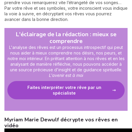
prendre vous remarquerez vite l’étrangeté de vos songes…
Par votre rêve et ses symboles, votre inconscient vous indique
la voie à suivre, en décryptant vos rêves vous pourrez
avancer dans la bonne direction.
L'éclairage de la rédaction : mieux se
comprendre
L'analyse des rêves est un processus introspectif qui peut
nous aider à mieux comprendre nos désirs, nos peurs, et
notre moi intérieur. En prêtant attention à nos rêves et en les
analysant de manière réfléchie, nous pouvons accéder à
une source précieuse d'insight et de guidance spirituelle.
L'avenir est à moi
Faites interpréter votre rêve par un
spécialiste
Myriam Marie Dewulf décrypte vos rêves en
vidéo