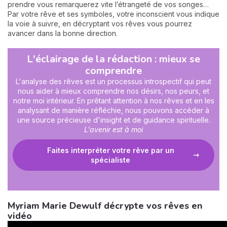
prendre vous remarquerez vite l’étrangeté de vos songes…
Par votre rêve et ses symboles, votre inconscient vous indique
la voie à suivre, en décryptant vos rêves vous pourrez
avancer dans la bonne direction.
L'éclairage de la rédaction : mieux se
comprendre
L'analyse des rêves est un processus introspectif qui peut
nous aider à mieux comprendre nos désirs, nos peurs, et
notre moi intérieur. En prêtant attention à nos rêves et en les
analysant de manière réfléchie, nous pouvons accéder à
une source précieuse d'insight et de guidance spirituelle.
L'avenir est à moi
Faites interpréter votre rêve par un
spécialiste
Myriam Marie Dewulf décrypte vos rêves en
vidéo