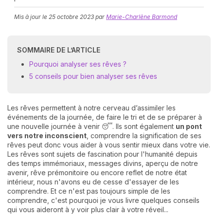
Mis à jour le
25 octobre 2023
par
Marie-Charlène Barmond
SOMMAIRE DE L’ARTICLE
Pourquoi analyser ses rêves ?
5 conseils pour bien analyser ses rêves
N
v
Les rêves permettent à notre cerveau d’assimiler les
A
événements de la journée, de faire le tri et de se préparer à
v
une nouvelle journée à venir 😴. Ils sont également
un pont
r
vers notre inconscient
, comprendre la signification de ses
rêves peut donc vous aider à vous sentir mieux dans votre vie.
9
Les rêves sont sujets de fascination pour l'humanité depuis
des temps immémoriaux, messages divins, aperçu de notre
avenir, rêve prémonitoire ou encore reflet de notre état
intérieur, nous n'avons eu de cesse d'essayer de les
comprendre. Et ce n'est pas toujours simple de les
comprendre, c'est pourquoi je vous livre quelques conseils
qui vous aideront à y voir plus clair à votre réveil...