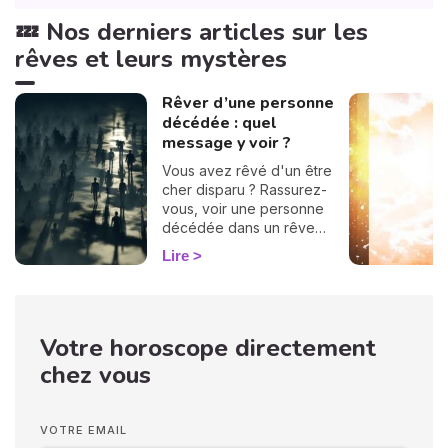
💤 Nos derniers articles sur les
rêves et leurs mystères
Rêver d’une personne
décédée : quel
message y voir ?
Vous avez rêvé d'un être
cher disparu ? Rassurez-
vous, voir une personne
décédée dans un rêve
n’annonce en aucun cas
Lire
votre propre décès. Ces
apparitions oniriques
surviennent souvent
lorsque nous traversons
Votre horoscope directement
des périodes difficiles, et
elles peuvent nous
chez vous
apporter réconfort ou
solutions. La signification de
ces rêves varie selon
VOTRE EMAIL
l'identité du défunt qui vous