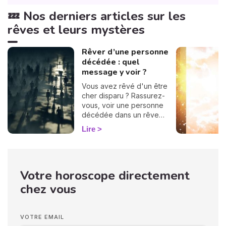
💤 Nos derniers articles sur les
rêves et leurs mystères
Rêver d’une personne
décédée : quel
message y voir ?
Vous avez rêvé d'un être
cher disparu ? Rassurez-
vous, voir une personne
décédée dans un rêve
n’annonce en aucun cas
Lire
votre propre décès. Ces
apparitions oniriques
surviennent souvent
lorsque nous traversons
Votre horoscope directement
des périodes difficiles, et
elles peuvent nous
chez vous
apporter réconfort ou
solutions. La signification de
ces rêves varie selon
VOTRE EMAIL
l'identité du défunt qui vous