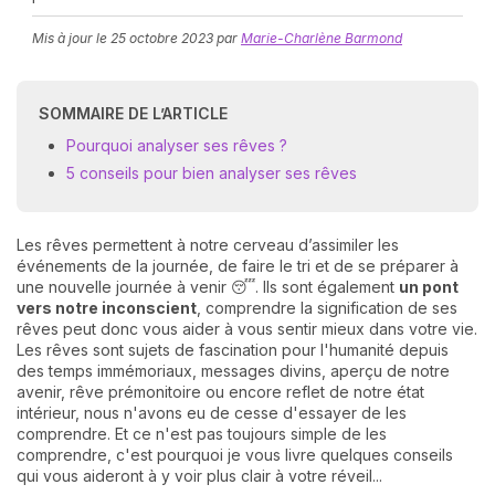
Mis à jour le
25 octobre 2023
par
Marie-Charlène Barmond
SOMMAIRE DE L’ARTICLE
Pourquoi analyser ses rêves ?
5 conseils pour bien analyser ses rêves
N
v
Les rêves permettent à notre cerveau d’assimiler les
A
événements de la journée, de faire le tri et de se préparer à
v
une nouvelle journée à venir 😴. Ils sont également
un pont
r
vers notre inconscient
, comprendre la signification de ses
rêves peut donc vous aider à vous sentir mieux dans votre vie.
9
Les rêves sont sujets de fascination pour l'humanité depuis
des temps immémoriaux, messages divins, aperçu de notre
avenir, rêve prémonitoire ou encore reflet de notre état
intérieur, nous n'avons eu de cesse d'essayer de les
comprendre. Et ce n'est pas toujours simple de les
comprendre, c'est pourquoi je vous livre quelques conseils
qui vous aideront à y voir plus clair à votre réveil...