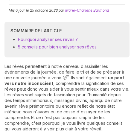
Mis à jour le
25 octobre 2023
par
Marie-Charlène Barmond
SOMMAIRE DE L’ARTICLE
Pourquoi analyser ses rêves ?
5 conseils pour bien analyser ses rêves
N
v
Les rêves permettent à notre cerveau d’assimiler les
A
événements de la journée, de faire le tri et de se préparer à
v
une nouvelle journée à venir 😴. Ils sont également
un pont
r
vers notre inconscient
, comprendre la signification de ses
rêves peut donc vous aider à vous sentir mieux dans votre vie.
9
Les rêves sont sujets de fascination pour l'humanité depuis
des temps immémoriaux, messages divins, aperçu de notre
avenir, rêve prémonitoire ou encore reflet de notre état
intérieur, nous n'avons eu de cesse d'essayer de les
comprendre. Et ce n'est pas toujours simple de les
comprendre, c'est pourquoi je vous livre quelques conseils
qui vous aideront à y voir plus clair à votre réveil...