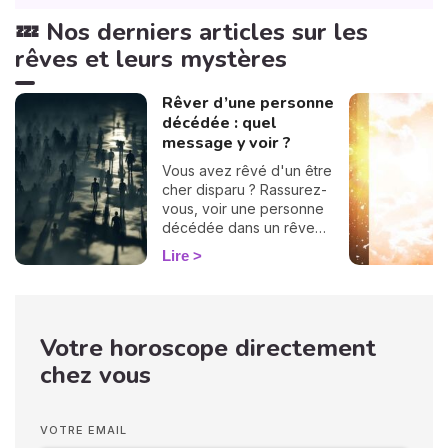
💤 Nos derniers articles sur les
rêves et leurs mystères
Rêver d’une personne
décédée : quel
message y voir ?
Vous avez rêvé d'un être
cher disparu ? Rassurez-
vous, voir une personne
décédée dans un rêve
n’annonce en aucun cas
Lire
votre propre décès. Ces
apparitions oniriques
surviennent souvent
lorsque nous traversons
Votre horoscope directement
des périodes difficiles, et
elles peuvent nous
chez vous
apporter réconfort ou
solutions. La signification de
ces rêves varie selon
VOTRE EMAIL
l'identité du défunt qui vous