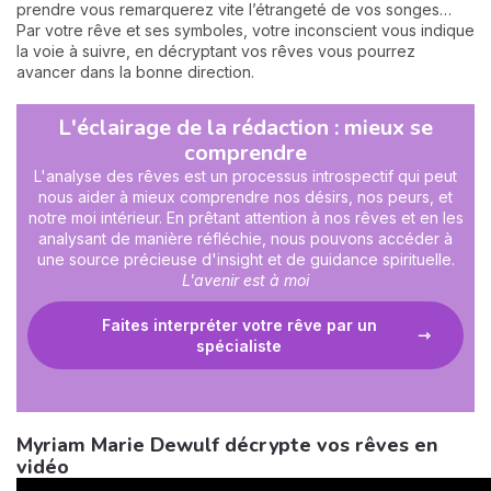
prendre vous remarquerez vite l’étrangeté de vos songes…
Par votre rêve et ses symboles, votre inconscient vous indique
la voie à suivre, en décryptant vos rêves vous pourrez
avancer dans la bonne direction.
L'éclairage de la rédaction : mieux se
comprendre
L'analyse des rêves est un processus introspectif qui peut
nous aider à mieux comprendre nos désirs, nos peurs, et
notre moi intérieur. En prêtant attention à nos rêves et en les
analysant de manière réfléchie, nous pouvons accéder à
une source précieuse d'insight et de guidance spirituelle.
L'avenir est à moi
Faites interpréter votre rêve par un
spécialiste
Myriam Marie Dewulf décrypte vos rêves en
vidéo