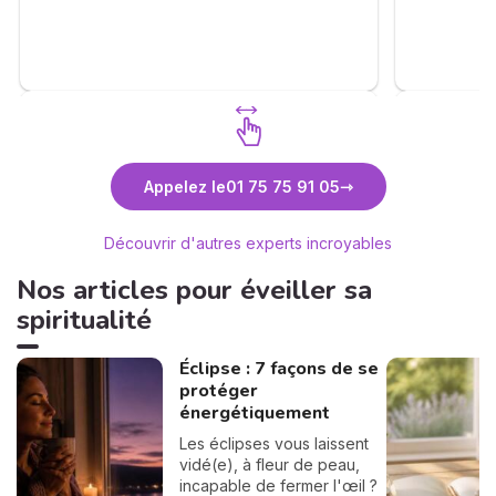
calmé le déroulement des étapes et vous
apprend la patience. Merci Anne pour tout
. Je me permets également d'inciter les
consultants à faire appel à vous . ❤️🙏🫶
Découvrez Anne-Lyssia Coupart
Déc
Appelez le
01 75 75 91 05
Découvrir d'autres experts incroyables
Nos articles pour éveiller sa
spiritualité
Éclipse : 7 façons de se
protéger
énergétiquement
Les éclipses vous laissent
vidé(e), à fleur de peau,
incapable de fermer l'œil ?