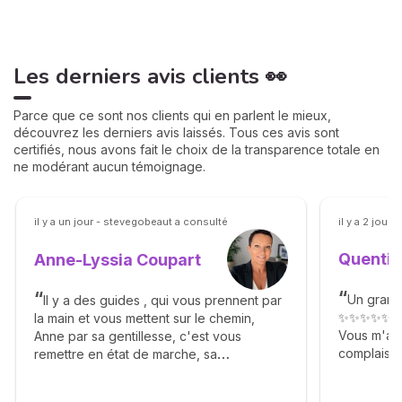
Les derniers avis clients 👀
Parce que ce sont nos clients qui en parlent le mieux,
découvrez les derniers avis laissés. Tous ces avis sont
certifiés, nous avons fait le choix de la transparence totale en
ne modérant aucun témoignage.
il y a un jour - stevegobeaut a consulté
il y a 2 jours
Quentin
Anne-Lyssia Coupart
Un grand
Il y a des guides , qui vous prennent par
✨✨✨✨✨
la main et vous mettent sur le chemin,
Vous m'av
Anne par sa gentillesse, c'est vous
complaisan
remettre en état de marche, sa
Agréable g
bienveillance, ça franchise vous apporte
✨🙏✨🙏✨
beaucoup de bonheur, elle vous dit avec