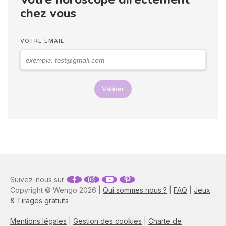
pouvez déchiffrer ses
chez vous
sentiments envers vous.
Vos langages corporels
peuvent signifier que vous
VOTRE EMAIL
marchez ensemble vers le
même chemin.
Valider
Suivez-nous sur
Copyright © Wengo 2026 |
Qui sommes nous ?
|
FAQ
|
Jeux
& Tirages gratuits
Mentions légales
|
Gestion des cookies
|
Charte de