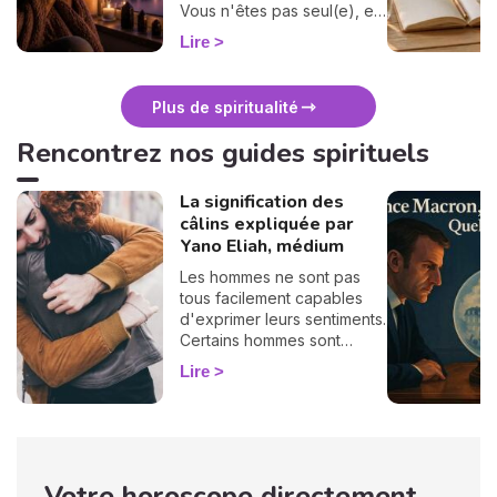
Vous n'êtes pas seul(e), et
surtout : ça se traverse en
Lire
douceur. Voici 7 gestes
simples et bienveillants pour
vous protéger
Plus de spiritualité
énergétiquement et
retrouver votre calme
Rencontrez nos guides spirituels
intérieur. 🛡️🌒
La signification des
câlins expliquée par
Yano Eliah, médium
Les hommes ne sont pas
tous facilement capables
d'exprimer leurs sentiments.
Certains hommes sont
habitués à contrôler leurs
Lire
sentiments, par conséquent
il vous est difficile de
deviner ce qu'ils veulent ou
pensent de vous. Pourtant,
si vous observez son
Votre horoscope directement
langage corporel, vous