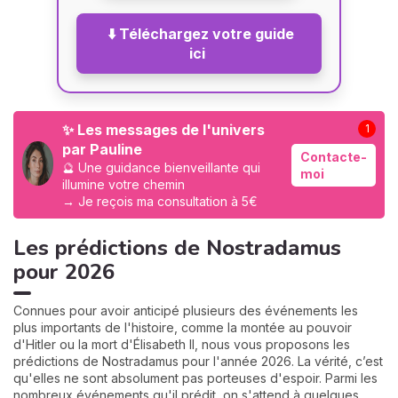
⬇️ Téléchargez votre guide
ici
✨ Les messages de l'univers
1
par Pauline
Contacte-
🔮 Une guidance bienveillante qui
moi
illumine votre chemin
→ Je reçois ma consultation à 5€
Les prédictions de Nostradamus
pour 2026
Connues pour avoir anticipé plusieurs des événements les
plus importants de l'histoire, comme la montée au pouvoir
d'Hitler ou la mort d'Élisabeth II, nous vous proposons les
prédictions de Nostradamus pour l'année 2026. La vérité, c’est
qu'elles ne sont absolument pas porteuses d'espoir. Parmi les
nombreux événements qu'il prédit, on s'attend à quelques