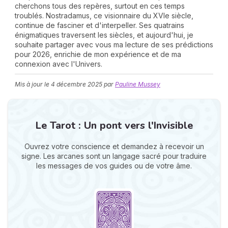
cherchons tous des repères, surtout en ces temps
troublés. Nostradamus, ce visionnaire du XVIe siècle,
continue de fasciner et d'interpeller. Ses quatrains
énigmatiques traversent les siècles, et aujourd'hui, je
souhaite partager avec vous ma lecture de ses prédictions
pour 2026, enrichie de mon expérience et de ma
connexion avec l'Univers.
Mis à jour le
4 décembre 2025
par
Pauline Mussey
N
v
A
Le Tarot : Un pont vers l'Invisible
v
r
Ouvrez votre conscience et demandez à recevoir un
9
signe. Les arcanes sont un langage sacré pour traduire
les messages de vos guides ou de votre âme.