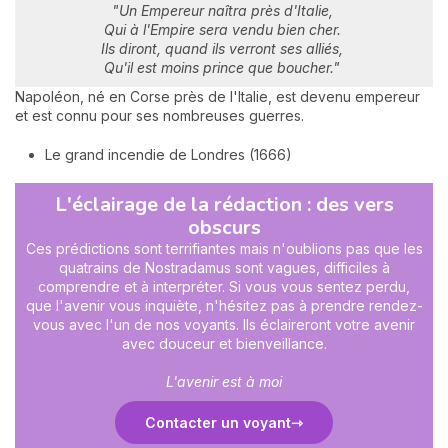
"Un Empereur naîtra près d'Italie,
Qui à l'Empire sera vendu bien cher.
Ils diront, quand ils verront ses alliés,
Qu'il est moins prince que boucher."
Napoléon, né en Corse près de l'Italie, est devenu empereur
et est connu pour ses nombreuses guerres.
Le grand incendie de Londres (1666)
L'éclairage de la rédaction : des vers
obscurs
Ces prédictions sont terrifiantes mais n'oublions pas que les
quatrains de Nostradamus sont vagues, difficiles à
comprendre et à interpréter. Si vous vous sentez perdu,
que l'avenir vous inquiète, n'hésitez pas à prendre rendez-
vous avec l'un de nos voyants. Ils éclaireront votre avenir
avec douceur et bienveillance.
L'avenir est à moi
Contacter un voyant