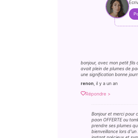
Ecri
Po
bonjour, avec mon petit fils 
avait plein de plumes de pao
une signification bonne jour
renon
,
il y a un an
Répondre >
Bonjour et merci pour c
paon OFFERTE ou tombé
prendre ses plumes qu'
bienveillance lors d'un
instant précieux et sym