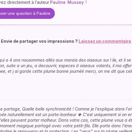
vez directement à l’auteur
Pauline
Mussey
!
ser une question à Pauline
Envie de partager vos impressions ?
Laissez un commentaire
qui a 4 ans nousommes allés aux marais des oiseaux sur l ile, et il se
n, suite a un jeu, a decouvrir, especes d oiseaux volants, il ma offer
nee, et j ai garde cette plume bonne journéé merci, on me dit que ce
e partage, Quelle belle synchronicité ! Comme je l'explique dans l'a
e naturellement est un porte-bonheur 🍀 C'est uniquement si on en
elles peuvent porter malheur. Dans votre cas, cette plume vous a ét
 moment magique partagé avec votre petit-fils. Elle porte donc l'éne
bolise le renouveau et la protection. Les "yeux" sur la plume veillent