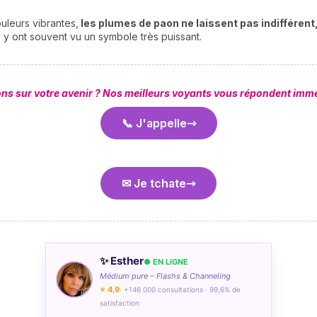
uleurs vibrantes,
les plumes de paon ne laissent pas indifférent,
s y ont souvent vu un symbole très puissant.
ons sur votre avenir ? Nos meilleurs voyants vous répondent imm
📞 J'appelle
✉ Je tchate
✨ Esther
● EN LIGNE
Médium pure – Flashs & Channeling
⭐ 4,9
· +146 000 consultations · 99,6% de
satisfaction