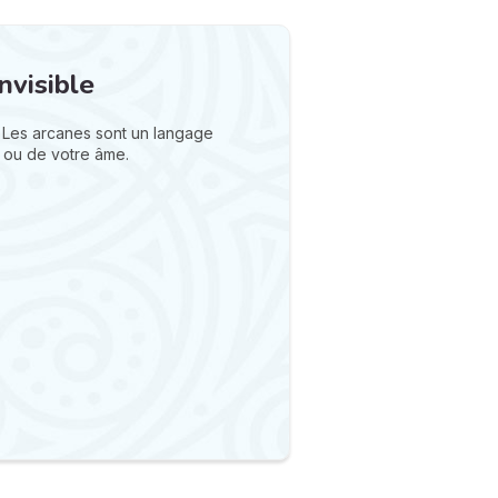
nvisible
 Les arcanes sont un langage
 ou de votre âme.
N
v
A
v
r
9