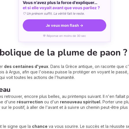
Vous n'avez plus la force d'expliquer…
et si elle voyait avant que vous parliez ?
🤍 Un prénom suffit. La vérité fait le reste.
Je veux mon flash →
💬 Réponse en moins de 30 sec
bolique de la plume de paon ?
er
des centaines d'yeux
. Dans la Grèce antique, on raconte que c
s à Argus, afin que l'oiseau puisse la protéger en voyant le passé, l
i voit toutes les actions de l'humanité.
eau
 retrouver, encore plus belles, au printemps suivant. Il n'en fallai
gne d'une
résurrection
ou d'un
renouveau spirituel.
Porter une plu
 sur le positif, à aller de l'avant et à suivre un chemin peut-être pl
 le signe que la
chance
va vous sourire. Le succès et la réussite s