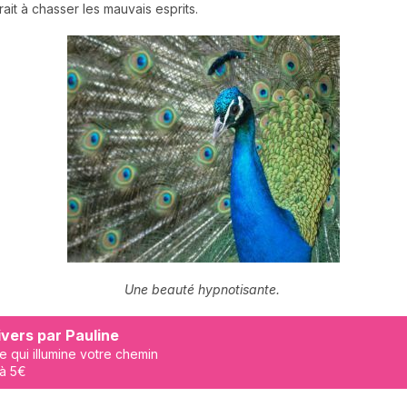
rait à chasser les mauvais esprits.
Une beauté hypnotisante.
vers par Pauline
e qui illumine votre chemin
 à 5€