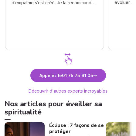
évoluer au
d’empathie s’est créé. Je la recommande
derrière e
chaleureusement ❤️
pour vous d
revenue.
Découvrez Anne-Lyssia Coupart
Découvr
Appelez le
01 75 75 91 05
Découvrir d'autres experts incroyables
Nos articles pour éveiller sa
spiritualité
Éclipse : 7 façons de se
protéger