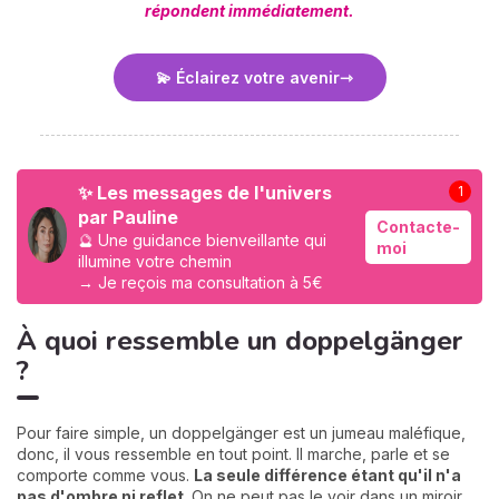
répondent immédiatement.
💫 Éclairez votre avenir
✨ Les messages de l'univers
1
par Pauline
Contacte-
🔮 Une guidance bienveillante qui
moi
illumine votre chemin
→ Je reçois ma consultation à 5€
À quoi ressemble un doppelgänger
?
Pour faire simple, un doppelgänger est un jumeau maléfique,
donc, il vous ressemble en tout point. Il marche, parle et se
comporte comme vous.
La seule différence étant qu'il n'a
pas d'ombre ni reflet.
On ne peut pas le voir dans un miroir.