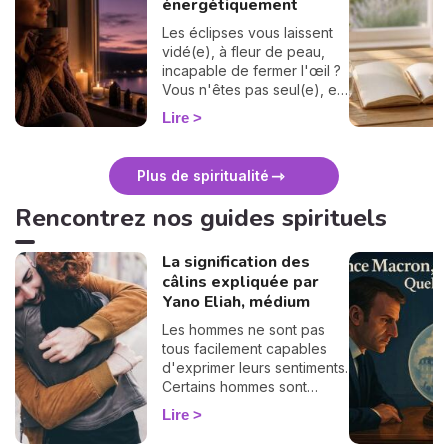
énergétiquement
Les éclipses vous laissent
vidé(e), à fleur de peau,
incapable de fermer l'œil ?
Vous n'êtes pas seul(e), et
surtout : ça se traverse en
Lire
douceur. Voici 7 gestes
simples et bienveillants pour
vous protéger
Plus de spiritualité
énergétiquement et
retrouver votre calme
Rencontrez nos guides spirituels
intérieur. 🛡️🌒
La signification des
câlins expliquée par
Yano Eliah, médium
Les hommes ne sont pas
tous facilement capables
d'exprimer leurs sentiments.
Certains hommes sont
habitués à contrôler leurs
Lire
sentiments, par conséquent
il vous est difficile de