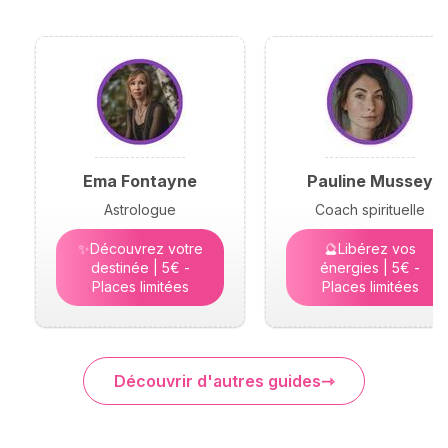
Ema Fontayne
Pauline Mussey
Astrologue
Coach spirituelle
✨Découvrez votre
🔮Libérez vos
destinée | 5€ -
énergies | 5€ -
Places limitées
Places limitées
Découvrir d'autres guides