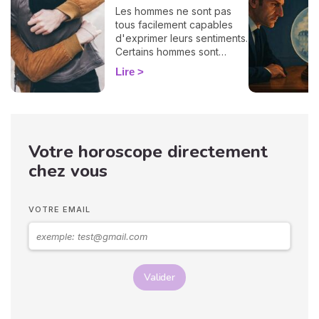
Les hommes ne sont pas
tous facilement capables
d'exprimer leurs sentiments.
Certains hommes sont
habitués à contrôler leurs
Lire
sentiments, par conséquent
il vous est difficile de
deviner ce qu'ils veulent ou
pensent de vous. Pourtant,
si vous observez son
Votre horoscope directement
langage corporel, vous
pouvez déchiffrer ses
chez vous
sentiments envers vous.
Vos langages corporels
peuvent signifier que vous
VOTRE EMAIL
marchez ensemble vers le
même chemin.
Valider