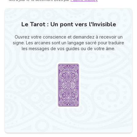
Le Tarot : Un pont vers l'Invisible
Ouvrez votre conscience et demandez à recevoir un
signe. Les arcanes sont un langage sacré pour traduire
les messages de vos guides ou de votre âme.
N
v
A
v
r
9