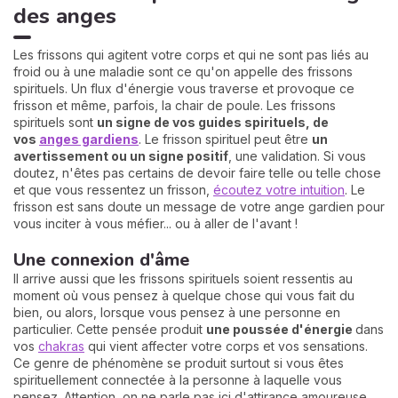
des anges
Les frissons qui agitent votre corps et qui ne sont pas liés au
froid ou à une maladie sont ce qu'on appelle des frissons
spirituels. Un flux d'énergie vous traverse et provoque ce
frisson et même, parfois, la chair de poule. Les frissons
spirituels sont
un signe de vos guides spirituels, de
vos
anges gardiens
. Le frisson spirituel peut être
un
avertissement ou un signe positif
, une validation. Si vous
doutez, n'êtes pas certains de devoir faire telle ou telle chose
et que vous ressentez un frisson,
écoutez votre intuition
. Le
frisson est sans doute un message de votre ange gardien pour
vous inciter à vous méfier... ou à aller de l'avant !
Une connexion d'âme
Il arrive aussi que les frissons spirituels soient ressentis au
moment où vous pensez à quelque chose qui vous fait du
bien, ou alors, lorsque vous pensez à une personne en
particulier. Cette pensée produit
une poussée d'énergie
dans
vos
chakras
qui vient affecter votre corps et vos sensations.
Ce genre de phénomène se produit surtout si vous êtes
spirituellement connectée à la personne à laquelle vous
pensez. Attention, on ne parle pas ici d'attirance amoureuse