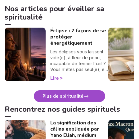
Nos articles pour éveiller sa
spiritualité
Éclipse : 7 façons de se
protéger
énergétiquement
Les éclipses vous laissent
vidé(e), à fleur de peau,
incapable de fermer l'œil ?
Vous n'êtes pas seul(e), et
surtout : ça se traverse en
Lire
douceur. Voici 7 gestes
simples et bienveillants pour
vous protéger
Plus de spiritualité
énergétiquement et
retrouver votre calme
Rencontrez nos guides spirituels
intérieur. 🛡️🌒
La signification des
câlins expliquée par
Yano Eliah, médium