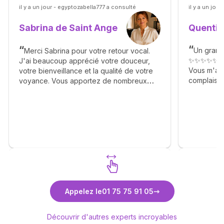
il y a un jour - egyptozabella777 a consulté
il y a un jour
Quentin
Sabrina de Saint Ange
Un grand
Merci Sabrina pour votre retour vocal.
✨✨✨✨✨
J'ai beaucoup apprécié votre douceur,
Vous m'av
votre bienveillance et la qualité de votre
complaisan
voyance. Vous apportez de nombreux
Agréable g
éléments avec générosité, sans
✨🙏✨🙏✨
complaisance et avec beaucoup de
réalisme. Je vous recontacterai très vite.
Un grand merci à vous.
Découvrez Sabrina de Saint Ange
Déc
Appelez le
01 75 75 91 05
Découvrir d'autres experts incroyables