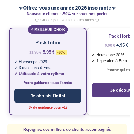
✨ Offrez-vous une année 2026 inspirante ✨
Nouveaux clients : -50% sur tous nos packs
👉 Glissez pour voir toutes les offres 👈
⭐ MEILLEUR CHOIX
Pack Horiz
Pack Infini
4,95 €
9,90 €
-
5,95 €
11,90 €
-50%
✔ Horoscope 2026
✔ 1 question à Ema
✔ Horoscope 2026
✔ 3 questions à Ema
La réponse qui chan
✔ Utilisable à votre rythme
Votre guidance toute l'année
Je découvr
Je choisis l'Infini
3x de guidance pour +1€
Rejoignez des milliers de clients accompagnés