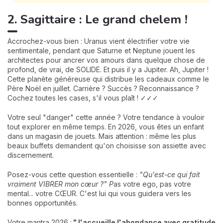
2. Sagittaire : Le grand chelem !
Accrochez-vous bien : Uranus vient électrifier votre vie
sentimentale, pendant que Saturne et Neptune jouent les
architectes pour ancrer vos amours dans quelque chose de
profond, de vrai, de SOLIDE. Et puis il y a Jupiter. Ah, Jupiter !
Cette planète généreuse qui distribue les cadeaux comme le
Père Noël en juillet. Carrière ? Succès ? Reconnaissance ?
Cochez toutes les cases, s'il vous plaît ! ✓✓✓
Votre seul "danger" cette année ? Votre tendance à vouloir
tout explorer en même temps. En 2026, vous êtes un enfant
dans un magasin de jouets. Mais attention : même les plus
beaux buffets demandent qu'on choisisse son assiette avec
discernement.
Posez-vous cette question essentielle :
"Qu'est-ce qui fait
vraiment VIBRER mon cœur ?" P
as votre ego, pas votre
mental... votre CŒUR. C'est lui qui vous guidera vers les
bonnes opportunités.
Votre mantra 2026 :
"J'accueille l'abondance avec gratitude