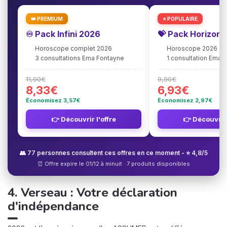
👑 PREMIUM
⭐ POPULAIRE
♾️ Pack Infini 2026
💝 Pack Horizon
Horoscope complet 2026
Horoscope 2026
3 consultations Ema Fontayne
1 consultation Ema 
11,90€
9,90€
8,33€
6,93€
Économisez 3,57€
Économisez 2,97€
👉 Découvrir l'offre
👉 Découvrir 
👥 77 personnes consultent ces offres en ce moment - ⭐ 4,8/5
⏰ Offre expire le 01/12 à minuit · 7 produits disponibles
4. Verseau : Votre déclaration
d'indépendance