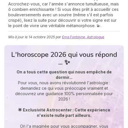
Accrochez-vous, car l'année s'annonce tumultueuse, mais
ô combien enrichissante ! Si vous êtes prêt à accueillir ces
bouleversements avec un sourire (même s'il est parfois
crispé), lisez la suite pour découvrir si votre signe est sur
le point de vivre une véritable métamorphose. 💫.
Mis à jour le
14 octobre 2025
par
Ema Fontayne, Astrologue
L'horoscope 2026 qui vous répond
N
v
... ✨
A
v
On a tous cette question qui nous empêche de
r
dormir...
Pour vous, nous avons révolutionné l'astrologie :
9
demandez ce qui vous préoccupe vraiment et
découvrez une guidance 100% personnalisée pour
2026 !
🌟 Exclusivité Astrocenter : Cette expérience
n'existe nulle part ailleurs.
On l'a imaginée pour vous accompagner, vous