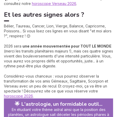
consultez notre
horoscope Verseau 2026
.
Et les autres signes alors ?
Bélier, Taureau, Cancer, Lion, Vierge, Balance, Capricorne,
Poissons... Si vous lisez ces lignes en vous disant "et moi alors
?", respirez ! 😊
2026 sera
une année mouvementée pour TOUT LE MONDE
(merci les transits planétaires majeurs !), mais ces quatre signes
vivent des bouleversements d'une intensité particulière. Vous,
vous aurez vos propres défis et opportunités, juste... à un
rythme peut-être plus digeste.
Considérez-vous chanceux : vous pourrez observer la
transformation de vos amis Gémeaux, Sagittaire, Scorpion et
Verseau avec un peu de recul. Et croyez-moi, ça va être un
spectacle ! Découvrez vite ce que vous réserve votre
horoscope 2026
.
🌟 L'astrologie, un formidable outil...
En étudiant votre thème astral ainsi que la position des
planètes, un astrologue sait déceler les périodes phares à