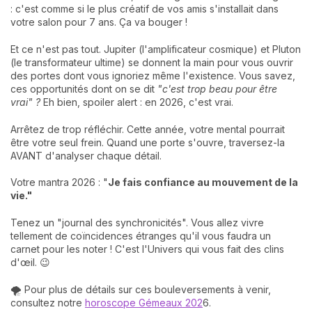
: c'est comme si le plus créatif de vos amis s'installait dans
votre salon pour 7 ans. Ça va bouger !
Et ce n'est pas tout. Jupiter (l'amplificateur cosmique) et Pluton
(le transformateur ultime) se donnent la main pour vous ouvrir
des portes dont vous ignoriez même l'existence. Vous savez,
ces opportunités dont on se dit
"c'est trop beau pour être
vrai" ?
Eh bien, spoiler alert : en 2026, c'est vrai.
Arrêtez de trop réfléchir. Cette année, votre mental pourrait
être votre seul frein. Quand une porte s'ouvre, traversez-la
AVANT d'analyser chaque détail.
Votre mantra 2026 : "
Je fais confiance au mouvement de la
vie."
Tenez un "journal des synchronicités". Vous allez vivre
tellement de coïncidences étranges qu'il vous faudra un
carnet pour les noter ! C'est l'Univers qui vous fait des clins
d'œil. 😉
🌪️ Pour plus de détails sur ces bouleversements à venir,
consultez notre
horoscope Gémeaux 202
6.