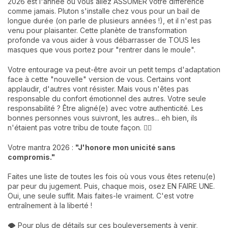
2026 est l'année où vous allez ASSUMER votre différence
comme jamais. Pluton s'installe chez vous pour un bail de
longue durée (on parle de plusieurs années !), et il n'est pas
venu pour plaisanter. Cette planète de transformation
profonde va vous aider à vous débarrasser de TOUS les
masques que vous portez pour "rentrer dans le moule".
Votre entourage va peut-être avoir un petit temps d'adaptation
face à cette "nouvelle" version de vous. Certains vont
applaudir, d'autres vont résister. Mais vous n'êtes pas
responsable du confort émotionnel des autres. Votre seule
responsabilité ? Être aligné(e) avec votre authenticité. Les
bonnes personnes vous suivront, les autres... eh bien, ils
n'étaient pas votre tribu de toute façon. 🤷‍♀️
Votre mantra 2026 :
"J'honore mon unicité sans
compromis."
Faites une liste de toutes les fois où vous vous êtes retenu(e)
par peur du jugement. Puis, chaque mois, osez EN FAIRE UNE.
Oui, une seule suffit. Mais faites-le vraiment. C'est votre
entraînement à la liberté !
🌪️ Pour plus de détails sur ces bouleversements à venir,