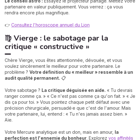
Le conseil astro :
Essayez le projecteur partagé. Mettez votre
partenaire en valeur publiquement. Vous verrez : ça vous
rendra encore plus magnifique.
👉
Consultez l'horoscope annuel du Lion
♍ Vierge : le sabotage par la
critique « constructive »
Chère Vierge, vous êtes attentionnée, dévouée, et vous
voulez sincèrement le meilleur pour votre partenaire. Le
problème ?
Votre définition du « meilleur » ressemble à un
audit qualité permanent.
📋
Votre sabotage ?
La critique déguisée en aide.
« Tu devrais
ranger comme ça. » « Ce n'est pas comme ça qu'on fait. » « Je
dis ça pour toi. » Vous pointez chaque petit défaut avec une
précision chirurgicale, persuadé·e que c'est de l'amour. Mais
votre partenaire, lui, entend : « Tu n'es jamais assez bien. »
Aïe.
Votre Mercure analytique est un don, mais en amour,
la
perfection est l'ennemie du bonheur
. Explorez
vos affinités