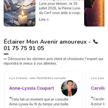
Lune pour témoin : le 29
juillet 2026, la Pleine Lune
du Cerf vous aide à couper
un lien toxique. Le rituel pas
Lire
à pas.
Éclairer Mon Avenir amoureux - 📞
01 75 75 91 05
👀 Découvrez les derniers avis client et choisissez l'expert qui
répondra le mieux à vos attentes.
il y a 3 heures - bleu.78242842 a consulté
il y a 3 jour
Caroli
Anne-Lyssia Coupart
Caroline 
Cela fait un moment que je consulte
là pour le
Anne-Lyssia Au fil du temps une belle