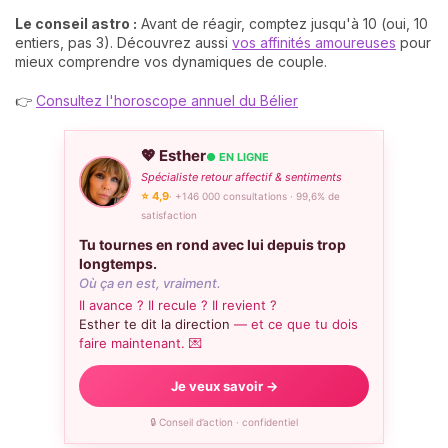
Le conseil astro :
Avant de réagir, comptez jusqu'à 10 (oui, 10
entiers, pas 3). Découvrez aussi
vos affinités amoureuses
pour
mieux comprendre vos dynamiques de couple.
👉
Consultez l'horoscope annuel du Bélier
💖 Esther
● EN LIGNE
Spécialiste retour affectif & sentiments
⭐ 4,9
· +146 000 consultations · 99,6% de
satisfaction
Tu tournes en rond avec lui depuis trop
longtemps.
Où ça en est, vraiment.
Il avance ? Il recule ? Il revient ?
Esther te dit la direction
— et ce que tu dois
faire maintenant. 💌
Je veux savoir →
🔒 Conseil d’action · confidentiel