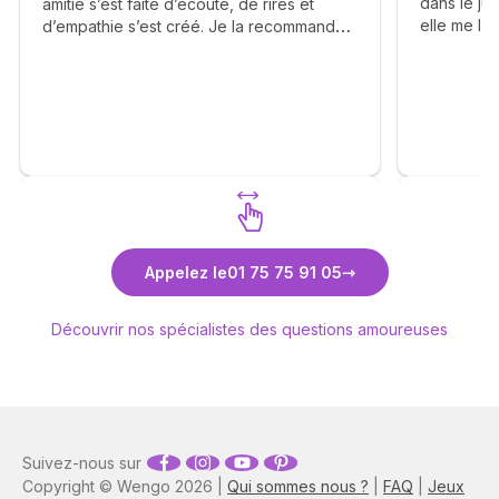
dans le ju
amitie s’est faite d’écoute, de rires et
elle me l'a
d’empathie s’est créé. Je la recommande
bravo Caro
chaleureusement ❤️
Découvrez Anne-Lyssia Coupart
Découv
Appelez le
01 75 75 91 05
Découvrir nos spécialistes des questions amoureuses
Suivez-nous sur
Copyright © Wengo 2026 |
Qui sommes nous ?
|
FAQ
|
Jeux