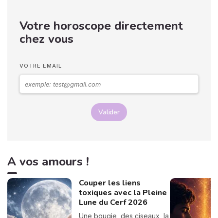
pourquoi nous avons
décidé de créer cette page
Votre horoscope directement
spéciale voyance amour.
Tirage de tarot amoureux,
chez vous
compatibilité, conseils...
vous trouverez tout ici,
passez un bon moment ! 💖
VOTRE EMAIL
Valider
A vos amours !
Couper les liens
toxiques avec la Pleine
Lune du Cerf 2026
Une bougie, des ciseaux, la