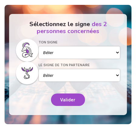
Sélectionnez le signe
des 2
personnes concernées
TON SIGNE
N
v
LE SIGNE DE TON PARTENAIRE
A
v
r
9
Valider