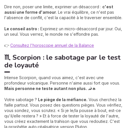
Dire non, poser une limite, exprimer un désaccord :
c'est
aussi une forme d'amour
. Le vrai équilibre, ce n'est pas
l'absence de conflit, c'est la capacité à le traverser ensemble.
Le conseil astro :
Exprimez un micro-désaccord par jour. Oui,
un seul. Vous verrez, le monde ne s'effondre pas.
👉
Consultez l'horoscope annuel de la Balance
♏ Scorpion : le sabotage par le test
de loyauté
Intense Scorpion, quand vous aimez, c'est avec une
profondeur volcanique. Personne n'aime aussi fort que vous.
Mais personne ne teste autant non plus.
🦂🔥
Votre sabotage ?
Le piège de la méfiance.
Vous cherchez la
faille partout. Vous posez des questions pièges. Vous vérifiez,
vous sondez, vous scrutez. « Si je le/la pousse à bout, est-ce
qu'il/elle restera ? » Et à force de tester la loyauté de l'autre,
vous créez exactement la trahison que vous redoutiez. C'est
la prophétie auto-réalisatrice version Pluton.