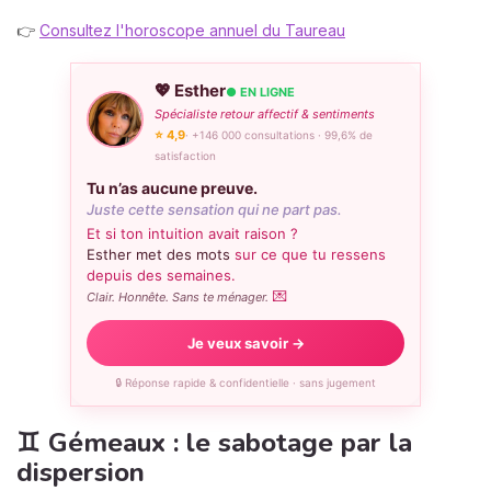
👉
Consultez l'horoscope annuel du Taureau
💖 Esther
● EN LIGNE
Spécialiste retour affectif & sentiments
⭐ 4,9
· +146 000 consultations · 99,6% de
satisfaction
Tu n’as aucune preuve.
Juste cette sensation qui ne part pas.
Et si ton intuition avait raison ?
Esther met des mots
sur ce que tu ressens
depuis des semaines.
💌
Clair. Honnête. Sans te ménager.
Je veux savoir →
🔒 Réponse rapide & confidentielle · sans jugement
♊ Gémeaux : le sabotage par la
dispersion