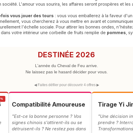
en société. L'amour vous sourira, les affaires seront prospères et le
efois vous jouer des tours
: vous vous emballerez à la faveur d'u
ellement, vous chercherez à vous mettre en avant et communiquere
urellement l'échelle sociale. Pour attirer les bonnes ondes, n'hésit
 dans votre intérieur une corbeille de fruits remplie de
pommes
, s
DESTINÉE 2026
L'année du Cheval de Feu arrive.
Ne laissez pas le hasard décider pour vous.
◀ Faites défiler pour découvrir 4 offres ▶
0%
6
Compatibilité Amoureuse
Tirage Yi Ji
"Est-ce la bonne personne ? Vos
"Une décision i
e
signes chinois s'attirent-ils ou se
prendre ? Interr
détruisent-ils ? Ne restez pas dans
Transformations