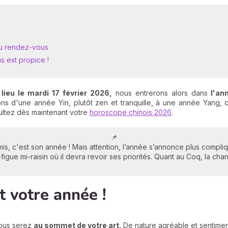
 au rendez-vous
s est propice !
 lieu le mardi 17 février 2026,
nous entrerons alors dans
l'ann
 d'une année Yin, plutôt zen et tranquille, à une année Yang, d
sultez dès maintenant votre
horoscope chinois 2026
.
📌
, c'est son année ! Mais attention, l’année s’annonce plus compliqu
igue mi-raisin où il devra revoir ses priorités. Quant au Coq, la cha
st votre année !
vous serez
au sommet de votre art.
De nature agréable et sentimen