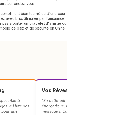
s amis au rendez-vous.
n compliment bien tourné ou d'une cour
z avec brio. Stimulée par l'ambiance
ez pas à porter un
bracelet d'amitié
ou
ymbole de paix et de sécurité en Chine.
ng
Vos Rêves & Présages
mpossible à
"En cette période de transition
ogez le Livre des
énergétique, vos rêves sont des
 pour une
messages. Que vous souffle