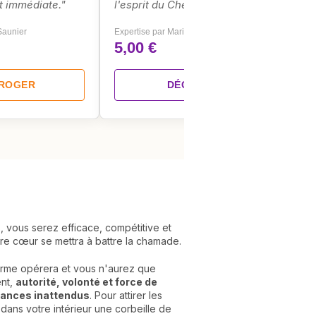
t immédiate."
l'esprit du Cheval pour 2026 ?"
 Saunier
Expertise par Marie-Charlène
5,00 €
RROGER
DÉCRYPTER
, vous serez efficace, compétitive et
otre cœur se mettra à battre la chamade.
charme opérera et vous n'aurez que
ent,
autorité, volonté et force de
tances inattendus
. Pour attirer les
dans votre intérieur une corbeille de