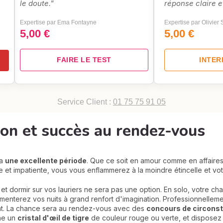
le doute."
réponse claire e
Expertise par Ema Fontayne
Expertise par Olivier
5,00 €
5,00 €
FAIRE LE TEST
INTE
Service Client :
01 75 75 91 05
sion et succès au rendez-vous
ra
une excellente période
. Que ce soit en amour comme en affaires
te et impatiente, vous vous enflammerez à la moindre étincelle et v
 et dormir sur vos lauriers ne sera pas une option. En solo, votre 
imenterez vos nuits à grand renfort d'imagination. Professionnellem
nt. La chance sera au rendez-vous avec des
concours de circons
he un
cristal d'œil de tigre
de couleur rouge ou verte, et disposez 