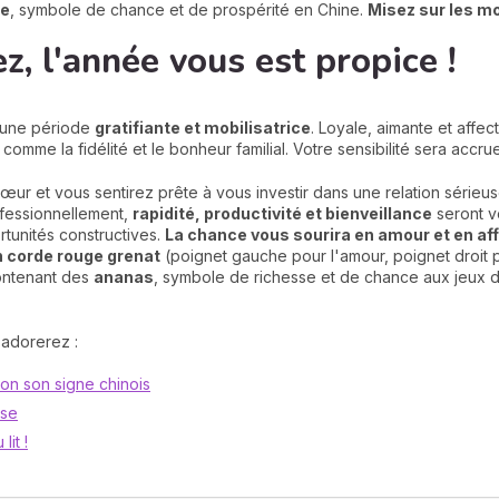
be
, symbole de chance et de prospérité en Chine.
Misez sur les mo
ez, l'année vous est propice !
 une période
gratifiante et mobilisatrice
. Loyale, aimante et affe
comme la fidélité et le bonheur familial. Votre sensibilité sera accr
œur et vous sentirez prête à vous investir dans une relation sérieu
ofessionnellement,
rapidité, productivité et bienveillance
seront v
tunités constructives.
La chance vous sourira en amour et en aff
n corde rouge grenat
(poignet gauche pour l'amour, poignet droit 
contenant des
ananas
, symbole de richesse et de chance aux jeux 
 adorerez :
lon son signe chinois
ise
lit !