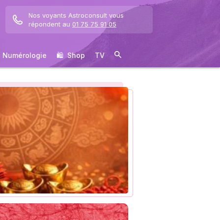
Nos voyants Astroconsult vous
répondent au
01 75 75 91 05
Numérologie
🛍 ️ Shop
TV