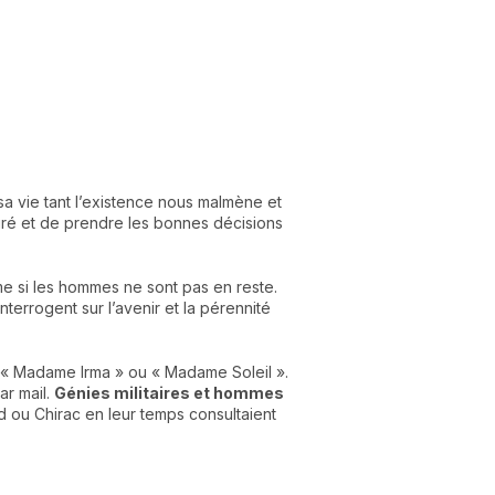
sa vie tant l’existence nous malmène et
suré et de prendre les bonnes décisions
 si les hommes ne sont pas en reste.
terrogent sur l’avenir et la pérennité
es « Madame Irma » ou « Madame Soleil ».
ar mail.
Génies militaires et hommes
nd ou Chirac en leur temps consultaient