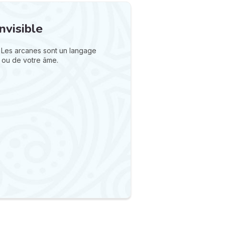
nvisible
 Les arcanes sont un langage
 ou de votre âme.
N
v
A
v
r
9