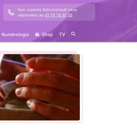
Nos voyants Astroconsult vous
répondent au
01 75 75 91 05
Numérologie
🛍 ️ Shop
TV