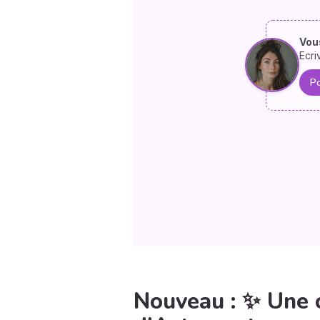
Vous
Ecri
Po
Nouveau : ✨ Une 