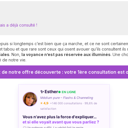
ais a déjà consulté !
puis si longtemps c’est bien que ça marche, et ce ne sont certaine
et tabou et que rare sont ceux qui osent avouer qu’ils consultent il
iales
. Non,
la voyance n’est pas réservée aux illuminés
. Une ch
 de notre vie.
z de notre offre découverte : votre 1ère consultation est 
✨ Esther
● EN LIGNE
Médium pure – Flashs & Channeling
⭐ 4,9
· +146 000 consultations · 99,6% de
satisfaction
Vous n'avez plus la force d'expliquer…
et si elle voyait avant que vous parliez ?
🤍 Un prénom suffit. La vérité fait le reste.