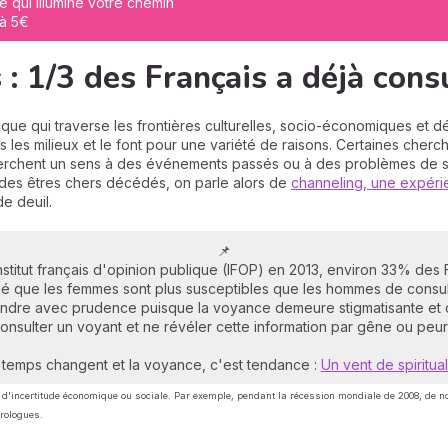
e qui illumine votre chemin
 à 5€
: 1/3 des Français a déjà consu
tique qui traverse les frontières culturelles, socio-économiques et
les milieux et le font pour une variété de raisons. Certaines cherche
cherchent un sens à des événements passés ou à des problèmes de 
 des êtres chers décédés, on parle alors de
channeling, une expéri
e deuil.
📌
stitut français d'opinion publique (IFOP) en 2013, environ 33% des 
é que les femmes sont plus susceptibles que les hommes de consu
ndre avec prudence puisque la voyance demeure stigmatisante et 
nsulter un voyant et ne révéler cette information par gêne ou peu
temps changent et la voyance, c'est tendance :
Un vent de spiritual
 d'incertitude économique ou sociale. Par exemple, pendant la récession mondiale de 2008, de
trologues.