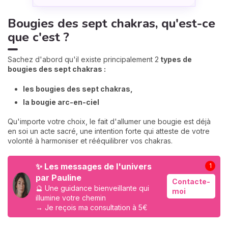
Bougies des sept chakras, qu'est-ce
que c'est ?
Sachez d'abord qu'il existe principalement 2
types de
bougies des sept chakras :
les bougies des sept chakras,
la bougie arc-en-ciel
Qu'importe votre choix, le fait d'allumer une bougie est déjà
en soi un acte sacré, une intention forte qui atteste de votre
volonté à harmoniser et rééquilibrer vos chakras.
✨ Les messages de l'univers
1
par Pauline
Contacte-
🔮 Une guidance bienveillante qui
moi
illumine votre chemin
→ Je reçois ma consultation à 5€