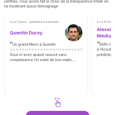
certifiés, nous avons fait le choix de la transparence totale en
ne modérant aucun témoignage.
il y a 2 jours - paillettes a consulté
il y a 21 heu
Alexand
Quentin Duroy
Médiu
Belle con
Un grand Merci à Quentin
à l’écoute
✨✨✨✨✨✨✨✨✨✨✨✨✨✨✨✨✨✨✨✨✨✨✨✨✨✨✨✨✨✨✨✨✨✨
prédictions
Vous m'avez apaisé rassuré sans
complaisance Un soleil de bon matin
Agréable gentil n'hésitez pas. 🙏✨🙏✨🙏✨
🙏✨🙏✨🙏✨🙏✨🙏✨🙏
Découvrez Quentin Duroy
Découvr