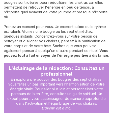
bougies sont idéales pour rééquilibrer les chakras car elles
permettent de retrouver l'énergie en peu de temps, à
n'importe quel moment de votre journée et presque n'importe
où.
Prenez un moment pour vous. Un moment calme ou le rythme
est ralenti. Allumez une bougie ou les sept et méditez
quelques instants. Concentrez-vous sur votre besoin de
nettoyer et d'aligner vos chakras, pensez à la purification de
votre corps et de votre âme. Sachez que vous pouvez
également penser à quelqu'un d'autre pendant ce rituel.
Vous
pouvez tout à fait envoyer de l'énergie positive à distance.
L'éclairage de la rédaction : Consultez un
professionnel
En explorant le pouvoir des bougies des sept chakras,
vous faites un pas important vers l'harmonisation de votre
énergie vitale. Pour aller plus loin et personnaliser votre
parcours de bien-être, consultez un guide spirituel. Un
expert pourra vous accompagner de manière approfondie
dans l'activation et l'équilibrage de vos chakras.
L'avenir est à moi