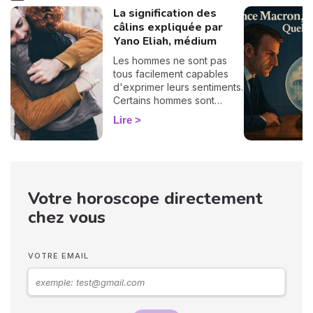
La signification des
câlins expliquée par
Yano Eliah, médium
Les hommes ne sont pas
tous facilement capables
d'exprimer leurs sentiments.
Certains hommes sont
habitués à contrôler leurs
Lire
sentiments, par conséquent
il vous est difficile de
deviner ce qu'ils veulent ou
pensent de vous. Pourtant,
si vous observez son
Votre horoscope directement
langage corporel, vous
pouvez déchiffrer ses
chez vous
sentiments envers vous.
Vos langages corporels
peuvent signifier que vous
VOTRE EMAIL
marchez ensemble vers le
même chemin.