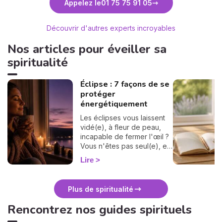
Appelez le
01 75 75 91 05
Médium
Découvrir d'autres experts incroyables
Nos articles pour éveiller sa
spiritualité
Éclipse : 7 façons de se
protéger
énergétiquement
Les éclipses vous laissent
vidé(e), à fleur de peau,
incapable de fermer l'œil ?
Vous n'êtes pas seul(e), et
surtout : ça se traverse en
Lire
douceur. Voici 7 gestes
simples et bienveillants pour
vous protéger
Plus de spiritualité
énergétiquement et
retrouver votre calme
Rencontrez nos guides spirituels
intérieur. 🛡️🌒