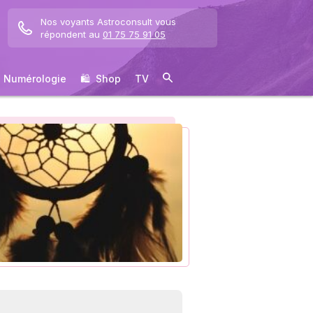
Nos voyants Astroconsult vous
répondent au
01 75 75 91 05
Numérologie
🛍 ️ Shop
TV