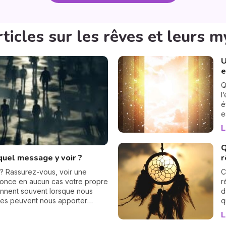
ticles sur les rêves et leurs 
U
e
Q
l
é
e
p
L
s
c
Q
e
uel message y voir ?
r
a
U
 ? Rassurez-vous, voir une
C
u
once en aucun cas votre propre
r
ennent souvent lorsque nous
d
elles peuvent nous apporter
q
 de ces rêves varie selon
m
L
e. Explorons ensemble les
o