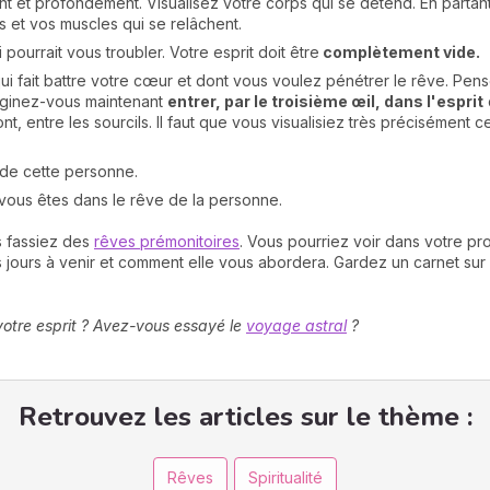
ent et profondément. Visualisez votre corps qui se détend. En parta
 et vos muscles qui se relâchent.
pourrait vous troubler. Votre esprit doit être
complètement vide.
ui fait battre votre cœur et dont vous voulez pénétrer le rêve. Pense
Imaginez-vous maintenant
entrer, par le troisième œil, dans l'esprit
ont, entre les sourcils. Il faut que vous visualisiez très précisément 
 de cette personne.
vous êtes dans le rêve de la personne.
s fassiez des
rêves prémonitoires
. Vous pourriez voir dans votre p
 jours à venir et comment elle vous abordera. Gardez un carnet sur 
otre esprit ? Avez-vous essayé le
voyage astral
?
Retrouvez les articles sur le thème :
Rêves
Spiritualité