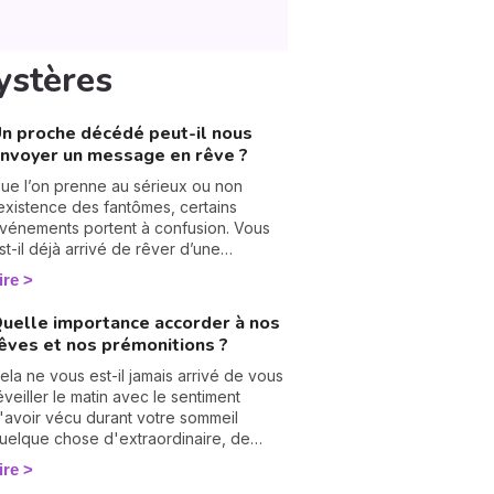
mystères
n proche décédé peut-il nous
nvoyer un message en rêve ?
ue l’on prenne au sérieux ou non
’existence des fantômes, certains
vénements portent à confusion. Vous
st-il déjà arrivé de rêver d’une
ersonne décédée ? Sachez que ce
ire
emblant d’illusion n’était pas qu’un rêve,
ar les défunts savent parfaitement où
uelle importance accorder à nos
t quand vous trouver, pour vous
êves et nos prémonitions ?
pporter ou vous demander de l’aide.
n proche décédé peut-il nous envoyer
ela ne vous est-il jamais arrivé de vous
n message en rêve ?
éveiller le matin avec le sentiment
'avoir vécu durant votre sommeil
uelque chose d'extraordinaire, de
agique ou de dramatique ? Épanouie
ire
u en sueur au réveil, vous vous