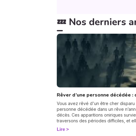
💤 Nos derniers ar
Rêver d’une personne décédée : q
Vous avez rêvé d'un être cher disparu
personne décédée dans un rêve n’ann
décès. Ces apparitions oniriques survi
traversons des périodes difficiles, et 
réconfort ou solutions. La signification
Lire
l'identité du défunt qui vous rend visit