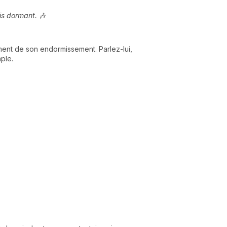
ois dormant.
🎶
ment de son endormissement. Parlez-lui,
ple.