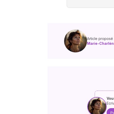
Article proposé
Marie-Charlè
Vous
Ecri
Po