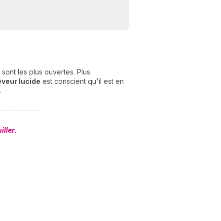
ont les plus ouvertes. Plus
êveur lucide
est conscient qu'il est en
.
N
ller.
v
A
v
r
9