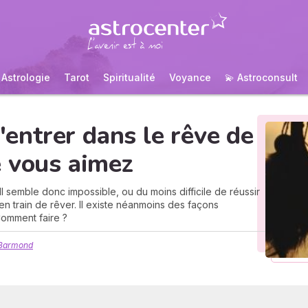
Astrologie
Tarot
Spiritualité
Voyance
💫 Astroconsult
d'entrer dans le rêve de
e vous aimez
Il semble donc impossible, ou du moins difficile de réussir
t en train de rêver. Il existe néanmoins des façons
omment faire ?
 Barmond