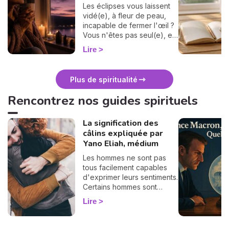
Les éclipses vous laissent
vidé(e), à fleur de peau,
incapable de fermer l'œil ?
Vous n'êtes pas seul(e), et
surtout : ça se traverse en
Lire
douceur. Voici 7 gestes
simples et bienveillants pour
vous protéger
Plus de spiritualité
énergétiquement et
retrouver votre calme
Rencontrez nos guides spirituels
intérieur. 🛡️🌒
La signification des
câlins expliquée par
Yano Eliah, médium
Les hommes ne sont pas
tous facilement capables
d'exprimer leurs sentiments.
Certains hommes sont
habitués à contrôler leurs
Lire
sentiments, par conséquent
il vous est difficile de
deviner ce qu'ils veulent ou