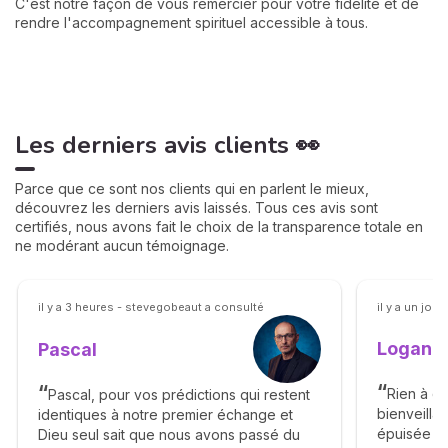
C'est notre façon de vous remercier pour votre fidélité et de
rendre l'accompagnement spirituel accessible à tous.
Les derniers avis clients 👀
Parce que ce sont nos clients qui en parlent le mieux,
découvrez les derniers avis laissés. Tous ces avis sont
certifiés, nous avons fait le choix de la transparence totale en
ne modérant aucun témoignage.
il y a 3 heures - stevegobeaut a consulté
il y a un jou
Logan C
Pascal
Rien à d
Pascal, pour vos prédictions qui restent
bienveillan
identiques à notre premier échange et
épuisée j a
Dieu seul sait que nous avons passé du