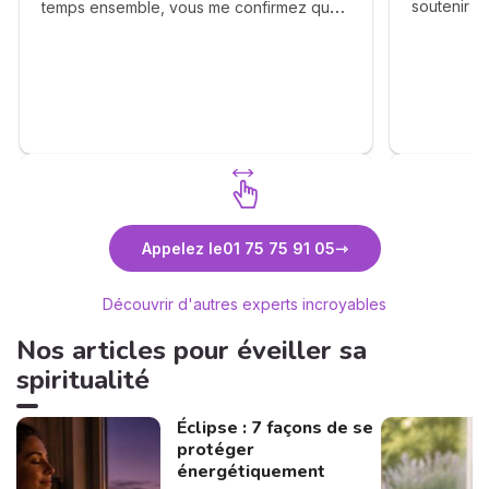
soutenir . 
temps ensemble, vous me confirmez que
regret mais
le bout du tunnel arrivera et qu'enfin nous
bien d être
allons avec ma moitié nous retrouver et
animatrice
être heureux. Mon cher Pascal recevez
de souffler
toute ma gratitude 🙏
saturation
dis je sui
épouse et 
Découvrez Pascal
Déc
Appelez le
01 75 75 91 05
Découvrir d'autres experts incroyables
Nos articles pour éveiller sa
spiritualité
Éclipse : 7 façons de se
protéger
énergétiquement