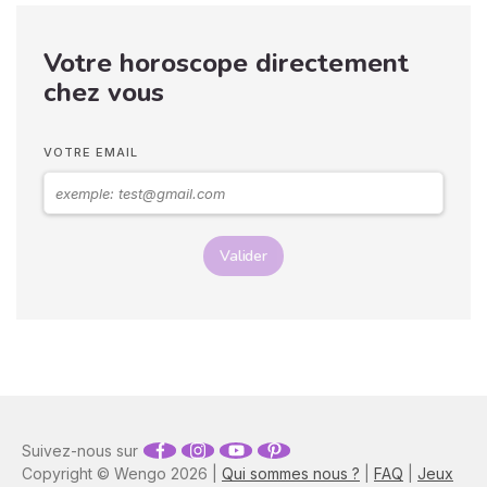
pensent de vous. Pourtant,
si vous observez son
Votre horoscope directement
langage corporel, vous
pouvez déchiffrer ses
chez vous
sentiments envers vous.
Vos langages corporels
peuvent signifier que vous
VOTRE EMAIL
marchez ensemble vers le
même chemin.
Valider
Suivez-nous sur
Copyright © Wengo 2026 |
Qui sommes nous ?
|
FAQ
|
Jeux