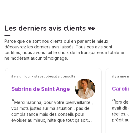
Les derniers avis clients 👀
Parce que ce sont nos clients qui en parlent le mieux,
découvrez les derniers avis laissés. Tous ces avis sont
certifiés, nous avons fait le choix de la transparence totale en
ne modérant aucun témoignage.
il y a un jour - stevegobeaut a consulté
il y a une mi
Caroli
Sabrina de Saint Ange
lors de n
Merci Sabrina, pour votre bienveillante ,
avait dit 
vos mots justes sur ma situation , pas de
réelles. J
complaisance mais des conseils pour
prédit aujo
évoluer au mieux, hâte que tout ça soit
dans une 
derrière et de pouvoir vous rappeler pour
vous dire merci Sabrina ! Elle est revenue.