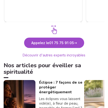
🙏🫶💐
Découvrez Sabrina de Saint Ange
Découv
Appelez le
01 75 75 91 05
Découvrir d'autres experts incroyables
Nos articles pour éveiller sa
spiritualité
Éclipse : 7 façons de se
protéger
énergétiquement
Les éclipses vous laissent
vidé(e), à fleur de peau,
incapable de fermer l'œil ?