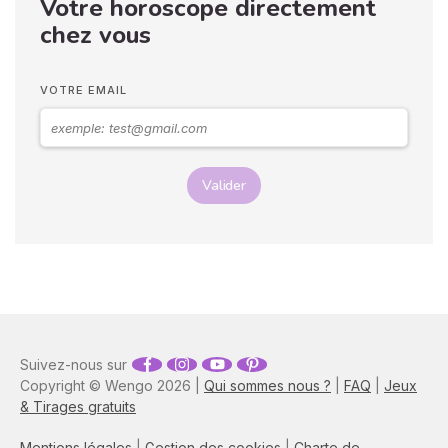
Votre horoscope directement
langage corporel, vous
pouvez déchiffrer ses
chez vous
sentiments envers vous.
Vos langages corporels
peuvent signifier que vous
VOTRE EMAIL
marchez ensemble vers le
même chemin.
Valider
Suivez-nous sur
Copyright © Wengo 2026 |
Qui sommes nous ?
|
FAQ
|
Jeux
& Tirages gratuits
Mentions légales
|
Gestion des cookies
|
Charte de