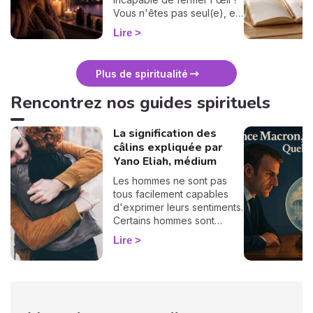
Vous n'êtes pas seul(e), et
surtout : ça se traverse en
Lire
douceur. Voici 7 gestes
simples et bienveillants pour
vous protéger
Plus de spiritualité
énergétiquement et
retrouver votre calme
Rencontrez nos guides spirituels
intérieur. 🛡️🌒
La signification des
câlins expliquée par
Yano Eliah, médium
Les hommes ne sont pas
tous facilement capables
d'exprimer leurs sentiments.
Certains hommes sont
habitués à contrôler leurs
Lire
sentiments, par conséquent
il vous est difficile de
deviner ce qu'ils veulent ou
pensent de vous. Pourtant,
si vous observez son