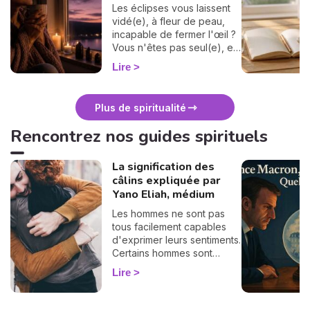
Les éclipses vous laissent
vidé(e), à fleur de peau,
incapable de fermer l'œil ?
Vous n'êtes pas seul(e), et
surtout : ça se traverse en
Lire
douceur. Voici 7 gestes
simples et bienveillants pour
vous protéger
Plus de spiritualité
énergétiquement et
retrouver votre calme
Rencontrez nos guides spirituels
intérieur. 🛡️🌒
La signification des
câlins expliquée par
Yano Eliah, médium
Les hommes ne sont pas
tous facilement capables
d'exprimer leurs sentiments.
Certains hommes sont
habitués à contrôler leurs
Lire
sentiments, par conséquent
il vous est difficile de
deviner ce qu'ils veulent ou