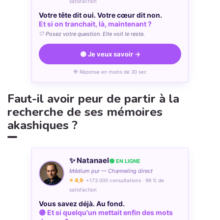
satisfaction
Votre tête dit oui. Votre cœur dit non.
Et si on tranchait, là, maintenant ?
🤍 Posez votre question. Elle voit le reste.
🟣 Je veux savoir →
💬 Réponse en moins de 30 sec
Faut-il avoir peur de partir à la
recherche de ses mémoires
akashiques ?
✨ Natanael
🟢 EN LIGNE
Médium pur — Channeling direct
⭐ 4,9
· +173 000 consultations · 99 % de
satisfaction
Vous savez déjà. Au fond.
🟣 Et si quelqu'un mettait enfin des mots