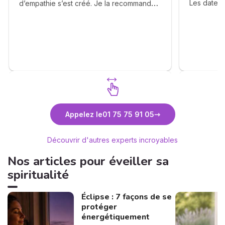
Les dates,
d’empathie s’est créé. Je la recommande
sont clair
chaleureusement ❤️
très clair
La cohéren
différente
impression
son ressen
long terme
mon avenir,
La capacit
les événem
Découvrez Anne-Lyssia Coupart
Découvr
les autres 
Appelez le
01 75 75 91 05
consultati
auront un m
Découvrir d'autres experts incroyables
moi. J'ai 
bientôt.
Nos articles pour éveiller sa
spiritualité
Éclipse : 7 façons de se
protéger
énergétiquement