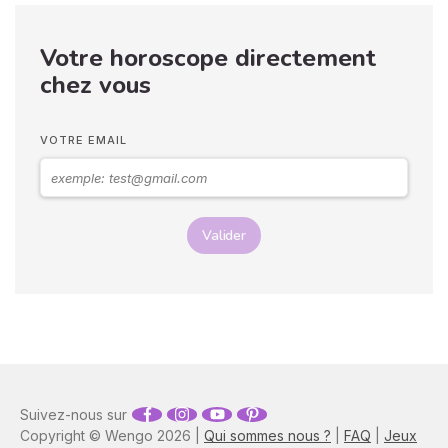
pensent de vous. Pourtant,
si vous observez son
Votre horoscope directement
langage corporel, vous
pouvez déchiffrer ses
chez vous
sentiments envers vous.
Vos langages corporels
peuvent signifier que vous
VOTRE EMAIL
marchez ensemble vers le
même chemin.
Valider
Suivez-nous sur
Copyright © Wengo 2026 |
Qui sommes nous ?
|
FAQ
|
Jeux