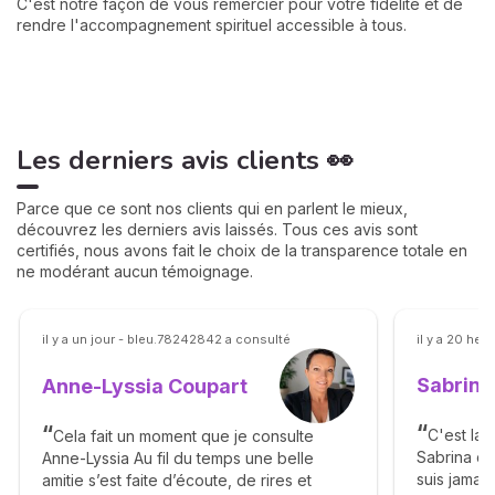
C'est notre façon de vous remercier pour votre fidélité et de
rendre l'accompagnement spirituel accessible à tous.
Les derniers avis clients 👀
Parce que ce sont nos clients qui en parlent le mieux,
découvrez les derniers avis laissés. Tous ces avis sont
certifiés, nous avons fait le choix de la transparence totale en
ne modérant aucun témoignage.
il y a un jour - bleu.78242842 a consulté
il y a 20 he
Sabrina
Anne-Lyssia Coupart
C'est la 
Cela fait un moment que je consulte
Sabrina da
Anne-Lyssia Au fil du temps une belle
suis jamai
amitie s’est faite d’écoute, de rires et