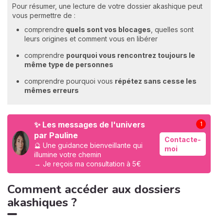
Pour résumer, une lecture de votre dossier akashique peut
vous permettre de :
comprendre
quels sont vos blocages
, quelles sont
leurs origines et comment vous en libérer
comprendre
pourquoi vous rencontrez toujours le
même type de personnes
comprendre pourquoi vous
répétez sans cesse les
mêmes erreurs
✨ Les messages de l'univers
1
par Pauline
Contacte-
🔮 Une guidance bienveillante qui
moi
illumine votre chemin
→ Je reçois ma consultation à 5€
Comment accéder aux dossiers
akashiques ?