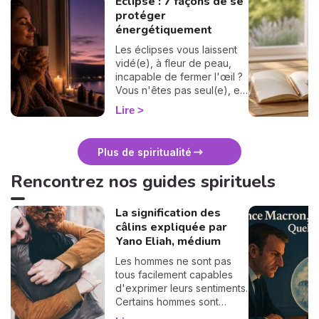
Éclipse : 7 façons de se
protéger
énergétiquement
Les éclipses vous laissent
vidé(e), à fleur de peau,
incapable de fermer l'œil ?
Vous n'êtes pas seul(e), et
surtout : ça se traverse en
Lire
douceur. Voici 7 gestes
simples et bienveillants pour
vous protéger
Plus de spiritualité
énergétiquement et
retrouver votre calme
Rencontrez nos guides spirituels
intérieur. 🛡️🌒
La signification des
câlins expliquée par
Yano Eliah, médium
Les hommes ne sont pas
tous facilement capables
d'exprimer leurs sentiments.
Certains hommes sont
habitués à contrôler leurs