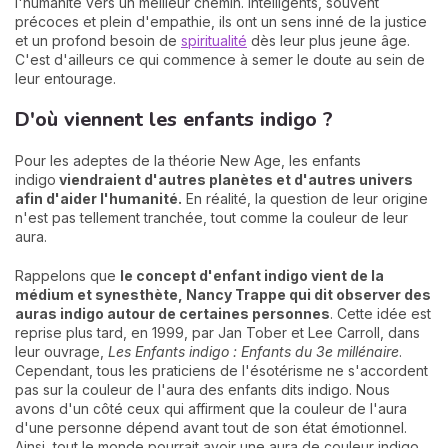
l'humanité vers un meilleur chemin. Intelligents, souvent
précoces et plein d'empathie, ils ont un sens inné de la justice
et un profond besoin de
spiritualité
dès leur plus jeune âge.
C'est d'ailleurs ce qui commence à semer le doute au sein de
leur entourage.
D'où viennent les enfants indigo ?
Pour les adeptes de la théorie New Age, les enfants
indigo
viendraient d'autres planètes et d'autres univers
afin d'aider l'humanité.
En réalité, la question de leur origine
n'est pas tellement tranchée, tout comme la couleur de leur
aura.
Rappelons que
le concept d'enfant indigo vient de la
médium et synesthète, Nancy Trappe qui dit observer des
auras indigo autour de certaines personnes
. Cette idée est
reprise plus tard, en 1999, par Jan Tober et Lee Carroll, dans
leur ouvrage,
Les Enfants indigo : Enfants du 3e millénaire
.
Cependant, tous les praticiens de l'ésotérisme ne s'accordent
pas sur la couleur de l'aura des enfants dits indigo. Nous
avons d'un côté ceux qui affirment que la couleur de l'aura
d'une personne dépend avant tout de son état émotionnel.
Ainsi, tout le monde pourrait avoir une aura de couleur indigo.