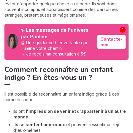
éviter d'apporter quelque chose au monde. Ils sont donc
souvent incompris et apparaissent comme des personnes
étranges, prétentieuses et mégalomanes.
✨ Les messages de l'univers
1
par Pauline
Contacte-
🔮 Une guidance bienveillante qui
moi
illumine votre chemin
→ Je reçois ma consultation à 5€
Comment reconnaître un enfant
indigo ? En êtes-vous un ?
Il est possible de reconnaître un enfant indigo grâce à ces
caractéristiques.
Ils ont
l'impression de venir et d'appartenir à un autre
monde
Ils se sentent anormaux
et peuvent ressentir un rejet
d'eux-mêmes