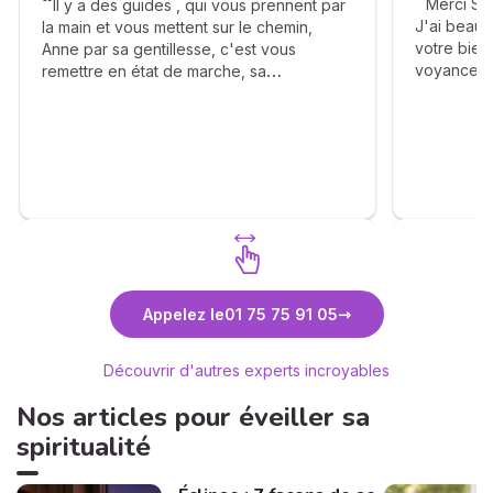
Merci Sab
Il y a des guides , qui vous prennent par
J'ai beau
la main et vous mettent sur le chemin,
votre bienv
Anne par sa gentillesse, c'est vous
voyance. 
remettre en état de marche, sa
éléments a
bienveillance, ça franchise vous apporte
complaisa
beaucoup de bonheur, elle vous dit avec
réalisme. J
calmé le déroulement des étapes et vous
Un grand m
apprend la patience. Merci Anne pour tout
. Je me permets également d'inciter les
consultants à faire appel à vous . ❤️🙏🫶
Découvrez Anne-Lyssia Coupart
Découvr
Appelez le
01 75 75 91 05
Découvrir d'autres experts incroyables
Nos articles pour éveiller sa
spiritualité