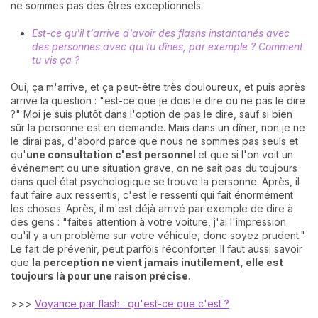
ne sommes pas des êtres exceptionnels.
Est-ce qu'il t'arrive d'avoir des flashs instantanés avec
des personnes avec qui tu dînes, par exemple ? Comment
tu vis ça ?
Oui, ça m'arrive, et ça peut-être très douloureux, et puis après
arrive la question : "est-ce que je dois le dire ou ne pas le dire
?" Moi je suis plutôt dans l'option de pas le dire, sauf si bien
sûr la personne est en demande. Mais dans un dîner, non je ne
le dirai pas, d'abord parce que nous ne sommes pas seuls et
qu'
une consultation c'est personnel
et que si l'on voit un
événement ou une situation grave, on ne sait pas du toujours
dans quel état psychologique se trouve la personne. Après, il
faut faire aux ressentis, c'est le ressenti qui fait énormément
les choses. Après, il m'est déjà arrivé par exemple de dire à
des gens : "faites attention à votre voiture, j'ai l'impression
qu'il y a un problème sur votre véhicule, donc soyez prudent."
Le fait de prévenir, peut parfois réconforter. Il faut aussi savoir
que
l
a perception ne vient jamais inutilement, elle est
toujours là pour une raison précise
.
>>>
Voyance par flash : qu'est-ce que c'est ?