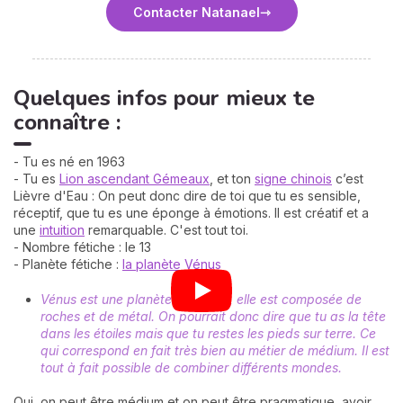
Contacter Natanael
Quelques infos pour mieux te
connaître :
- Tu es né en 1963
- Tu es
Lion ascendant Gémeaux
, et ton
signe chinois
c’est
Lièvre d'Eau : On peut donc dire de toi que tu es sensible,
réceptif, que tu es une éponge à émotions. Il est créatif et a
une
intuition
remarquable. C'est tout toi.
- Nombre fétiche : le 13
- Planète fétiche :
la planète Vénus
Vénus est une planète tellurique, elle est composée de
roches et de métal. On pourrait donc dire que tu as la tête
dans les étoiles mais que tu restes les pieds sur terre. Ce
qui correspond en fait très bien au métier de médium. Il est
tout à fait possible de combiner différents mondes.
Oui, on peut être médium et on peut être pragmatique, avoir