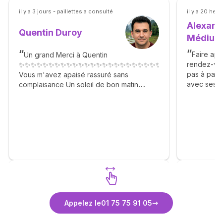
il y a 3 jours - paillettes a consulté
il y a 20 he
Alexand
Quentin Duroy
Médiu
Faire app
Un grand Merci à Quentin
rendez-vo
✨✨✨✨✨✨✨✨✨✨✨✨✨✨✨✨✨✨✨✨✨✨✨✨✨✨✨✨✨✨✨✨✨✨
pas à pas à
Vous m'avez apaisé rassuré sans
avec ses fa
complaisance Un soleil de bon matin
eclaircies
Agréable gentil n'hésitez pas. 🙏✨🙏✨🙏✨
la descrip
🙏✨🙏✨🙏✨🙏✨🙏✨🙏
meme si le
les ressent
attendre…c
agisse com
vous prop
sans esqui
Vie nous r
conseils (à
comme une
Découvrez Quentin Duroy
Découvr
Appelez le
01 75 75 91 05
consultati
Médium
complète :