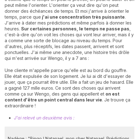
peut même l'orienter. L'orienter ça veut dire qu'on peut
donner des échéances de temps. Et moi j'arrive à orienter le
temps, parce que
j'ai une concentration très puissante
.
J'arrive à dater mes prédictions et même parfois à donner les
heures.
Sur certaines personnes, le temps ne passe pas
,
c'est-à-dire qu'on voit les choses qui vont leur arriver, mais il y
a comme une sorte de blocage au niveau du temps. Pour
d'autres, plus réceptifs, les dates passent, arrivent et sont
ponctuelles. J'ai même une anecdote, une histoire très drôle
qui m'est arrivée sur Wengo, il y a 7 ans :
Une cliente m'appelle parce qu'elle est au bord du gouffre.
Elle était expulsée de son logement. Je lui ai dit d'essayer de
jouer, que ça pourrait être utile. Elle a fait un jeu de hasard. Elle
a gagné 127 mille euros. Ce sont des choses qui arrivent
comme ça sur Wengo, des gens qui appellent et
on est
content d'être un point central dans leur vie
. Je trouve ça
extraordinaire !
J'ai relevé un deuxième avis :
Nadège : "Bingo ! Natanael, mon cher Natanael. Prédictions